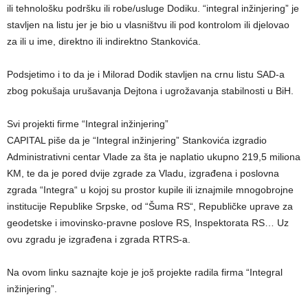
ili tehnološku podršku ili robe/usluge Dodiku. “integral inžinjering” je
stavljen na listu jer je bio u vlasništvu ili pod kontrolom ili djelovao
za ili u ime, direktno ili indirektno Stankovića.
Podsjetimo i to da je i Milorad Dodik stavljen na crnu listu SAD-a
zbog pokušaja urušavanja Dejtona i ugrožavanja stabilnosti u BiH.
Svi projekti firme “Integral inžinjering”
CAPITAL piše da je “Integral inžinjering” Stankovića izgradio
Administrativni centar Vlade za šta je naplatio ukupno 219,5 miliona
KM, te da je pored dvije zgrade za Vladu, izgrađena i poslovna
zgrada “Integra“ u kojoj su prostor kupile ili iznajmile mnogobrojne
institucije Republike Srpske, od “Šuma RS“, Republičke uprave za
geodetske i imovinsko-pravne poslove RS, Inspektorata RS… Uz
ovu zgradu je izgrađena i zgrada RTRS-a.
Na ovom linku saznajte koje je još projekte radila firma “Integral
inžinjering”.