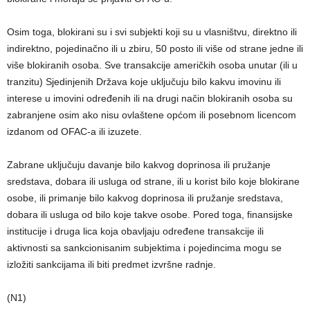
Osim toga, blokirani su i svi subjekti koji su u vlasništvu, direktno ili
indirektno, pojedinačno ili u zbiru, 50 posto ili više od strane jedne ili
više blokiranih osoba. Sve transakcije američkih osoba unutar (ili u
tranzitu) Sjedinjenih Država koje uključuju bilo kakvu imovinu ili
interese u imovini određenih ili na drugi način blokiranih osoba su
zabranjene osim ako nisu ovlaštene općom ili posebnom licencom
izdanom od OFAC-a ili izuzete.
Zabrane uključuju davanje bilo kakvog doprinosa ili pružanje
sredstava, dobara ili usluga od strane, ili u korist bilo koje blokirane
osobe, ili primanje bilo kakvog doprinosa ili pružanje sredstava,
dobara ili usluga od bilo koje takve osobe. Pored toga, finansijske
institucije i druga lica koja obavljaju određene transakcije ili
aktivnosti sa sankcionisanim subjektima i pojedincima mogu se
izložiti sankcijama ili biti predmet izvršne radnje.
(N1)