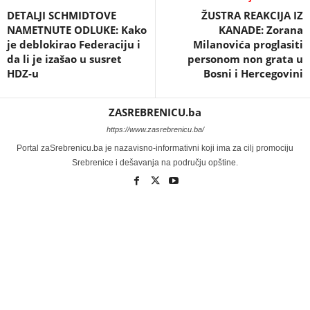
DETALJI SCHMIDTOVE
ŽUSTRA REAKCIJA IZ
NAMETNUTE ODLUKE: Kako
KANADE: Zorana
je deblokirao Federaciju i
Milanovića proglasiti
da li je izašao u susret
personom non grata u
HDZ-u
Bosni i Hercegovini
ZASREBRENICU.ba
https://www.zasrebrenicu.ba/
Portal zaSrebrenicu.ba je nazavisno-informativni koji ima za cilj promociju
Srebrenice i dešavanja na području opštine.