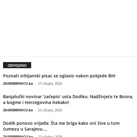
IZDVOJENO
Poznati srbijanski pisac se oglasio nakon pobjede BiH
ZASREBRENICU.ba
-
27 ožujka, 2026
Banjalučki novinar ‘začepio’ usta Dodiku: Nadživjeće te Bosna,
a bogme i Hercegovina itekako!
ZASREBRENICU.ba
-
22 ožujka, 2026
Dodik ponovo vrijeđa: Šta me briga kako oni žive u tom
ćumezu u Sarajevu....
ZASREBRENICU.ba
-
22 ožujka, 2026