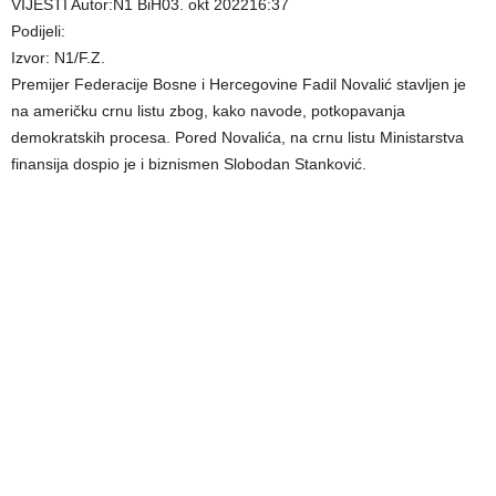
VIJESTI Autor:N1 BiH03. okt 202216:37
Podijeli:
Izvor: N1/F.Z.
Premijer Federacije Bosne i Hercegovine Fadil Novalić stavljen je
na američku crnu listu zbog, kako navode, potkopavanja
demokratskih procesa. Pored Novalića, na crnu listu Ministarstva
finansija dospio je i biznismen Slobodan Stanković.