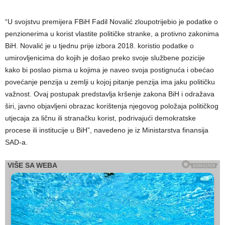
“U svojstvu premijera FBiH Fadil Novalić zloupotrijebio je podatke o
penzionerima u korist vlastite političke stranke, a protivno zakonima
BiH. Novalić je u tjednu prije izbora 2018. koristio podatke o
umirovljenicima do kojih je došao preko svoje službene pozicije
kako bi poslao pisma u kojima je naveo svoja postignuća i obećao
povećanje penzija u zemlji u kojoj pitanje penzija ima jaku političku
važnost. Ovaj postupak predstavlja kršenje zakona BiH i odražava
širi, javno objavljeni obrazac korištenja njegovog položaja političkog
utjecaja za ličnu ili stranačku korist, podrivajući demokratske
procese ili institucije u BiH”, navedeno je iz Ministarstva finansija
SAD-a.