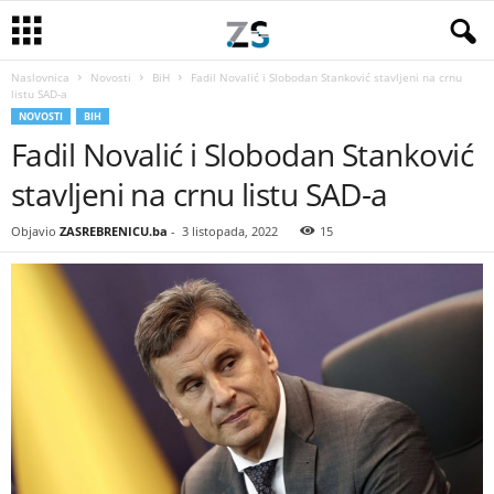
Naslovnica
Novosti
BiH
Fadil Novalić i Slobodan Stanković stavljeni na crnu
listu SAD-a
NOVOSTI
BIH
Fadil Novalić i Slobodan Stanković
stavljeni na crnu listu SAD-a
Objavio
ZASREBRENICU.ba
-
3 listopada, 2022
15