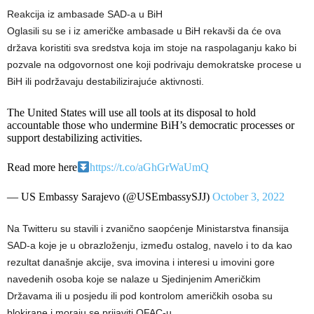
Reakcija iz ambasade SAD-a u BiH
Oglasili su se i iz američke ambasade u BiH rekavši da će ova
država koristiti sva sredstva koja im stoje na raspolaganju kako bi
pozvale na odgovornost one koji podrivaju demokratske procese u
BiH ili podržavaju destabilizirajuće aktivnosti.
The United States will use all tools at its disposal to hold
accountable those who undermine BiH’s democratic processes or
support destabilizing activities.
Read more here
https://t.co/aGhGrWaUmQ
— US Embassy Sarajevo (@USEmbassySJJ)
October 3, 2022
Na Twitteru su stavili i zvanično saopćenje Ministarstva finansija
SAD-a koje je u obrazloženju, između ostalog, navelo i to da kao
rezultat današnje akcije, sva imovina i interesi u imovini gore
navedenih osoba koje se nalaze u Sjedinjenim Američkim
Državama ili u posjedu ili pod kontrolom američkih osoba su
blokirane i moraju se prijaviti OFAC-u.