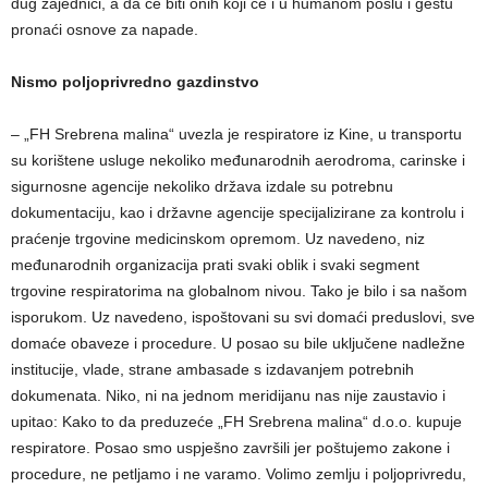
dug zajednici, a da će biti onih koji će i u humanom poslu i gestu
pronaći osnove za napade.
Nismo poljoprivredno gazdinstvo
– „FH Srebrena malina“ uvezla je respiratore iz Kine, u transportu
su korištene usluge nekoliko međunarodnih aerodroma, carinske i
sigurnosne agencije nekoliko država izdale su potrebnu
dokumentaciju, kao i državne agencije specijalizirane za kontrolu i
praćenje trgovine medicinskom opremom. Uz navedeno, niz
međunarodnih organizacija prati svaki oblik i svaki segment
trgovine respiratorima na globalnom nivou. Tako je bilo i sa našom
isporukom. Uz navedeno, ispoštovani su svi domaći preduslovi, sve
domaće obaveze i procedure. U posao su bile uključene nadležne
institucije, vlade, strane ambasade s izdavanjem potrebnih
dokumenata. Niko, ni na jednom meridijanu nas nije zaustavio i
upitao: Kako to da preduzeće „FH Srebrena malina“ d.o.o. kupuje
respiratore. Posao smo uspješno završili jer poštujemo zakone i
procedure, ne petljamo i ne varamo. Volimo zemlju i poljoprivredu,