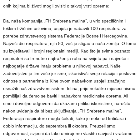
onih kojima bi životi mogli ovisiti o takvoj vrsti opreme:
Da, naša kompanija „FH Srebrena malina“, u vrlo specifičnim i
teškim tržišnim uslovima, uspjela je nabaviti 100 respiratora za
potrebe zdravstvenog sistema Federacije Bosne i Hercegovine.
Najveći dio respiratora, njih 80, već je stigao u našu zemlju. O tome
su izvještavali i brojni regionalni mediji. Kao što je svima poznato
respiratori su trenutno najtraženija roba na svijetu pa i najveće i
najbogatije države imaju probleme u njihovoj nabavci. Naše
zadovoljstvo je tim veće jer smo, iskoristivši svoje relacije i poslovne
odnose s partnerima iz Kine ovom nabavkom uspjeli značajno
osnažiti naš zdravstveni sistem. Istina, prije nekoliko mjeseci nismo
pomišljali da ćemo se baviti i nabavkom medicinske opreme. Ali
smo i dovoljno odgovorni da ukazanu priliku iskoristimo, naročito
nakon uviđanja da bi bez uključivanja „FH Srebrene maline“,
Federacija respiratore mogla čekati, kako je neko od kritičara i
dobio informaciju, do septembra ili oktobra. Preuzeli smo
odgovornost, svjesni da tako umirujemo vlastitu savjest i vraćamo