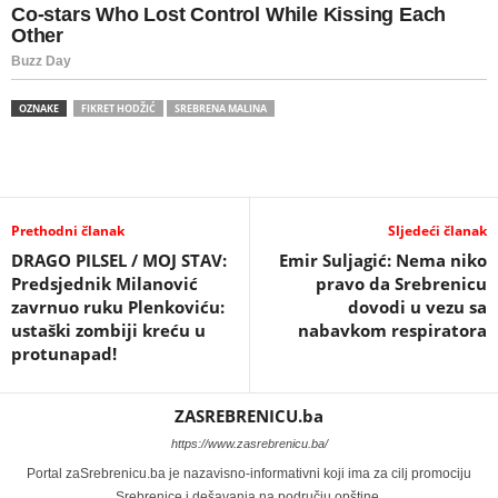
OZNAKE
FIKRET HODŽIĆ
SREBRENA MALINA
Prethodni članak
Sljedeći članak
DRAGO PILSEL / MOJ STAV:
Emir Suljagić: Nema niko
Predsjednik Milanović
pravo da Srebrenicu
zavrnuo ruku Plenkoviću:
dovodi u vezu sa
ustaški zombiji kreću u
nabavkom respiratora
protunapad!
ZASREBRENICU.ba
https://www.zasrebrenicu.ba/
Portal zaSrebrenicu.ba je nazavisno-informativni koji ima za cilj promociju
Srebrenice i dešavanja na području opštine.