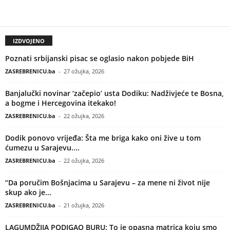
IZDVOJENO
Poznati srbijanski pisac se oglasio nakon pobjede BiH
ZASREBRENICU.ba
-
27 ožujka, 2026
Banjalučki novinar ‘začepio’ usta Dodiku: Nadživjeće te Bosna,
a bogme i Hercegovina itekako!
ZASREBRENICU.ba
-
22 ožujka, 2026
Dodik ponovo vrijeđa: Šta me briga kako oni žive u tom
ćumezu u Sarajevu....
ZASREBRENICU.ba
-
22 ožujka, 2026
“Da poručim Bošnjacima u Sarajevu – za mene ni život nije
skup ako je...
ZASREBRENICU.ba
-
21 ožujka, 2026
LAGUMDŽIJA PODIGAO BURU: To je opasna matrica koju smo