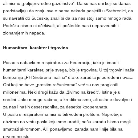
ali nismo „poljoprivredno gazdinstvo“. Da su nas oni koji se danas
predstavljaju da znaju sve o nama nekada posjetili u Srebrenici, da
su navratili do Sućeske, znali bi da iza nas stoji samo mnogo rada.
Podršku nismo ni očekivali, ali poštedite nas i nepravednih i
zlonamjernih napada.
Humanitarni karakter i trgovina
Posao s nabavkom respiratora za Federaciju, iako je imao i
humanitarni karakter, prije svega, bio je trgovina. U toj trgovini naša
kompanija „FH Srebrena malina“ d.o.o. zaradila je određeni novac.
Oni koji se bave „prostim računicama“ već su nas proglasili
milionerima. Neki drugi kažu da „živimo na kredit“. Istina je u
sredini. Jako mnogo radimo, u kreditima smo, ali ostane dovoljno i
za nas i naših deset radnika, za desetke kooperanata.
U poslu s respiratorima nismo bili vođeni profitom. Naprotiv, s
obzirom na vrstu posla koju smo uradili, našu zaradu bismo mogli
smatrati skromnom. Ali, ponavljamo, zarada nam i nije bila na
prvom mjestu.