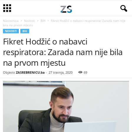
Naslovnica
Novosti
BiH
Fikret Hodžić o nabavci respiratora: Zarada nam nije
bila na prvom mjestu
NOVOSTI
BIH
Fikret Hodžić o nabavci
respiratora: Zarada nam nije bila
na prvom mjestu
Objavio
ZASREBRENICU.ba
-
27 travnja, 2020
69