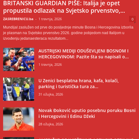
BRITANSKI GUARDIAN PIŠE: Italija je opet
propustila odlazak na Svjetsko prvenstvo,...
ZASREBRENICU.ba
-
1 travnja, 2026
0
Mundijal zaslužen od prve do posljednje minute Bosna i Hercegovina izborila
je plasman na Svjetsko prvenstvo 2026. godine pobjedom nad Italijom u
izvođenju jedanaesteraca rezultatom...
AUSTRIJSKI MEDIJI ODUŠEVLJENI BOSNOM I
HERCEGOVINOM: Pazite šta su napisali o...
1 travnja, 2026
U Zenici besplatna hrana, kafa, kolači,
parking i turistička tura za...
31 ožujka, 2026
Novak Đoković uputio posebnu poruku Bosni
i Hercegovini i Edinu Džeki
28 ožujka, 2026