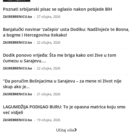
Poznati srbijanski pisac se oglasio nakon pobjede BiH
ZASREBRENICU.ba
-
27 ožujka, 2026
Banjalučki novinar ‘začepio’ usta Dodiku: Nadživjeće te Bosna,
a bogme i Hercegovina itekako!
ZASREBRENICU.ba
-
22 ožujka, 2026
Dodik ponovo vrijeđa: Šta me briga kako oni žive u tom
ćumezu u Sarajevu....
ZASREBRENICU.ba
-
22 ožujka, 2026
“Da poručim Bošnjacima u Sarajevu – za mene ni život nije
skup ako je...
ZASREBRENICU.ba
-
21 ožujka, 2026
LAGUMDŽIJA PODIGAO BURU: To je opasna matrica koju smo
već vidjeli
ZASREBRENICU.ba
-
19 ožujka, 2026
Učitaj više