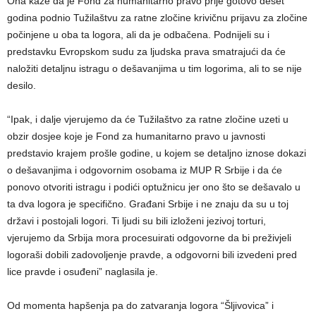
Ona kaže da je Fond za humanitarno pravo prije gotovo deset
godina podnio Tužilaštvu za ratne zločine krivičnu prijavu za zločine
počinjene u oba ta logora, ali da je odbačena. Podnijeli su i
predstavku Evropskom sudu za ljudska prava smatrajući da će
naložiti detaljnu istragu o dešavanjima u tim logorima, ali to se nije
desilo.
“Ipak, i dalje vjerujemo da će Tužilaštvo za ratne zločine uzeti u
obzir dosjee koje je Fond za humanitarno pravo u javnosti
predstavio krajem prošle godine, u kojem se detaljno iznose dokazi
o dešavanjima i odgovornim osobama iz MUP R Srbije i da će
ponovo otvoriti istragu i podići optužnicu jer ono što se dešavalo u
ta dva logora je specifično. Građani Srbije i ne znaju da su u toj
državi i postojali logori. Ti ljudi su bili izloženi jezivoj torturi,
vjerujemo da Srbija mora procesuirati odgovorne da bi preživjeli
logoraši dobili zadovoljenje pravde, a odgovorni bili izvedeni pred
lice pravde i osuđeni” naglasila je.
Od momenta hapšenja pa do zatvaranja logora “Šljivovica” i