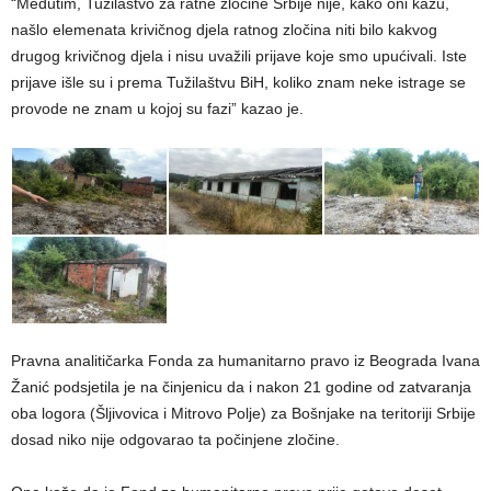
“Međutim, Tužilaštvo za ratne zločine Srbije nije, kako oni kažu,
našlo elemenata krivičnog djela ratnog zločina niti bilo kakvog
drugog krivičnog djela i nisu uvažili prijave koje smo upućivali. Iste
prijave išle su i prema Tužilaštvu BiH, koliko znam neke istrage se
provode ne znam u kojoj su fazi” kazao je.
Pravna analitičarka Fonda za humanitarno pravo iz Beograda Ivana
Žanić podsjetila je na činjenicu da i nakon 21 godine od zatvaranja
oba logora (Šljivovica i Mitrovo Polje) za Bošnjake na teritoriji Srbije
dosad niko nije odgovarao ta počinjene zločine.