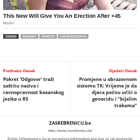
OZNAKE
BOSNJACI
GENOCID
LOGOR SLJIVOVICA
Prethodni članak
Sljedeći članak
Pokret ‘Odgovor’ traži
Promjene u obrazovnom
zaštitu naziva i
sistemu TK: Vrijeme je da
ravnopravnost bosanskog
djeca počnu učiti o
jezika u RS
genocidu i “bijelim
trakama”
ZASREBRENICU.ba
https://www.zasrebrenicu.ba/
Portal zaSrebrenicu.ba je nazavisno-informativni koji ima za cilj promociju