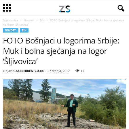
Naslovnica
Novosti
BiH
FOTO Bošnjaci u logorima Srbije: Muk i bolna sjećanja
na logor ‘Šljivovica’
NOVOSTI
BIH
FOTO Bošnjaci u logorima Srbije:
Muk i bolna sjećanja na logor
‘Šljivovica’
Objavio
ZASREBRENICU.ba
-
27 srpnja, 2017
15