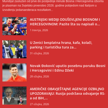
Mundijal zaslužen od prve do posljednje minute Bosna i Hercegovina izborila
je plasman na Svjetsko prvenstvo 2026. godine pobjedom nad Italijom u
izvođenju jedanaesteraca rezultatom...
AUSTRIJSKI MEDIJI ODUŠEVLJENI BOSNOM I
HERCEGOVINOM: Pazite šta su napisali o...
1 travnja, 2026
U Zenici besplatna hrana, kafa, kolači,
parking i turistička tura za...
31 ožujka, 2026
Novak Đoković uputio posebnu poruku Bosni
i Hercegovini i Edinu Džeki
28 ožujka, 2026
AMERIČKE OBAVJEŠTAJNE AGENCIJE OZBILJNO
UPOZORAVAJU: Rusija podržava odvajanje RS-
a od BiH,...
27 ožujka, 2026