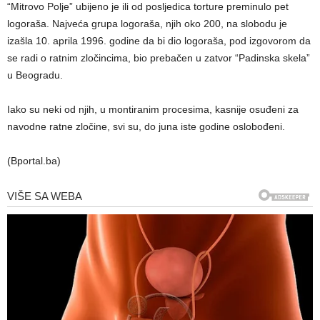
“Mitrovo Polje” ubijeno je ili od posljedica torture preminulo pet
logoraša. Najveća grupa logoraša, njih oko 200, na slobodu je
izašla 10. aprila 1996. godine da bi dio logoraša, pod izgovorom da
se radi o ratnim zločincima, bio prebačen u zatvor “Padinska skela”
u Beogradu.
Iako su neki od njih, u montiranim procesima, kasnije osuđeni za
navodne ratne zločine, svi su, do juna iste godine oslobođeni.
(Bportal.ba)