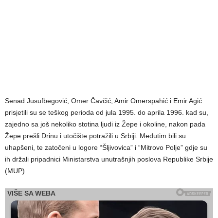
Senad Jusufbegović, Omer Čavčić, Amir Omerspahić i Emir Agić
prisjetili su se teškog perioda od jula 1995. do aprila 1996. kad su,
zajedno sa još nekoliko stotina ljudi iz Žepe i okoline, nakon pada
Žepe prešli Drinu i utočište potražili u Srbiji. Međutim bili su
uhapšeni, te zatočeni u logore “Šljivovica” i “Mitrovo Polje” gdje su
ih držali pripadnici Ministarstva unutrašnjih poslova Republike Srbije
(MUP).