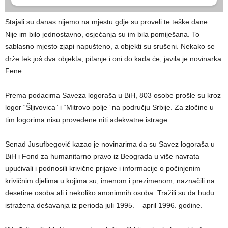
Stajali su danas nijemo na mjestu gdje su proveli te teške dane.
Nije im bilo jednostavno, osjećanja su im bila pomiješana. To
sablasno mjesto zjapi napušteno, a objekti su srušeni. Nekako se
drže tek još dva objekta, pitanje i oni do kada će, javila je novinarka
Fene.
Prema podacima Saveza logoraša u BiH, 803 osobe prošle su kroz
logor “Šljivovica” i “Mitrovo polje” na području Srbije. Za zločine u
tim logorima nisu provedene niti adekvatne istrage.
Senad Jusufbegović kazao je novinarima da su Savez logoraša u
BiH i Fond za humanitarno pravo iz Beograda u više navrata
upućivali i podnosili krivične prijave i informacije o počinjenim
krivičnim djelima u kojima su, imenom i prezimenom, naznačili na
desetine osoba ali i nekoliko anonimnih osoba. Tražili su da budu
istražena dešavanja iz perioda juli 1995. – april 1996. godine.