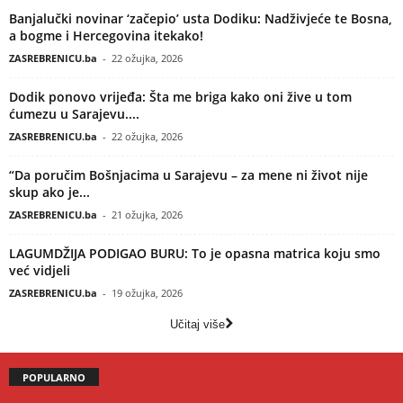
Banjalučki novinar ‘začepio’ usta Dodiku: Nadživjeće te Bosna,
a bogme i Hercegovina itekako!
ZASREBRENICU.ba
-
22 ožujka, 2026
Dodik ponovo vrijeđa: Šta me briga kako oni žive u tom
ćumezu u Sarajevu....
ZASREBRENICU.ba
-
22 ožujka, 2026
“Da poručim Bošnjacima u Sarajevu – za mene ni život nije
skup ako je...
ZASREBRENICU.ba
-
21 ožujka, 2026
LAGUMDŽIJA PODIGAO BURU: To je opasna matrica koju smo
već vidjeli
ZASREBRENICU.ba
-
19 ožujka, 2026
Učitaj više
POPULARNO