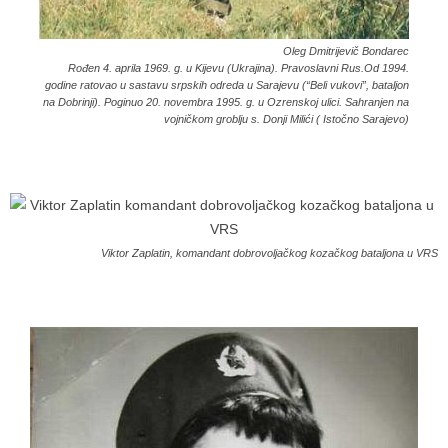
Oleg Dmitrijevič Bondarec
Rođen 4. aprila 1969. g. u Kijevu (Ukrajina). Pravoslavni Rus.Od 1994.
godine ratovao u sastavu srpskih odreda u Sarajevu (“Beli vukovi”, bataljon
na Dobrinji). Poginuo 20. novembra 1995. g. u Ozrenskoj ulici. Sahranjen na
vojničkom groblju s. Donji Milići ( Istočno Sarajevo)
Viktor Zaplatin, komandant dobrovoljačkog kozačkog bataljona u VRS