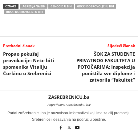
OZNAKE
AGRESIJA NA BIH
GENOCID U BIH
GRCKI DOBROVOLJCI U BIH
RUSKI DOBROVOLJCI U BIH
Prethodni članak
Sljedeći članak
Propao pokušaj
ŠOK ZA STUDENTE
provokacije: Neće biti
PRIVATNOG FAKULTETA U
spomenika Vitaliju
POTOČARIMA: Inspekcija
Čurkinu u Srebrenici
poništila sve diplome i
zatvorila “fakultet”
ZASREBRENICU.ba
https://www.zasrebrenicu.ba/
Portal zaSrebrenicu.ba je nazavisno-informativni koji ima za cilj promociju
Srebrenice i dešavanja na području opštine.