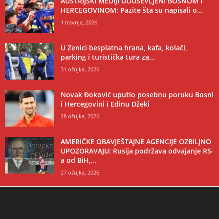
AUSTRIJSKI MEDIJI ODUŠEVLJENI BOSNOM I
HERCEGOVINOM: Pazite šta su napisali o...
1 travnja, 2026
U Zenici besplatna hrana, kafa, kolači,
parking i turistička tura za...
31 ožujka, 2026
Novak Đoković uputio posebnu poruku Bosni
i Hercegovini i Edinu Džeki
28 ožujka, 2026
AMERIČKE OBAVJEŠTAJNE AGENCIJE OZBILJNO
UPOZORAVAJU: Rusija podržava odvajanje RS-
a od BiH,...
27 ožujka, 2026