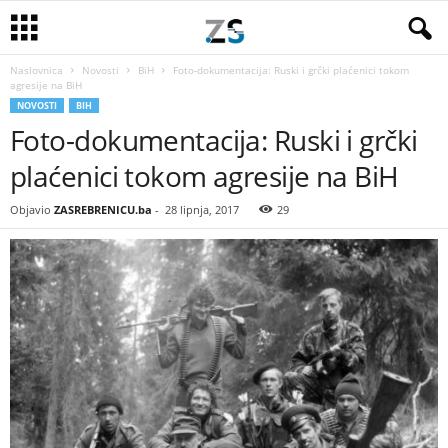
Naslovnica
Novosti
BiH
Foto-dokumentacija: Ruski i grčki plaćenici tokom
agresije na BiH
NOVOSTI
BIH
Foto-dokumentacija: Ruski i grčki
plaćenici tokom agresije na BiH
Objavio
ZASREBRENICU.ba
-
28 lipnja, 2017
29