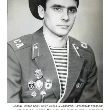
Genadij Petrovič Kotov, rođen 1960 g. u Volgogradu,komandovao kozačkim
odredom VRS. Poginuo 09.02.1993. kod Višegrada, gdje je i sahranjen u