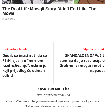
Prethodni članak
Sljedeći članak
Dodik će insistirati da se
SKANDALOZNO/ Vučić
FBiH izjasni o “mirnom
sumnja da je rezolucija o
razdruživanju”, otkrio je
Srebrenici mogući motiv
koji prijedlog će odmah
napada:
odbiti
ZASREBRENICU.ba
https://www.zasrebrenicu.ba/
Portal zaSrebrenicu.ba je nazavisno-informativni koji ima za cilj promociju
Srebrenice i dešavanja na području opštine.