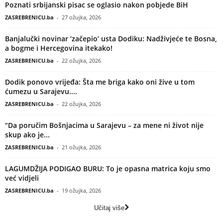
Poznati srbijanski pisac se oglasio nakon pobjede BiH
ZASREBRENICU.ba
-
27 ožujka, 2026
Banjalučki novinar ‘začepio’ usta Dodiku: Nadživjeće te Bosna,
a bogme i Hercegovina itekako!
ZASREBRENICU.ba
-
22 ožujka, 2026
Dodik ponovo vrijeđa: Šta me briga kako oni žive u tom
ćumezu u Sarajevu....
ZASREBRENICU.ba
-
22 ožujka, 2026
“Da poručim Bošnjacima u Sarajevu – za mene ni život nije
skup ako je...
ZASREBRENICU.ba
-
21 ožujka, 2026
LAGUMDŽIJA PODIGAO BURU: To je opasna matrica koju smo
već vidjeli
ZASREBRENICU.ba
-
19 ožujka, 2026
Učitaj više