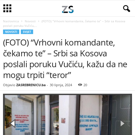
Naslovnica
Novosti
(FOTO) “Vrhovni komandante, čekamo te” – Srbi sa Kosova
poslali poruku Vučiću,...
NOVOSTI
SVIJET
(FOTO) “Vrhovni komandante,
čekamo te” – Srbi sa Kosova
poslali poruku Vučiću, kažu da ne
mogu trpiti “teror”
Objavio
ZASREBRENICU.ba
-
30 lipnja, 2024
20