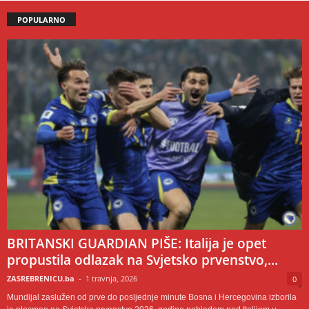
POPULARNO
BRITANSKI GUARDIAN PIŠE: Italija je opet
propustila odlazak na Svjetsko prvenstvo,...
ZASREBRENICU.ba
-
1 travnja, 2026
0
Mundijal zaslužen od prve do posljednje minute Bosna i Hercegovina izborila