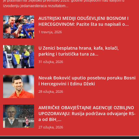
je plasman na Svjetsko prvenstvo 2026. godine pobjedom nad Italijom u
izvođenju jedanaesteraca rezultatom...
AUSTRIJSKI MEDIJI ODUŠEVLJENI BOSNOM I
HERCEGOVINOM: Pazite šta su napisali o...
1 travnja, 2026
U Zenici besplatna hrana, kafa, kolači,
parking i turistička tura za...
31 ožujka, 2026
Novak Đoković uputio posebnu poruku Bosni
i Hercegovini i Edinu Džeki
28 ožujka, 2026
AMERIČKE OBAVJEŠTAJNE AGENCIJE OZBILJNO
UPOZORAVAJU: Rusija podržava odvajanje RS-
a od BiH,...
27 ožujka, 2026