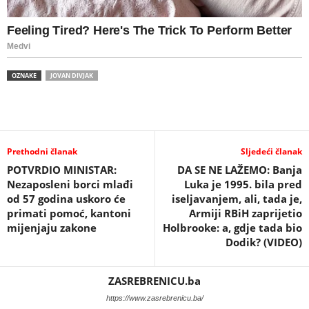
OZNAKE
JOVAN DIVJAK
Prethodni članak
Sljedeći članak
POTVRDIO MINISTAR:
DA SE NE LAŽEMO: Banja
Nezaposleni borci mlađi
Luka je 1995. bila pred
od 57 godina uskoro će
iseljavanjem, ali, tada je,
primati pomoć, kantoni
Armiji RBiH zaprijetio
mijenjaju zakone
Holbrooke: a, gdje tada bio
Dodik? (VIDEO)
ZASREBRENICU.ba
https://www.zasrebrenicu.ba/