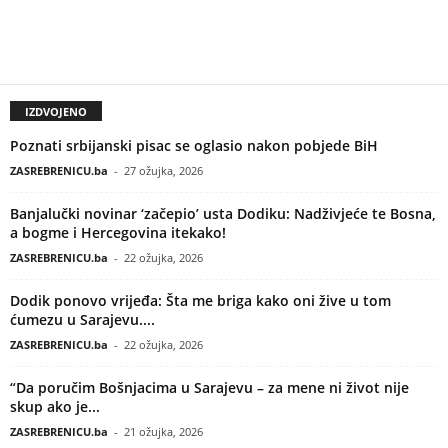
IZDVOJENO
Poznati srbijanski pisac se oglasio nakon pobjede BiH
ZASREBRENICU.ba
-
27 ožujka, 2026
Banjalučki novinar ‘začepio’ usta Dodiku: Nadživjeće te Bosna,
a bogme i Hercegovina itekako!
ZASREBRENICU.ba
-
22 ožujka, 2026
Dodik ponovo vrijeđa: Šta me briga kako oni žive u tom
ćumezu u Sarajevu....
ZASREBRENICU.ba
-
22 ožujka, 2026
“Da poručim Bošnjacima u Sarajevu – za mene ni život nije
skup ako je...
ZASREBRENICU.ba
-
21 ožujka, 2026