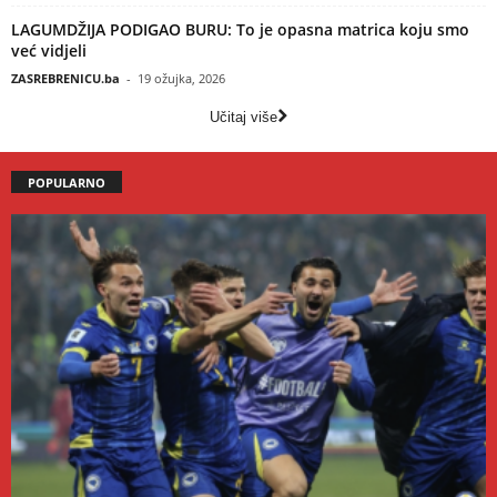
LAGUMDŽIJA PODIGAO BURU: To je opasna matrica koju smo
već vidjeli
ZASREBRENICU.ba
-
19 ožujka, 2026
Učitaj više
POPULARNO