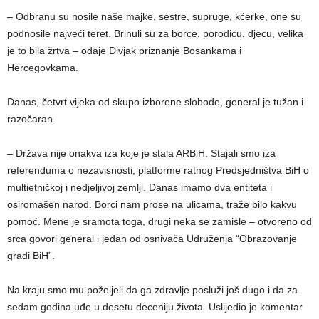
– Odbranu su nosile naše majke, sestre, supruge, kćerke, one su
podnosile najveći teret. Brinuli su za borce, porodicu, djecu, velika
je to bila žrtva – odaje Divjak priznanje Bosankama i
Hercegovkama.
Danas, četvrt vijeka od skupo izborene slobode, general je tužan i
razočaran.
– Država nije onakva iza koje je stala ARBiH. Stajali smo iza
referenduma o nezavisnosti, platforme ratnog Predsjedništva BiH o
multietničkoj i nedjeljivoj zemlji. Danas imamo dva entiteta i
osiromašen narod. Borci nam prose na ulicama, traže bilo kakvu
pomoć. Mene je sramota toga, drugi neka se zamisle – otvoreno od
srca govori general i jedan od osnivača Udruženja “Obrazovanje
gradi BiH”.
Na kraju smo mu poželjeli da ga zdravlje posluži još dugo i da za
sedam godina uđe u desetu deceniju života. Uslijedio je komentar