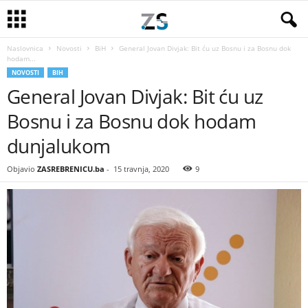
Naslovnica
Novosti
BiH
General Jovan Divjak: Bit ću uz Bosnu i za Bosnu dok
hodam...
NOVOSTI
BIH
General Jovan Divjak: Bit ću uz
Bosnu i za Bosnu dok hodam
dunjalukom
Objavio
ZASREBRENICU.ba
-
15 travnja, 2020
9