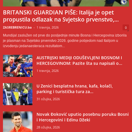
BRITANSKI GUARDIAN PIŠE: Italija je opet
propustila odlazak na Svjetsko prvenstvo,...
ZASREBRENICU.ba
-
1 travnja, 2026
0
Mundijal zaslužen od prve do posljednje minute Bosna i Hercegovina izborila
je plasman na Svjetsko prvenstvo 2026. godine pobjedom nad Italijom u
izvođenju jedanaesteraca rezultatom...
AUSTRIJSKI MEDIJI ODUŠEVLJENI BOSNOM I
HERCEGOVINOM: Pazite šta su napisali o...
1 travnja, 2026
U Zenici besplatna hrana, kafa, kolači,
parking i turistička tura za...
31 ožujka, 2026
Novak Đoković uputio posebnu poruku Bosni
i Hercegovini i Edinu Džeki
28 ožujka, 2026