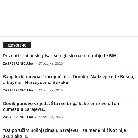
IZDVOJENO
Poznati srbijanski pisac se oglasio nakon pobjede BiH
ZASREBRENICU.ba
-
27 ožujka, 2026
Banjalučki novinar ‘začepio’ usta Dodiku: Nadživjeće te Bosna,
a bogme i Hercegovina itekako!
ZASREBRENICU.ba
-
22 ožujka, 2026
Dodik ponovo vrijeđa: Šta me briga kako oni žive u tom
ćumezu u Sarajevu....
ZASREBRENICU.ba
-
22 ožujka, 2026
“Da poručim Bošnjacima u Sarajevu – za mene ni život nije
skup ako je...