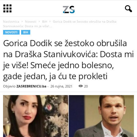
Naslovnica
Novosti
BiH
Gorica Dodik se žestoko obrušila na Draška
Stanivukovića: Dosta mi je više!...
NOVOSTI
BIH
Gorica Dodik se žestoko obrušila
na Draška Stanivukovića: Dosta mi
je više! Smeće jedno bolesno,
gade jedan, ja ću te prokleti
Objavio
ZASREBRENICU.ba
-
26 rujna, 2021
20