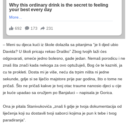
– Meni su djeca kući iz škole dolazila sa pitanjima “je li djed ubio
Davida? U školi pricaju rekao Draško” Zbog tvojih laži ćes
odgovarati, smeće jedno bolesno, gade jedan. Nemaš porodicu i ne
znaš šta znači kada nekoga za ovo optužuješ, Bog će te kazniti, ja
cu te prokleti. Dosta mi je više, neću da trpim ništa ni jedne
sekunde, gdje si se liječio majstore prije par godina, što o tome ne
pričaš. Što ne pričaš kakve je tvoj otac traume nanosio djeci u cije
je kuće upadao sa oružjem po Banjaluci – napisala je Gorica.
Ona je pitala Stanivukovića „znaš li gdje je tvoja dokumentacija od
liječenja koji su dostavili tvoji saborci kojima je pun k tebe i tvog
paradiranja“.