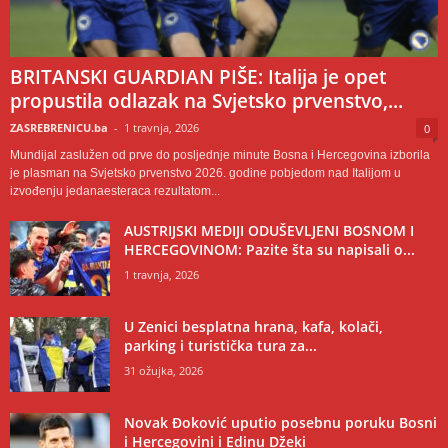
BRITANSKI GUARDIAN PIŠE: Italija je opet
propustila odlazak na Svjetsko prvenstvo,...
ZASREBRENICU.ba
-
1 travnja, 2026
0
Mundijal zaslužen od prve do posljednje minute Bosna i Hercegovina izborila
je plasman na Svjetsko prvenstvo 2026. godine pobjedom nad Italijom u
izvođenju jedanaesteraca rezultatom...
AUSTRIJSKI MEDIJI ODUŠEVLJENI BOSNOM I
HERCEGOVINOM: Pazite šta su napisali o...
1 travnja, 2026
U Zenici besplatna hrana, kafa, kolači,
parking i turistička tura za...
31 ožujka, 2026
Novak Đoković uputio posebnu poruku Bosni
i Hercegovini i Edinu Džeki