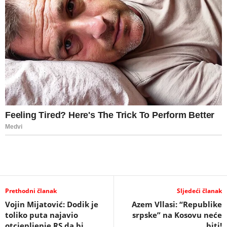
Prethodni članak
Sljedeći članak
Vojin Mijatović: Dodik je
Azem Vllasi: “Republike
toliko puta najavio
srpske” na Kosovu neće
otcjepljenje RS da bi
biti!