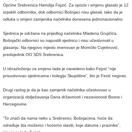
Općine Srebrenica Hamdija Fejzić. Za opoziv i smjenu glasalo je 12
srpskih odbornika, dok odbornici Bošnjaci nisu glasali, tako da je
odluka o smjeni zamjenika načelnika donesena jednonacionalno.
Sjednica je održana na prijedlog načelnika Mladena Grujičića.
Bošnjački odbornici su napustili sjednicu i nisu učestvovali u
glasanju. Na njegovo mjesto imenovan je Momčilo Cvjetinović,
predsjednik OO SDS Srebrenica.
U obrazloženju za smjenu tada je navedeno kako Fejzić “nije
prisustvovao sjednicama i kolegiju Skupštine”, što je Fezić negirao.
Drugi razlog je da je kao zamjenik načelnika učestvovao u
organizaciji obilježavanja Dana državnosti i nezavisnosti Bosne i
Hercegovine.
“To znači da nama neko u Srebrenici, Bošnjacima, hoće da
određuje šta možemo i hoćemo slaviti, koje datume i praznike”,