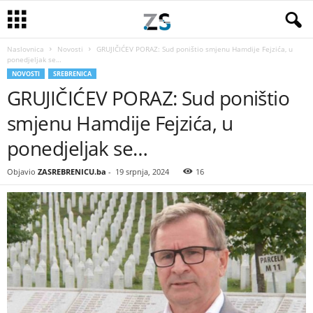
Naslovnica
Novosti
GRUJIČIĆEV PORAZ: Sud poništio smjenu Hamdije Fejzića, u
ponedjeljak se…
NOVOSTI
SREBRENICA
GRUJIČIĆEV PORAZ: Sud poništio
smjenu Hamdije Fejzića, u
ponedjeljak se…
Objavio
ZASREBRENICU.ba
-
19 srpnja, 2024
16