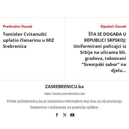
Prethodni članak
Sljedeći članak
Tomislav Cvitanušić
ŠTA SE DOGAĐA U
uplatio članarinu u MIZ
REPUBLICI SRPSKOJ:
Srebrenica
Uniformirani policajci iz
Srbije na ulicama bh.
gradova, takozvani
“Svesrpski sabor” na
djelu…
ZASREBRENICU.ba
https://www.zasrebrenicu.ba/
Portal zaSrebrenicu.ba je nazavisno-informativni koji ima za cilj promociju
Srebrenice i dešavanja na području opštine.