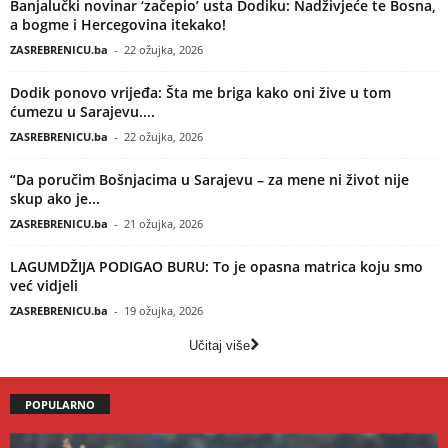
Banjalučki novinar ‘začepio’ usta Dodiku: Nadživjeće te Bosna,
a bogme i Hercegovina itekako!
ZASREBRENICU.ba
-
22 ožujka, 2026
Dodik ponovo vrijeđa: Šta me briga kako oni žive u tom
ćumezu u Sarajevu....
ZASREBRENICU.ba
-
22 ožujka, 2026
“Da poručim Bošnjacima u Sarajevu – za mene ni život nije
skup ako je...
ZASREBRENICU.ba
-
21 ožujka, 2026
LAGUMDŽIJA PODIGAO BURU: To je opasna matrica koju smo
već vidjeli
ZASREBRENICU.ba
-
19 ožujka, 2026
Učitaj više
POPULARNO