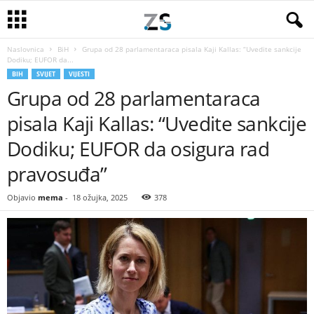
Naslovnica
BiH
Grupa od 28 parlamentaraca pisala Kaji Kallas: “Uvedite sankcije
Dodiku; EUFOR da...
BIH
SVIJET
VIJESTI
Grupa od 28 parlamentaraca
pisala Kaji Kallas: “Uvedite sankcije
Dodiku; EUFOR da osigura rad
pravosuđa”
Objavio
mema
-
18 ožujka, 2025
378