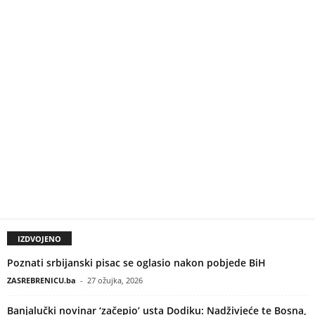
IZDVOJENO
Poznati srbijanski pisac se oglasio nakon pobjede BiH
ZASREBRENICU.ba
-
27 ožujka, 2026
Banjalučki novinar ‘začepio’ usta Dodiku: Nadživjeće te Bosna,