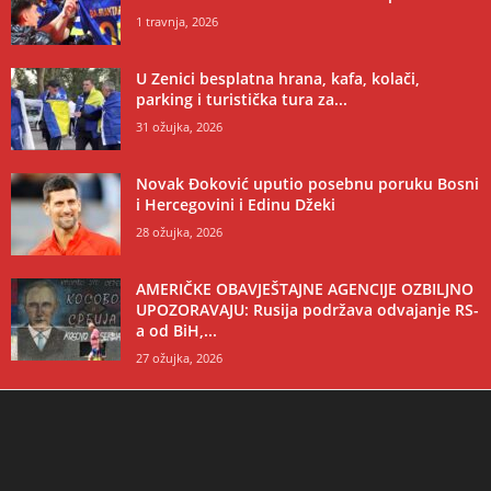
1 travnja, 2026
U Zenici besplatna hrana, kafa, kolači,
parking i turistička tura za...
31 ožujka, 2026
Novak Đoković uputio posebnu poruku Bosni
i Hercegovini i Edinu Džeki
28 ožujka, 2026
AMERIČKE OBAVJEŠTAJNE AGENCIJE OZBILJNO
UPOZORAVAJU: Rusija podržava odvajanje RS-
a od BiH,...
27 ožujka, 2026