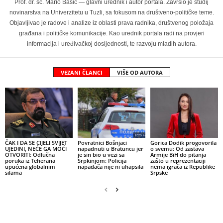
Prof. dr. sc. Mario Bašić — glavni urednik i autor portala. Završio je studij
novinarstva na Univerzitetu u Tuzli, sa fokusom na društveno-političke teme.
Objavljivao je radove i analize iz oblasti prava radnika, društvenog položaja
građana i političke komunikacije. Kao urednik portala radi na provjeri
informacija i uređivačkoj dosljednosti, te razvoju mladih autora.
VEZANI ČLANCI
VIŠE OD AUTORA
ČAK I DA SE CIJELI SVIJET
Povratnici Bošnjaci
Gorica Dodik progovorila
UJEDINI, NEĆE GA MOĆI
napadnuti u Bratuncu jer
o svemu: Od zastava
OTVORITI: Odlučna
je sin bio u vezi sa
Armije BiH do pitanja
poruka iz Teherana
Srpkinjom: Policija
zašto u reprezentaciji
upućena globalnim
napadača nije ni uhapsila
nema igrača iz Republike
silama
Srpske