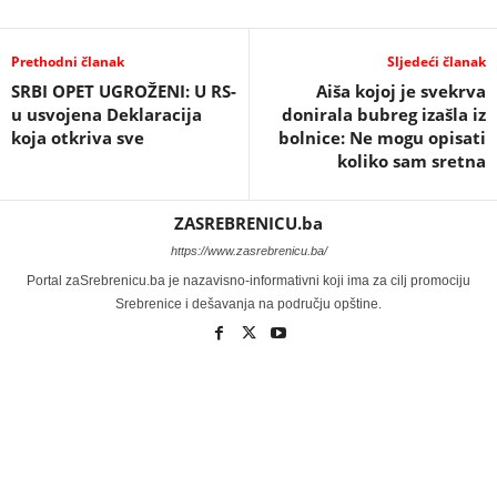
Prethodni članak
Sljedeći članak
SRBI OPET UGROŽENI: U RS-
Aiša kojoj je svekrva
u usvojena Deklaracija
donirala bubreg izašla iz
koja otkriva sve
bolnice: Ne mogu opisati
koliko sam sretna
ZASREBRENICU.ba
https://www.zasrebrenicu.ba/
Portal zaSrebrenicu.ba je nazavisno-informativni koji ima za cilj promociju
Srebrenice i dešavanja na području opštine.