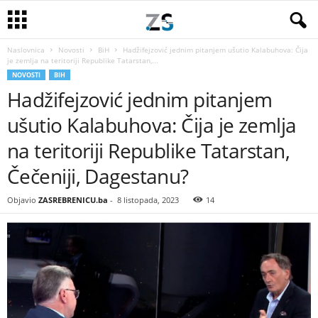
Naslovnica
Novosti
BiH
Hadžifejzović jednim pitanjem ušutio Kalabuhova: Čija
je zemlja na teritoriji Republike Tatarstan,...
NOVOSTI
BIH
Hadžifejzović jednim pitanjem
ušutio Kalabuhova: Čija je zemlja
na teritoriji Republike Tatarstan,
Čečeniji, Dagestanu?
Objavio
ZASREBRENICU.ba
-
8 listopada, 2023
14