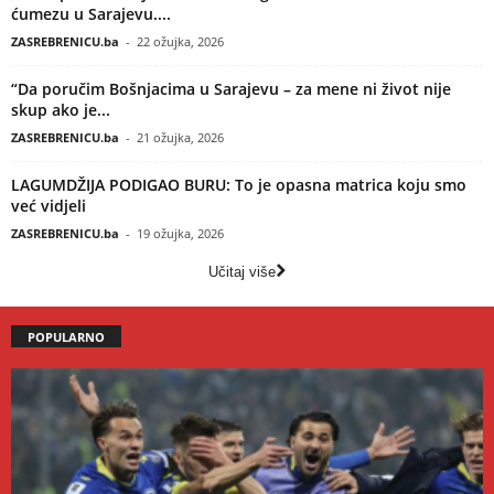
ćumezu u Sarajevu....
ZASREBRENICU.ba
-
22 ožujka, 2026
“Da poručim Bošnjacima u Sarajevu – za mene ni život nije
skup ako je...
ZASREBRENICU.ba
-
21 ožujka, 2026
LAGUMDŽIJA PODIGAO BURU: To je opasna matrica koju smo
već vidjeli
ZASREBRENICU.ba
-
19 ožujka, 2026
Učitaj više
POPULARNO