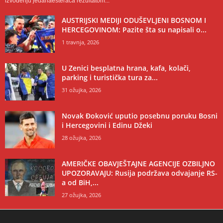
izvođenju jedanaesteraca rezultatom...
AUSTRIJSKI MEDIJI ODUŠEVLJENI BOSNOM I
HERCEGOVINOM: Pazite šta su napisali o...
1 travnja, 2026
U Zenici besplatna hrana, kafa, kolači,
parking i turistička tura za...
31 ožujka, 2026
Novak Đoković uputio posebnu poruku Bosni
i Hercegovini i Edinu Džeki
28 ožujka, 2026
AMERIČKE OBAVJEŠTAJNE AGENCIJE OZBILJNO
UPOZORAVAJU: Rusija podržava odvajanje RS-
a od BiH,...
27 ožujka, 2026