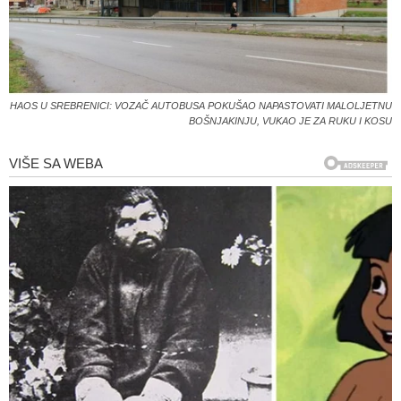
HAOS U SREBRENICI: VOZAČ AUTOBUSA POKUŠAO NAPASTOVATI MALOLJETNU
BOŠNJAKINJU, VUKAO JE ZA RUKU I KOSU