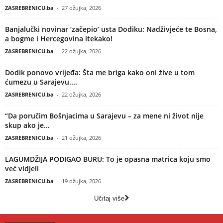
ZASREBRENICU.ba
-
27 ožujka, 2026
Banjalučki novinar ‘začepio’ usta Dodiku: Nadživjeće te Bosna,
a bogme i Hercegovina itekako!
ZASREBRENICU.ba
-
22 ožujka, 2026
Dodik ponovo vrijeđa: Šta me briga kako oni žive u tom
ćumezu u Sarajevu....
ZASREBRENICU.ba
-
22 ožujka, 2026
“Da poručim Bošnjacima u Sarajevu – za mene ni život nije
skup ako je...
ZASREBRENICU.ba
-
21 ožujka, 2026
LAGUMDŽIJA PODIGAO BURU: To je opasna matrica koju smo
već vidjeli
ZASREBRENICU.ba
-
19 ožujka, 2026
Učitaj više