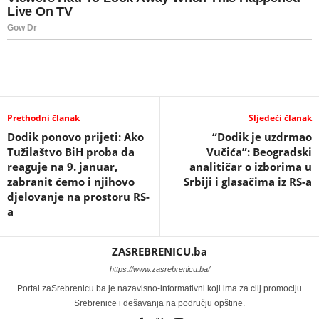
Prethodni članak
Sljedeći članak
Dodik ponovo prijeti: Ako
“Dodik je uzdrmao
Tužilaštvo BiH proba da
Vučića”: Beogradski
reaguje na 9. januar,
analitičar o izborima u
zabranit ćemo i njihovo
Srbiji i glasačima iz RS-a
djelovanje na prostoru RS-
a
ZASREBRENICU.ba
https://www.zasrebrenicu.ba/
Portal zaSrebrenicu.ba je nazavisno-informativni koji ima za cilj promociju
Srebrenice i dešavanja na području opštine.