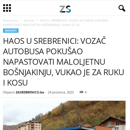
Naslovnica
Novosti
HAOS U SREBRENICI: VOZAČ AUTOBUSA POKUŠAO
NAPASTOVATI MALOLJETNU BOŠNJAKINJU, VUKAO JE ZA...
NOVOSTI
HAOS U SREBRENICI: VOZAČ
AUTOBUSA POKUŠAO
NAPASTOVATI MALOLJETNU
BOŠNJAKINJU, VUKAO JE ZA RUKU
I KOSU
Objavio
ZASREBRENICU.ba
-
24 prosinca, 2023
4