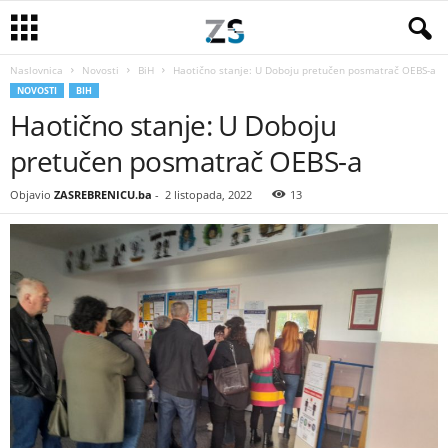
Naslovnica
Novosti
BiH
Haotično stanje: U Doboju pretučen posmatrač OEBS-a
NOVOSTI
BIH
Haotično stanje: U Doboju
pretučen posmatrač OEBS-a
Objavio
ZASREBRENICU.ba
-
2 listopada, 2022
13