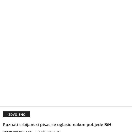
IZDVOJENO
Poznati srbijanski pisac se oglasio nakon pobjede BiH
ZASREBRENICU.ba
-
27 ožujka, 2026