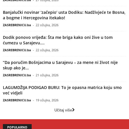
Banjalučki novinar ‘začepio’ usta Dodiku: Nadživjeće te Bosna,
a bogme i Hercegovina itekako!
ZASREBRENICU.ba
-
22 ožujka, 2026
Dodik ponovo vrijeđa: Šta me briga kako oni žive u tom
ćumezu u Sarajevu....
ZASREBRENICU.ba
-
22 ožujka, 2026
“Da poručim Bošnjacima u Sarajevu – za mene ni život nije
skup ako je...
ZASREBRENICU.ba
-
21 ožujka, 2026
LAGUMDŽIJA PODIGAO BURU: To je opasna matrica koju smo
već vidjeli
ZASREBRENICU.ba
-
19 ožujka, 2026
Učitaj više
POPULARNO