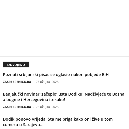
IZDVOJENO
Poznati srbijanski pisac se oglasio nakon pobjede BiH
ZASREBRENICU.ba
-
27 ožujka, 2026
Banjalučki novinar ‘začepio’ usta Dodiku: Nadživjeće te Bosna,
a bogme i Hercegovina itekako!
ZASREBRENICU.ba
-
22 ožujka, 2026
Dodik ponovo vrijeđa: Šta me briga kako oni žive u tom
ćumezu u Sarajevu....