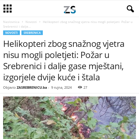
Naslovnica
Novosti
Helikopteri zbog snažnog vjetra nisu mogli poletjeti: Požar u
Srebrenici i dalje...
NOVOSTI
SREBRENICA
Helikopteri zbog snažnog vjetra
nisu mogli poletjeti: Požar u
Srebrenici i dalje gase mještani,
izgorjele dvije kuće i štala
Objavio
ZASREBRENICU.ba
-
9 rujna, 2024
27