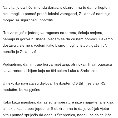
Na pitanje da li će im onda danas, s obzirom na to da helikopteri
nisu mogli, u pomoć priteći lokalni vatrogasci, Zulanović nam nije
mogao sa sigurnošću potvrditi.
“Ne vidim još nijednog vatrogasca na terenu, čekaju smjenu,
nemaju ni goriva ni snage. Nadam se da će nam pomoći. Čekamo
dostavu cisterne s vodom kako bismo mogli pristupiti gašenju”,
poručio je Zulanović.
Podsjetimo, danim traje borba mještana, ali i lokalnih vatrogasaca
sa vatrenom stihijom koja se širi selom Luka u Srebrenici.
U nekoliko navrata su djelovali helikopteri OS BiH i servisa RS,
međutim, bezuspješno.
Kako kažu mještani, danas su temperature niže i najavljena je kiša,
ali tek u kasno poslijepodne. S obzirom na to da je već jak vjetar
bitnu pomoć spriječio da dođe u Srebrenicu, nadaju se da će kiša