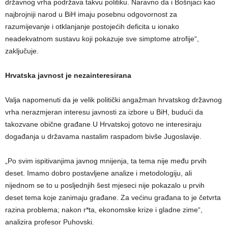
državnog vrha podržava takvu politiku. Naravno da i Bošnjaci kao
najbrojniji narod u BiH imaju posebnu odgovornost za
razumijevanje i otklanjanje postojećih deficita u ionako
neadekvatnom sustavu koji pokazuje sve simptome atrofije“,
zaključuje.
Hrvatska javnost je nezainteresirana
Valja napomenuti da je velik politički angažman hrvatskog državnog
vrha nerazmjeran interesu javnosti za izbore u BiH, budući da
takozvane obične građane U Hrvatskoj gotovo ne interesiraju
događanja u državama nastalim raspadom bivše Jugoslavije.
„Po svim ispitivanjima javnog mnijenja, ta tema nije među prvih
deset. Imamo dobro postavljene analize i metodologiju, ali
nijednom se to u posljednjih šest mjeseci nije pokazalo u prvih
deset tema koje zanimaju građane. Za većinu građana to je četvrta
razina problema; nakon r*ta, ekonomske krize i gladne zime“,
analizira profesor Puhovski.