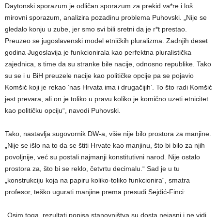
Daytonski sporazum je odličan sporazum za prekid va*re i loš
mirovni sporazum, analizira pozadinu problema Puhovski. „Nije se
gledalo konju u zube, jer smo svi bili sretni da je r*t prestao.
Preuzeo se jugoslavenski model etničkih pluralizma. Zadnjih deset
godina Jugoslavija je funkcionirala kao perfektna pluralistička
zajednica, s time da su stranke bile nacije, odnosno republike. Tako
su se i u BiH preuzele nacije kao političke opcije pa se pojavio
Komšić koji je rekao ‘nas Hrvata ima i drugačijih’. To što radi Komšić
jest prevara, ali on je toliko u pravu koliko je komično uzeti etnicitet
kao političku opciju“, navodi Puhovski.
Tako, nastavlja sugovornik DW-a, više nije bilo prostora za manjine.
„Nije se išlo na to da se štiti Hrvate kao manjinu, što bi bilo za njih
povoljnije, već su postali najmanji konstitutivni narod. Nije ostalo
prostora za, što bi se reklo, četvrtu decimalu.“ Sad je u tu
„konstrukciju koja na papiru koliko-toliko funkcionira“, smatra
profesor, teško ugurati manjine prema presudi Sejdić-Finci:
„Osim toga, rezultati popisa stanovništva su dosta nejasni i ne vidi