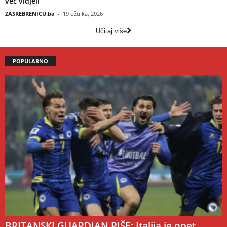
već vidjeli
ZASREBRENICU.ba
-
19 ožujka, 2026
Učitaj više
POPULARNO
BRITANSKI GUARDIAN PIŠE: Italija je opet