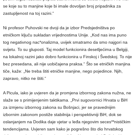
se koje su to manjine koje bi imale dovoljan broj pripadnika za
zastupljenost na toj razini.“
Ni profesor Puhovski ne dvoji da je izbor Predsjedništva po
etničkom ključu sukladan vrijednostima Unije. „Kod nas ima puno
tog negativnog nac*onalizma, uvijek smatramo da smo najgori na
svijetu. To su gluposti. Taj model funkcionira desetljećima u Belgiji,
na lokalnoj razini jako dobro funkcionira u Finskoj i Švedskoj. To nije
bez presedana, ali nije uobičajena praksa.“ Što se etničkih manjina
tiče, kaže: „Ne treba štiti etničke manjine, nego pojedince. Njih,
zapravo, nitko ne štiti.“
A Picula, iako je uvjeren da je promjena izbornog zakona nužna, ne
slaže se s primijenjenim taktikama. „Prvi sugovornici Hrvata u BiH
za izmjenu izbornog zakona su Bošnjaci, jer se pravednijim
izbornim zakonom postiže stabilnija i perspektivniji BiH, dok se
oslanjanjem na Dodika daje vjetar u leđa njegovim seces**nističkim
tendencijama. Uvjeren sam kako je pogrešno što dio hrvatskog