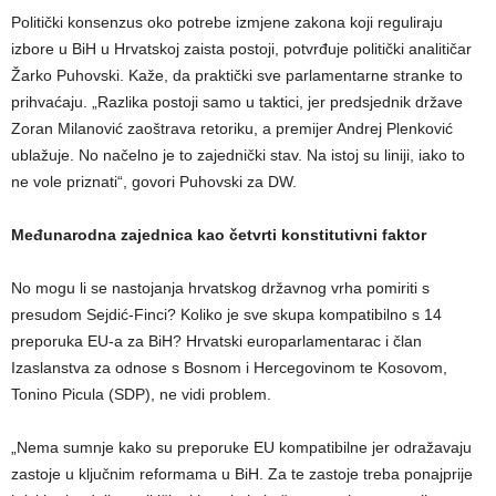
Politički konsenzus oko potrebe izmjene zakona koji reguliraju
izbore u BiH u Hrvatskoj zaista postoji, potvrđuje politički analitičar
Žarko Puhovski. Kaže, da praktički sve parlamentarne stranke to
prihvaćaju. „Razlika postoji samo u taktici, jer predsjednik države
Zoran Milanović zaoštrava retoriku, a premijer Andrej Plenković
ublažuje. No načelno je to zajednički stav. Na istoj su liniji, iako to
ne vole priznati“, govori Puhovski za DW.
Međunarodna zajednica kao četvrti konstitutivni faktor
No mogu li se nastojanja hrvatskog državnog vrha pomiriti s
presudom Sejdić-Finci? Koliko je sve skupa kompatibilno s 14
preporuka EU-a za BiH? Hrvatski europarlamentarac i član
Izaslanstva za odnose s Bosnom i Hercegovinom te Kosovom,
Tonino Picula (SDP), ne vidi problem.
„Nema sumnje kako su preporuke EU kompatibilne jer odražavaju
zastoje u ključnim reformama u BiH. Za te zastoje treba ponajprije