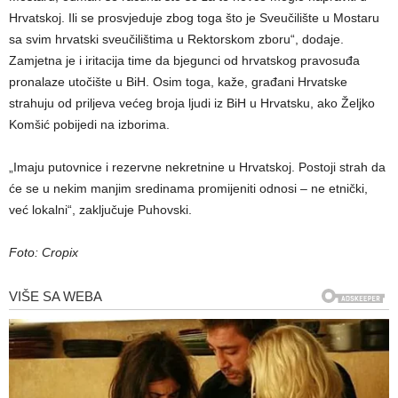
Hrvatskoj. Ili se prosvjeduje zbog toga što je Sveučilište u Mostaru
sa svim hrvatski sveučilištima u Rektorskom zboru“, dodaje.
Zamjetna je i iritacija time da bjegunci od hrvatskog pravosuđa
pronalaze utočište u BiH. Osim toga, kaže, građani Hrvatske
strahuju od priljeva većeg broja ljudi iz BiH u Hrvatsku, ako Željko
Komšić pobijedi na izborima.
„Imaju putovnice i rezervne nekretnine u Hrvatskoj. Postoji strah da
će se u nekim manjim sredinama promijeniti odnosi – ne etnički,
već lokalni“, zaključuje Puhovski.
Foto: Cropix