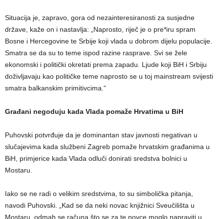
Situacija je, zapravo, gora od nezainteresiranosti za susjedne
države, kaže on i nastavlja: „Naprosto, riječ je o pre*iru spram
Bosne i Hercegovine te Srbije koji vlada u dobrom dijelu populacije.
Smatra se da su to teme ispod razine rasprave. Svi se žele
ekonomski i politički okretati prema zapadu. Ljude koji BiH i Srbiju
doživljavaju kao političke teme naprosto se u toj mainstream svijesti
smatra balkanskim primitivcima.“
Građani negoduju kada Vlada pomaže Hrvatima u BiH
Puhovski potvrđuje da je dominantan stav javnosti negativan u
slučajevima kada službeni Zagreb pomaže hrvatskim građanima u
BiH, primjerice kada Vlada odluči donirati sredstva bolnici u
Mostaru.
Iako se ne radi o velikim sredstvima, to su simbolička pitanja,
navodi Puhovski. „Kad se da neki novac knjižnici Sveučilišta u
Mostaru, odmah se računa što se za te novce moglo napraviti u