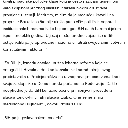
kriviti pripadnike političke klase koju ja često nazivam temeljnom
veto skupinom jer zbog vlastitih interesa blokira društvene
promjene u zemlji. Međutim, mislim da je moguće ukazati i na
propuste Bruxellesa što nije uložio puno više političkih napora i
institucionalnih resursa kako bi pomogao BiH da ih barem dijelom
ispuni proteklih godina. Utjecaj međunarodne zajednice u BiH
ostaje veliki pa je opravdano možemo smatrati svojevrsnim četvrtim
konstitutivnim faktorom.“
„Za BiH je, između ostalog, nužna izborna reforma koja će
omogućiti i Hrvatima da, kao konstitutivni narod, biraju svog
predstavnika u Predsjedništvu na ravnopravnijim osnovama kao i
svoje zastupnike u Domu naroda parlamenta Federacije. Dakle,
neophodno je da BiH konačno počne primjenjivati presude iz
slučaja Sejdić-Finci, ali i slučaja Ljubić. One se ne smiju
međusobno isključivati“, govori Picula za DW.
„BiH po jugoslavenskom modelu”