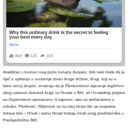
Analitičari i novinari ovaj poziv tumače dvojako; dok neki misle da je
riječ o uplitanju u unutarnje stvari druge države, drugi, koji su u
bitno većoj skupini, smatraju da je Plenkovićevo utjecanje legitimno
zbog ustavne obaveze brige za Hrvate u BiH, ali i hrvatskog potpisa
na Daytonskom sporazumu. A zapravo, iako su deklarativno u
sukobu, Plenković i Milanović su na istoj strani što se susjedne
države tiče – Hrvati i samo Hrvati trebaju birati svog predstavnika u
Predsjedništvu BiH.