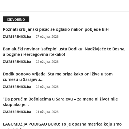
IZDVOJENO
Poznati srbijanski pisac se oglasio nakon pobjede BiH
ZASREBRENICU.ba
-
27 ožujka, 2026
Banjalučki novinar ‘začepio’ usta Dodiku: Nadživjeće te Bosna,
a bogme i Hercegovina itekako!
ZASREBRENICU.ba
-
22 ožujka, 2026
Dodik ponovo vrijeđa: Šta me briga kako oni žive u tom
ćumezu u Sarajevu....
ZASREBRENICU.ba
-
22 ožujka, 2026
“Da poručim Bošnjacima u Sarajevu – za mene ni život nije
skup ako je...
ZASREBRENICU.ba
-
21 ožujka, 2026
LAGUMDŽIJA PODIGAO BURU: To je opasna matrica koju smo