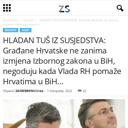
Naslovnica
Novosti
HLADAN TUŠ IZ SUSJEDSTVA: Građane Hrvatske ne zanima
izmjena Izbornog zakona u...
NOVOSTI
SVIJET
HLADAN TUŠ IZ SUSJEDSTVA:
Građane Hrvatske ne zanima
izmjena Izbornog zakona u BiH,
negoduju kada Vlada RH pomaže
Hrvatima u BiH…
Objavio
ZASREBRENICU.ba
-
1 listopada, 2022
22