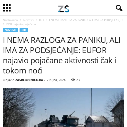
Naslovnica
Novosti
BiH
I NEMA RAZLOGA ZA PANIKU, ALI IMA ZA PODSJEĆANJE:
EUFOR najavio pojačane...
NOVOSTI
BIH
I NEMA RAZLOGA ZA PANIKU, ALI
IMA ZA PODSJEĆANJE: EUFOR
najavio pojačane aktivnosti čak i
tokom noći
Objavio
ZASREBRENICU.ba
-
7 rujna, 2024
23