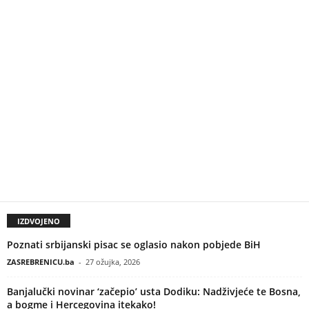
IZDVOJENO
Poznati srbijanski pisac se oglasio nakon pobjede BiH
ZASREBRENICU.ba
-
27 ožujka, 2026
Banjalučki novinar ‘začepio’ usta Dodiku: Nadživjeće te Bosna,
a bogme i Hercegovina itekako!