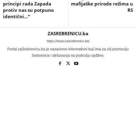
principi rada Zapada
mafijaške prirode režima u
protiv nas su potpuno
RS
identični…“
ZASREBRENICU.ba
https://www.zasrebrenicu.ba/
Portal zaSrebrenicu.ba je nazavisno-informativni koji ima za cilj promociju
Srebrenice i dešavanja na području opštine.