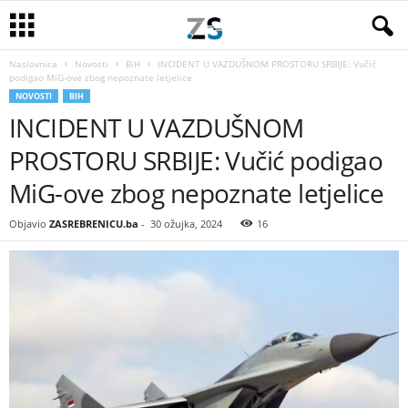
Naslovnica
Novosti
BiH
INCIDENT U VAZDUŠNOM PROSTORU SRBIJE: Vučić
podigao MiG-ove zbog nepoznate letjelice
NOVOSTI
BIH
INCIDENT U VAZDUŠNOM
PROSTORU SRBIJE: Vučić podigao
MiG-ove zbog nepoznate letjelice
Objavio
ZASREBRENICU.ba
-
30 ožujka, 2024
16