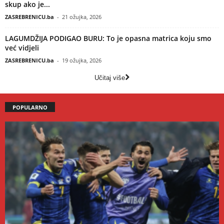
skup ako je...
ZASREBRENICU.ba
-
21 ožujka, 2026
LAGUMDŽIJA PODIGAO BURU: To je opasna matrica koju smo
već vidjeli
ZASREBRENICU.ba
-
19 ožujka, 2026
Učitaj više
POPULARNO