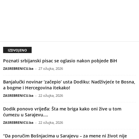
IZDVOJENO
Poznati srbijanski pisac se oglasio nakon pobjede BiH
ZASREBRENICU.ba
-
27 ožujka, 2026
Banjalučki novinar ‘začepio’ usta Dodiku: Nadživjeće te Bosna,
a bogme i Hercegovina itekako!
ZASREBRENICU.ba
-
22 ožujka, 2026
Dodik ponovo vrijeđa: Šta me briga kako oni žive u tom
ćumezu u Sarajevu....
ZASREBRENICU.ba
-
22 ožujka, 2026
“Da poručim Bošnjacima u Sarajevu – za mene ni život nije