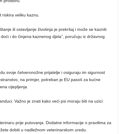
om prostoru.
iskira veliku kaznu.
nje ili ostavljanje životinja je prekršaj i može se kazniti
ći i do činjena kaznenog djela”, poručuju iz državnog
u svoje četveronožne prijatelje i osiguraju im sigurnost
stranstvo, na primjer, potreban je EU pasoš za kućne
ena cijepljenja.
nduci. Važno je znati kako veći psi moraju biti na uzici
erinaru prije putovanja. Dodatne informacije o pravilima za
žete dobiti u nadležnom veterinarskom uredu.