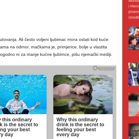
Mundij
i Herc
prvens
izvođe
ovanja. Ali često voljeni ljubimac mora ostati kod kuće.
ma na odmor, mačkama je, primjerice, bolje u vlastita
pogodno ni za manje kućne ljubimce, pišu njemački mediji.