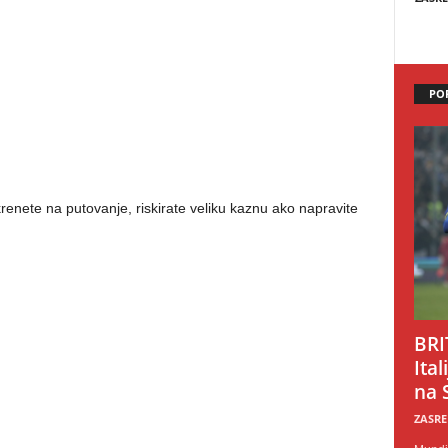
PO
enete na putovanje, riskirate veliku kaznu ako napravite
BRI
Ital
na 
ZASRE