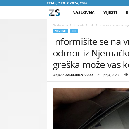
PETAK, 7 KOLOVOZA, 2026
NASLOVNA
VIJESTI
B
Z
A
Naslovnica
Novosti
BiH
Informišite se na vri
NOVOSTI
BIH
Informišite se na 
S
odmor iz Njemačke
R
greška može vas ko
E
Objavio
ZASREBRENICU.ba
-
24 lipnja, 2023
B
R
E
N
I