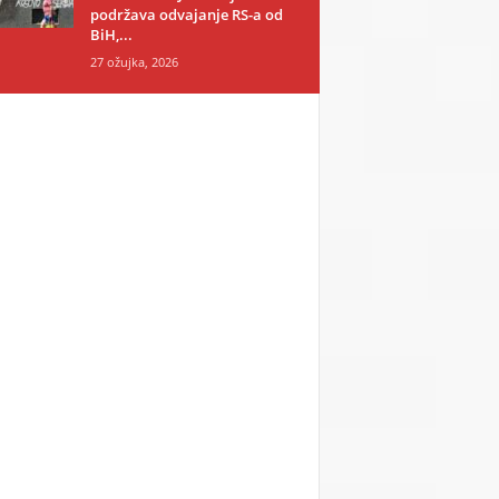
podržava odvajanje RS-a od
BiH,...
27 ožujka, 2026