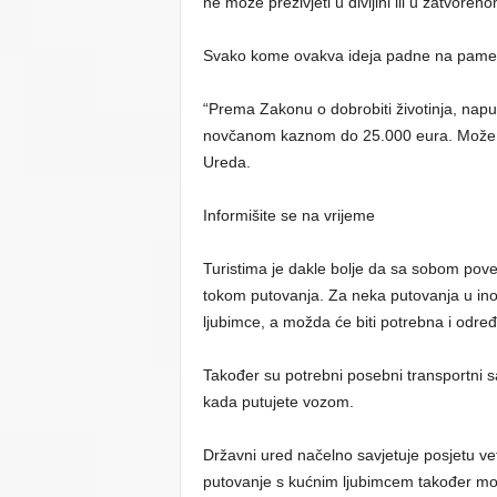
ne može preživjeti u divljini ili u zatvoren
Svako kome ovakva ideja padne na pamet r
“Prema Zakonu o dobrobiti životinja, napušta
novčanom kaznom do 25.000 eura. Može do
Ureda.
Informišite se na vrijeme
Turistima je dakle bolje da sa sobom poved
tokom putovanja. Za neka putovanja u ino
ljubimce, a možda će biti potrebna i određ
Također su potrebni posebni transportni sa
kada putujete vozom.
Državni ured načelno savjetuje posjetu vet
putovanje s kućnim ljubimcem također mo