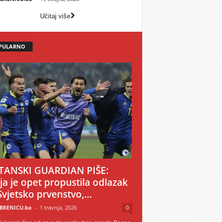
Učitaj više
PULARNO
TANSKI GUARDIAN PIŠE:
ija je opet propustila odlazak
Svjetsko prvenstvo,...
BRENICU.ba
-
1 travnja, 2026
0