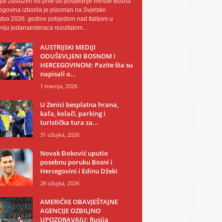
al zaslužen od prve do posljednje minute Bosna
egovina izborila je plasman na Svjetsko
tvo 2026. godine pobjedom nad Italijom u
nju jedanaesteraca rezultatom...
AUSTRIJSKI MEDIJI
ODUŠEVLJENI BOSNOM I
HERCEGOVINOM: Pazite šta su
napisali o...
1 travnja, 2026
U Zenici besplatna hrana,
kafa, kolači, parking i
turistička tura za...
31 ožujka, 2026
Novak Đoković uputio
posebnu poruku Bosni i
Hercegovini i Edinu Džeki
28 ožujka, 2026
AMERIČKE OBAVJEŠTAJNE
AGENCIJE OZBILJNO
UPOZORAVAJU: Rusija