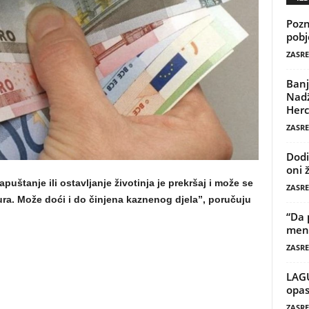
Pozn
pobj
ZASRE
Banj
Nadž
Herc
ZASRE
Dodi
oni 
puštanje ili ostavljanje životinja je prekršaj i može se
ZASRE
a. Može doći i do činjena kaznenog djela”, poručuju
“Da 
mene
ZASRE
LAG
opas
ZASRE