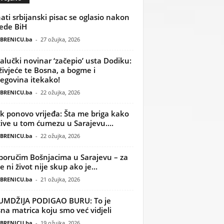
ati srbijanski pisac se oglasio nakon
ede BiH
BRENICU.ba
-
27 ožujka, 2026
alučki novinar ‘začepio’ usta Dodiku:
ivjeće te Bosna, a bogme i
egovina itekako!
BRENICU.ba
-
22 ožujka, 2026
k ponovo vrijeđa: Šta me briga kako
žive u tom ćumezu u Sarajevu....
BRENICU.ba
-
22 ožujka, 2026
poručim Bošnjacima u Sarajevu – za
 ni život nije skup ako je...
BRENICU.ba
-
21 ožujka, 2026
UMDŽIJA PODIGAO BURU: To je
na matrica koju smo već vidjeli
BRENICU.ba
-
19 ožujka, 2026