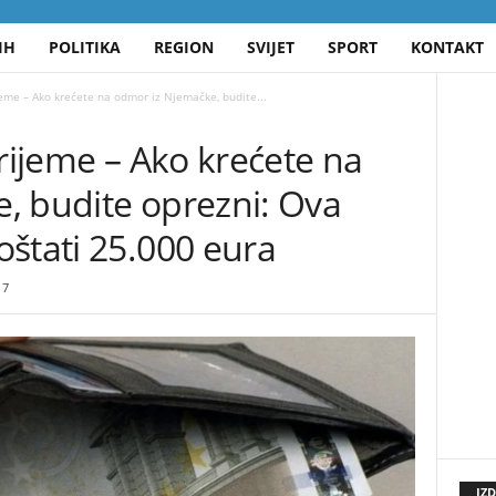
IH
POLITIKA
REGION
SVIJET
SPORT
KONTAKT
jeme – Ako krećete na odmor iz Njemačke, budite...
vrijeme – Ako krećete na
, budite oprezni: Ova
štati 25.000 eura
7
IZ