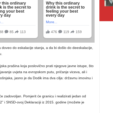
 doveo do eskalacije stanja, a da bi došlo do deeskalacije,
u.
jska prašina koja poslovično prati njegove javne istupe, što
njavanje uvjeta na evropskom putu, pričanje viceva, ali i
šnjaka, jasno je da Dodik ima dva cilja: državnu imovinu i
 će zadovoljan. Pomjerit će granicu i realizirati jedan od
 i SNSD-ovoj Deklaraciji iz 2015. godine (možete je