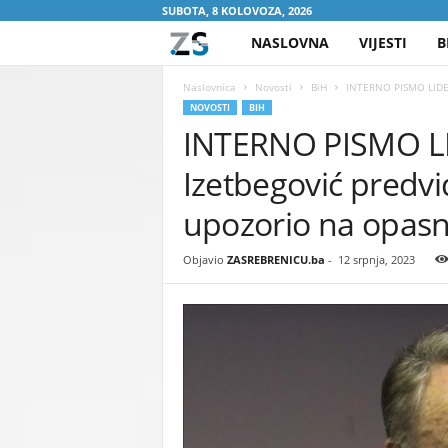
SUBOTA, 8 KOLOVOZA, 2026
NASLOVNA
VIJESTI
B
Z
A
Naslovnica
Novosti
BiH
INTERNO PISMO LIDERA
NOVOSTI
BIH
INTERNO PISMO LI
S
Izetbegović predvi
R
upozorio na opasni
E
Objavio
ZASREBRENICU.ba
-
12 srpnja, 2023
B
R
E
N
I