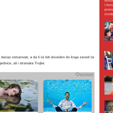
Mundij
i Herc
prvens
izvođe
anas ostvarivati, a da li će biti doveden do kraja zavisit će
nice, ali i stranaka Trojke.