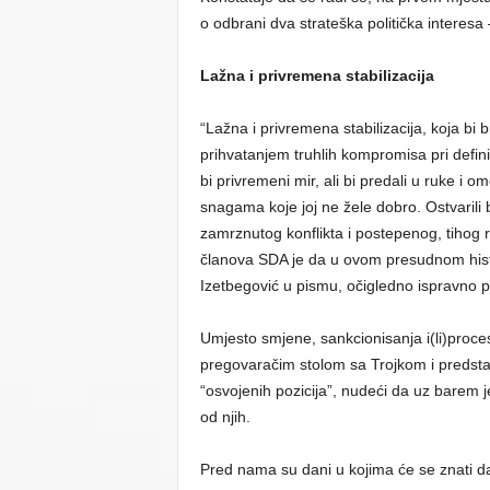
o odbrani dva strateška politička interesa
Lažna i privremena stabilizacija
“Lažna i privremena stabilizacija, koja bi 
prihvatanjem truhlih kompromisa pri defini
bi privremeni mir, ali bi predali u ruke 
snagama koje joj ne žele dobro. Ostvarili b
zamrznutog konflikta i postepenog, tihog
članova SDA je da u ovom presudnom histor
Izetbegović u pismu, očigledno ispravno pre
Umjesto smjene, sankcionisanja i(li)proc
pregovaračim stolom sa Trojkom i predsta
“osvojenih pozicija”, nudeći da uz barem 
od njih.
Pred nama su dani u kojima će se znati d