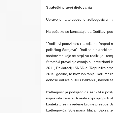
Strateški pravci djelovanja
Upravo je na to upozorio Izetbegović u in
Na početku se konstatuje da Dodikovi poslj
“Dodikovi potezi nisu reakcija na “napad na
političkog Sarajeva”. Radi se o planski smi
sredstvima koje se strpljivo realizuje i temp
Strateški pravci djelovanja su preciziran
2011, Deklaraciju SNSD-a “Republika srps
2015. godine, te kroz lobiranje i korumpir
donose odluke o BiH i Balkanu”, navodi s
Izetbegović je podsjetio da se SDA u poslje
uspijevala zaustaviti realizaciju njegovih s
kontekstu se navedene brojne presude Us
Izetbegovića, Sulejmana Tihića i Bakira Iz