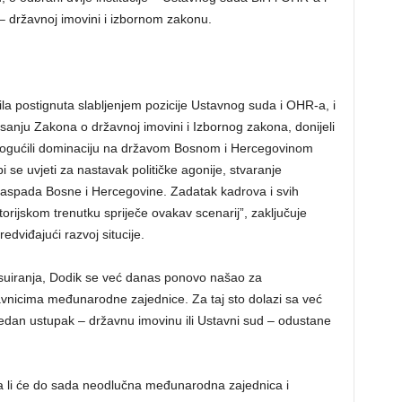
 – državnoj imovini i izbornom zakonu.
bila postignuta slabljenjem pozicije Ustavnog suda i OHR-a, i
sanju Zakona o državnoj imovini i Izbornog zakona, donijeli
i omogućili dominaciju na državom Bosnom i Hercegovinom
i se uvjeti za nastavak političke agonije, stvaranje
 raspada Bosne i Hercegovine. Zadatak kadrova i svih
ijskom trenutku spriječe ovakav scenarij”, zaključuje
dviđajući razvoj situcije.
esuiranja, Dodik se već danas ponovo našao za
vnicima međunarodne zajednice. Za taj sto dolazi sa već
jedan ustupak – državnu imovinu ili Ustavni sud – odustane
a li će do sada neodlučna međunarodna zajednica i