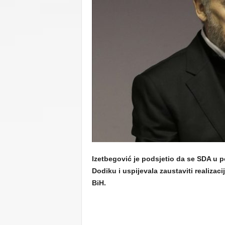
C
U
Izetbegović je podsjetio da se SDA u po
Dodiku i uspijevala zaustaviti realizaci
BiH.