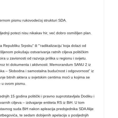
ternom pismu rukovodećoj strukturi SDA.
ednji potezi nisu nikakav hir, već dobro osmišljen plan.
 Republiku Srpsku” ili “‘radikalizaciju’ koja dolazi od
šljenom pokušaju ostvarivanja ratnih ciljeva političkim
ira u zavisnosti od razvoja prilika u regionu i svijetu.
i kroz tri dokumenta i aktivnosti: Memorandum SANU 2 iz
ka – Slobodna i samostalna budućnost i odgovornost” iz
anje bitnih aktera u svjetskim centima moći u kojima se
e u ovom pismu.
dnjih 15 godina politički i pravno suprotstavljala Dodiku i
tvarnih ciljeva – izdvajanje entiteta RS iz BiH. U tom
tavnog suda BiH nakon apleacija predsjednika SDA Alije
etbegovića, te sedam dobijenih apelacija u posljednjih