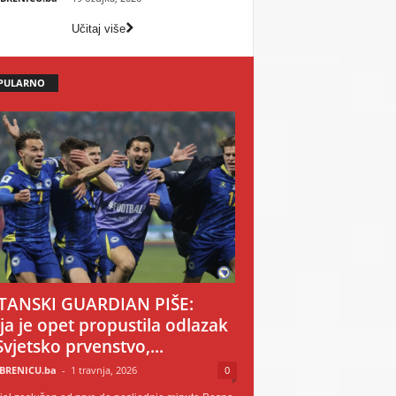
Učitaj više
PULARNO
TANSKI GUARDIAN PIŠE:
ija je opet propustila odlazak
Svjetsko prvenstvo,...
BRENICU.ba
-
1 travnja, 2026
0