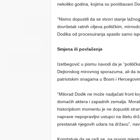
nekoliko godina, kojima su poništavani Dod
“Nismo dopustili da se stvori stanje lažnog
dovršetak ratnih ciljeva političkim, mirno
Dodika od procesuiranja spasilo samo ispol
Smjena ili povlačenje
Izetbegović u pismu navodi da je “politička
Dejtonskog mirovnog sporazuma, ali da is
patriotskim snagama u Bosni i Hercegovini
“Milorad Dodik ne može nadjačati front koj
domaćih aktera i zapadnih zemalja. Morat ć
historijskom momentu je ne dopustiti stra
naprave nepopravljivi ustupci na štetu držav
prestanak njegovih udara na državu”, nav
Konstatuje da se radi se, na prvom mjestu,