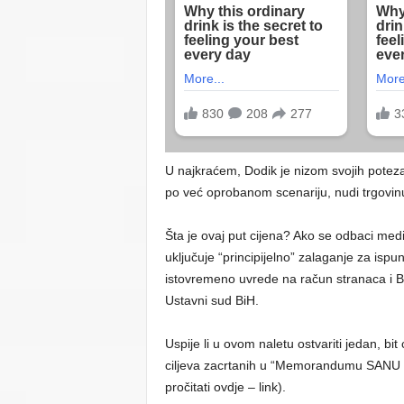
U najkraćem, Dodik je nizom svojih poteza
po već oprobanom scenariju, nudi trgovin
Šta je ovaj put cijena? Ako se odbaci medi
uključuje “principijelno” zalaganje za ispu
istovremeno uvrede na račun stranaca i Bo
Ustavni sud BiH.
Uspije li u ovom naletu ostvariti jedan, bit
ciljeva zacrtanih u “Memorandumu SANU 2”
pročitati ovdje – link).