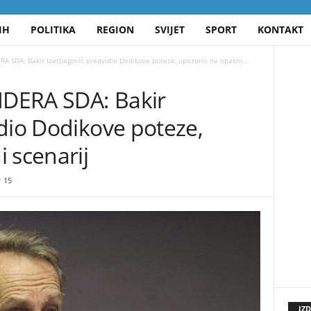
IH
POLITIKA
REGION
SVIJET
SPORT
KONTAKT
 SDA: Bakir Izetbegović predvidio Dodikove poteze, upozorio na opasni...
DERA SDA: Bakir
dio Dodikove poteze,
 scenarij
15
IZ