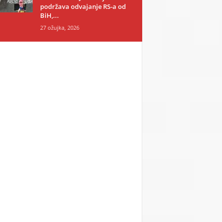
podržava odvajanje RS-a od
BiH,...
27 ožujka, 2026