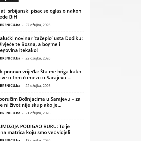
ati srbijanski pisac se oglasio nakon
ede BiH
BRENICU.ba
-
27 ožujka, 2026
alučki novinar ‘začepio’ usta Dodiku:
ivjeće te Bosna, a bogme i
egovina itekako!
BRENICU.ba
-
22 ožujka, 2026
k ponovo vrijeđa: Šta me briga kako
žive u tom ćumezu u Sarajevu....
BRENICU.ba
-
22 ožujka, 2026
poručim Bošnjacima u Sarajevu – za
 ni život nije skup ako je...
BRENICU.ba
-
21 ožujka, 2026
UMDŽIJA PODIGAO BURU: To je
na matrica koju smo već vidjeli
BRENICU.ba
-
19 ožujka, 2026