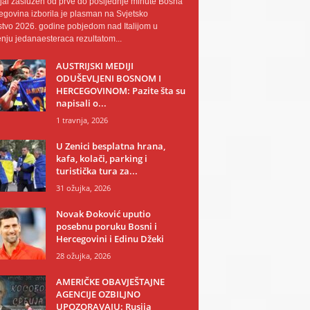
al zaslužen od prve do posljednje minute Bosna
egovina izborila je plasman na Svjetsko
tvo 2026. godine pobjedom nad Italijom u
nju jedanaesteraca rezultatom...
AUSTRIJSKI MEDIJI
ODUŠEVLJENI BOSNOM I
HERCEGOVINOM: Pazite šta su
napisali o...
1 travnja, 2026
U Zenici besplatna hrana,
kafa, kolači, parking i
turistička tura za...
31 ožujka, 2026
Novak Đoković uputio
posebnu poruku Bosni i
Hercegovini i Edinu Džeki
28 ožujka, 2026
AMERIČKE OBAVJEŠTAJNE
AGENCIJE OZBILJNO
UPOZORAVAJU: Rusija