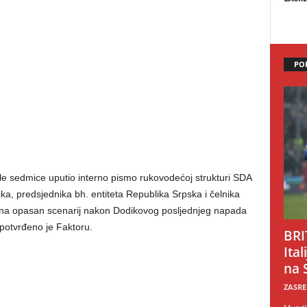
PO
le sedmice uputio interno pismo rukovodećoj strukturi SDA
ka, predsjednika bh. entiteta Republika Srpska i čelnika
 na opasan scenarij nakon Dodikovog posljednjeg napada
potvrđeno je Faktoru.
BRI
Ital
na 
ZASRE