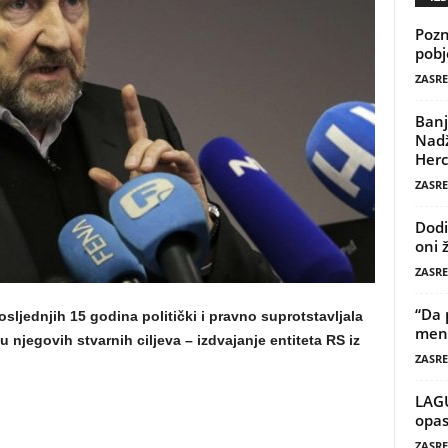
Pozn
pobj
ZASRE
Banj
Nadž
Herc
ZASRE
Dodi
oni 
ZASRE
“Da 
sljednjih 15 godina politički i pravno suprotstavljala
mene
ju njegovih stvarnih ciljeva – izdvajanje entiteta RS iz
ZASRE
LAG
opas
ZASRE