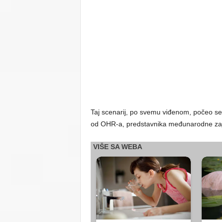
Taj scenarij, po svemu viđenom, počeo se d
od OHR-a, predstavnika međunarodne zajed