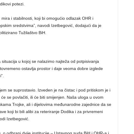
ikovi potezi.
 mira i stabilnosti, koji bi omogućio odlazak OHR i
dopskim sredstvima”, navodi Izetbegović, dodajući da je
itizirano Tužilaštvo BiH.
 situacija u kojoj se nalazimo najteža od potpisivanja
tovremeno ostavlja prostor i daje veoma dobre izglede
”.
em se suprostavio. Izveden je na čistac i pod pritiskom je i
e se povlačiti, ili će biti smijenjen. Naša uloga u ovom
nkama Trojke, ali i dijelovima međunarodne zajednice da se
e koji bi bili alibi za reteriranje Dodika i za privremeni
odi Izetbegović.
 o odbrani dvije institucije – Ustavnog suda BiH i OHR-a i