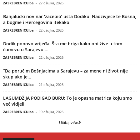
ZASREBRENICU.ba
-
27 ožujka, 2026
Banjalučki novinar ‘začepio’ usta Dodiku: Nadživjeće te Bosna,
a bogme i Hercegovina itekako!
ZASREBRENICU.ba
-
22 ožujka, 2026
Dodik ponovo vrijeđa: Šta me briga kako oni žive u tom
ćumezu u Sarajevu....
ZASREBRENICU.ba
-
22 ožujka, 2026
“Da poručim Bošnjacima u Sarajevu – za mene ni život nije
skup ako je...
ZASREBRENICU.ba
-
21 ožujka, 2026
LAGUMDŽIJA PODIGAO BURU: To je opasna matrica koju smo
već vidjeli
ZASREBRENICU.ba
-
19 ožujka, 2026
Učitaj više