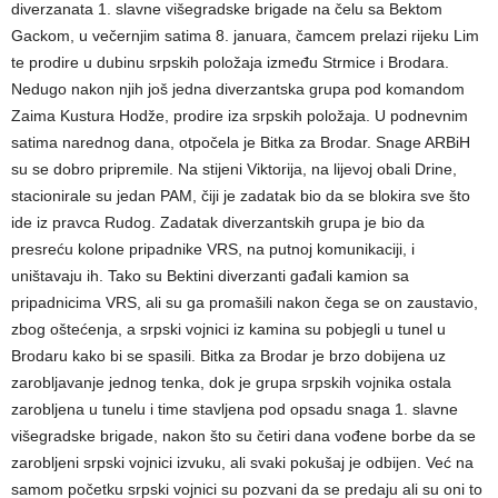
diverzanata 1. slavne višegradske brigade na čelu sa Bektom
Gackom, u večernjim satima 8. januara, čamcem prelazi rijeku Lim
te prodire u dubinu srpskih položaja između Strmice i Brodara.
Nedugo nakon njih još jedna diverzantska grupa pod komandom
Zaima Kustura Hodže, prodire iza srpskih položaja. U podnevnim
satima narednog dana, otpočela je Bitka za Brodar. Snage ARBiH
su se dobro pripremile. Na stijeni Viktorija, na lijevoj obali Drine,
stacionirale su jedan PAM, čiji je zadatak bio da se blokira sve što
ide iz pravca Rudog. Zadatak diverzantskih grupa je bio da
presreću kolone pripadnike VRS, na putnoj komunikaciji, i
uništavaju ih. Tako su Bektini diverzanti gađali kamion sa
pripadnicima VRS, ali su ga promašili nakon čega se on zaustavio,
zbog oštećenja, a srpski vojnici iz kamina su pobjegli u tunel u
Brodaru kako bi se spasili. Bitka za Brodar je brzo dobijena uz
zarobljavanje jednog tenka, dok je grupa srpskih vojnika ostala
zarobljena u tunelu i time stavljena pod opsadu snaga 1. slavne
višegradske brigade, nakon što su četiri dana vođene borbe da se
zarobljeni srpski vojnici izvuku, ali svaki pokušaj je odbijen. Već na
samom početku srpski vojnici su pozvani da se predaju ali su oni to