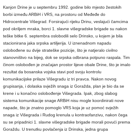
Kanjon Drine je u septembru 1992. godine bilo mjesto žestokih
borbi između ARBiH i VRS, na prostoru od Međeđe do
Hidrocentrale Višegrad. Forsirajući rijeku Drinu, veslajući čamcima
pod okriljem mraka, borci 1. slavne višegradske brigade su nakon
teške bitke 6. septembra oslobodili selo Drinsko, u kojem je bila
stacionirana jaka srpska artiljerija. U iznenadnom napadu
oslobođene su dvije strateške pozicije, što je natjeralo civilno
stanovništvo na bijeg, dok se srpska odbrana potpuno raspala. Tim
činom oslobođen je značajan prostor lijeve obale Drine, što je imalo
rezultat da bosanska vojska stavi pod svoju kontrolu
komunikacijske prilaze Višegradu iz tri pravca. Nakon novog
grupisanja, i dolaska svježih snaga iz Goražda, plan je bio da se
krene i u konačno oslobođenje Višegrada. Ipak, zbog slabog
sistema komunikacije snage ARBiH nisu mogle koordinirati nove
napade, što je znatno pomoglo VRS koja je uz pomoć svježih
snaga iz Višegrada i Rudog krenula u kontraofanzivu, nakon čega
su se pripadnici 1. slavne višegradske brigade morali povući prema
Goraždu. U trenutku povlačenja iz Drinska, jedna grupa