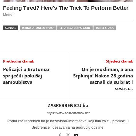
OZNAKE
ISTINA O TUNELU SPASA
LEPA SELA LEŠPO GORE
TUNEL SPASA
Prethodni članak
Sljedeći članak
Policajci u Bratuncu
On je musliman, a ona
spriječili pokušaj
Srpkinja! Nakon 28 godina
samoubistva
saznali da su brat i
sestra…
ZASREBRENICU.ba
https://www.zasrebrenicu.ba/
Portal zaSrebrenicu.ba je nazavisno-informativni koji ima za cilj promociju
Srebrenice i dešavanja na području opštine.