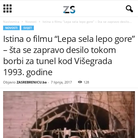
Naslovnica
Novosti
Istina o filmu “Lepa sela lepo gore” – šta se zapravo desilo...
NOVOSTI
SVIJET
Istina o filmu “Lepa sela lepo gore”
– šta se zapravo desilo tokom
borbi za tunel kod Višegrada
1993. godine
Objavio
ZASREBRENICU.ba
-
7 lipnja, 2017
128