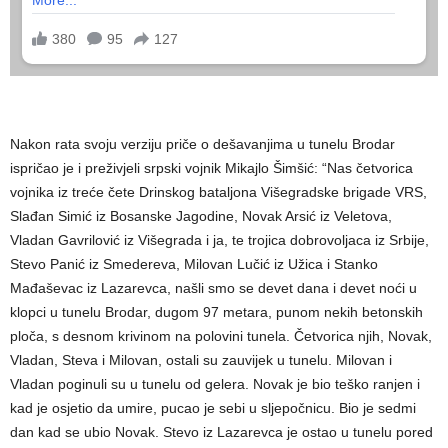
Nakon rata svoju verziju priče o dešavanjima u tunelu Brodar
ispričao je i preživjeli srpski vojnik Mikajlo Šimšić: “Nas četvorica
vojnika iz treće čete Drinskog bataljona Višegradske brigade VRS,
Slađan Simić iz Bosanske Jagodine, Novak Arsić iz Veletova,
Vladan Gavrilović iz Višegrada i ja, te trojica dobrovoljaca iz Srbije,
Stevo Panić iz Smedereva, Milovan Lučić iz Užica i Stanko
Mađaševac iz Lazarevca, našli smo se devet dana i devet noći u
klopci u tunelu Brodar, dugom 97 metara, punom nekih betonskih
ploča, s desnom krivinom na polovini tunela. Četvorica njih, Novak,
Vladan, Steva i Milovan, ostali su zauvijek u tunelu. Milovan i
Vladan poginuli su u tunelu od gelera. Novak je bio teško ranjen i
kad je osjetio da umire, pucao je sebi u sljepočnicu. Bio je sedmi
dan kad se ubio Novak. Stevo iz Lazarevca je ostao u tunelu pored