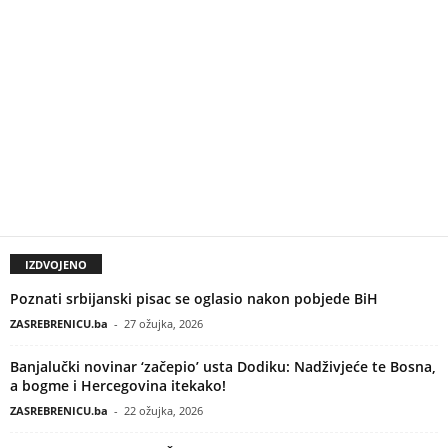
IZDVOJENO
Poznati srbijanski pisac se oglasio nakon pobjede BiH
ZASREBRENICU.ba
-
27 ožujka, 2026
Banjalučki novinar ‘začepio’ usta Dodiku: Nadživjeće te Bosna,
a bogme i Hercegovina itekako!
ZASREBRENICU.ba
-
22 ožujka, 2026