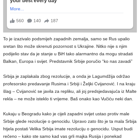
To je izazivalo podsmijeh zapadnih zemalja, samo se Rus upalio
sretan što može skrenuti pozornost s Ukrajine. Nitko nije s njim
podijelio stav da je stanje u BiH tako alarmantno da mogu stradati
Balkan, Europa i svijet. Predstavnik Srbije poručio “ko nas zavadi”
Srbija je zaplakala zbog rezolucije, a onda je Lagumdžija održao
profesorsko predavanje Rusima i Srbiji i Željki Cvijanović. I na kraju
šlag – Cvijanović se javila za repliku, ali joj predsjedavajuća iz Malte
rekla – ne može isteklo ti vrijeme. Baš onako kao Vučiću neki dan.
Kukaju u Beogradu kako je cijeli zapadni svijet ustao protiv male
Srbije glede rezolucije o genocidu. Upravo zato što je ta mala Srbija
htjela postati Velika Srbija imate rezoluciju o genocidu. Usput budi
rečeno – kako ste samo kad vas grli majka Rusija i ponekad