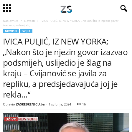
Naslovnica
Novosti
IVICA PULJIĆ, IZ NEW YORKA: „Nakon što je njezin govor
izazvao podsmijeh,...
NOVOSTI
SVIJET
IVICA PULJIĆ, IZ NEW YORKA:
„Nakon što je njezin govor izazvao
podsmijeh, uslijedio je šlag na
kraju – Cvijanović se javila za
repliku, a predsjedavajuća joj je
rekla…“
Objavio
ZASREBRENICU.ba
-
1 svibnja, 2024
16