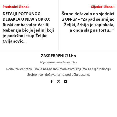
Prethodni članak
Sljedeći članak
DETALJI POTPUNOG
Šta se dešavalo na sjednici
DEBAKLA U NEW YORKU:
u UN-u? – “Zapad se smijao
Ruski ambasador Vasilij
Željki, Srbija je zaplakala,
Nebenzja bio je jedini koji
a onda šlag na tortu…”
je podržao istup Željke
Cvijanović…
ZASREBRENICU.ba
https://www.zasrebrenicu.ba/
Portal zaSrebrenicu.ba je nazavisno-informativni koji ima za cilj promociju
Srebrenice i dešavanja na području opštine.