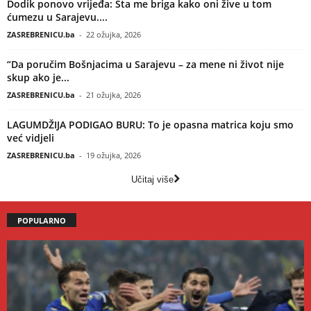
Dodik ponovo vrijeđa: Šta me briga kako oni žive u tom
ćumezu u Sarajevu....
ZASREBRENICU.ba
-
22 ožujka, 2026
“Da poručim Bošnjacima u Sarajevu – za mene ni život nije
skup ako je...
ZASREBRENICU.ba
-
21 ožujka, 2026
LAGUMDŽIJA PODIGAO BURU: To je opasna matrica koju smo
već vidjeli
ZASREBRENICU.ba
-
19 ožujka, 2026
Učitaj više
POPULARNO