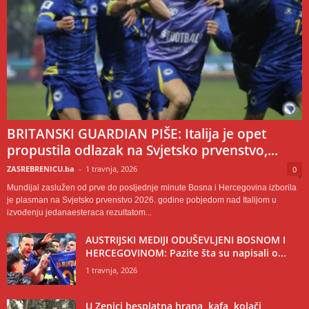
BRITANSKI GUARDIAN PIŠE: Italija je opet
propustila odlazak na Svjetsko prvenstvo,...
ZASREBRENICU.ba
-
1 travnja, 2026
0
Mundijal zaslužen od prve do posljednje minute Bosna i Hercegovina izborila
je plasman na Svjetsko prvenstvo 2026. godine pobjedom nad Italijom u
izvođenju jedanaesteraca rezultatom...
AUSTRIJSKI MEDIJI ODUŠEVLJENI BOSNOM I
HERCEGOVINOM: Pazite šta su napisali o...
1 travnja, 2026
U Zenici besplatna hrana, kafa, kolači,