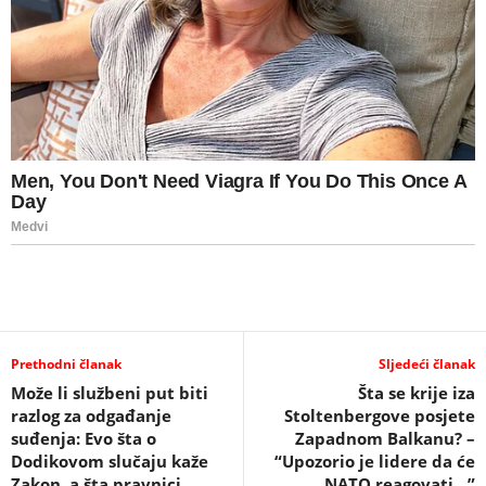
Prethodni članak
Sljedeći članak
Može li službeni put biti
Šta se krije iza
razlog za odgađanje
Stoltenbergove posjete
suđenja: Evo šta o
Zapadnom Balkanu? –
Dodikovom slučaju kaže
“Upozorio je lidere da će
Zakon, a šta pravnici
NATO reagovati…”