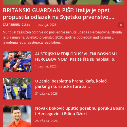
BRITANSKI GUARDIAN PIŠE: Italija je opet
propustila odlazak na Svjetsko prvenstvo,...
ZASREBRENICU.ba
-
1 travnja, 2026
0
Mundijal zaslužen od prve do posljednje minute Bosna i Hercegovina izborila
je plasman na Svjetsko prvenstvo 2026. godine pobjedom nad Italijom u
izvođenju jedanaesteraca rezultatom...
AUSTRIJSKI MEDIJI ODUŠEVLJENI BOSNOM I
HERCEGOVINOM: Pazite šta su napisali o...
1 travnja, 2026
U Zenici besplatna hrana, kafa, kolači,
parking i turistička tura za...
31 ožujka, 2026
Novak Đoković uputio posebnu poruku Bosni
i Hercegovini i Edinu Džeki
28 ožujka, 2026