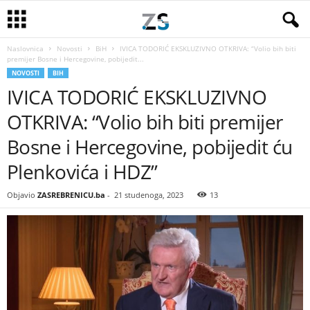
Naslovnica
Novosti
BiH
IVICA TODORIĆ EKSKLUZIVNO OTKRIVA: “Volio bih biti
premijer Bosne i Hercegovine, pobijedit...
NOVOSTI
BIH
IVICA TODORIĆ EKSKLUZIVNO
OTKRIVA: “Volio bih biti premijer
Bosne i Hercegovine, pobijedit ću
Plenkovića i HDZ”
Objavio
ZASREBRENICU.ba
-
21 studenoga, 2023
13