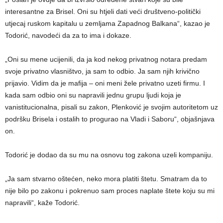
interesantne za Brisel. Oni su htjeli dati veći društveno-politički
utjecaj ruskom kapitalu u zemljama Zapadnog Balkana“, kazao je
Todorić, navodeći da za to ima i dokaze.
„Oni su mene ucijenili, da ja kod nekog privatnog notara predam
svoje privatno vlasništvo, ja sam to odbio. Ja sam njih krivično
prijavio. Vidim da je mafija – oni meni žele privatno uzeti firmu. I
kada sam odbio oni su napravili jednu grupu ljudi koja je
vanistitucionalna, pisali su zakon, Plenković je svojim autoritetom uz
podršku Brisela i ostalih to progurao na Vladi i Saboru“, objašnjava
on.
Todorić je dodao da su mu na osnovu tog zakona uzeli kompaniju.
„Ja sam stvarno oštećen, neko mora platiti štetu. Smatram da to
nije bilo po zakonu i pokrenuo sam proces naplate štete koju su mi
napravili“, kaže Todorić.