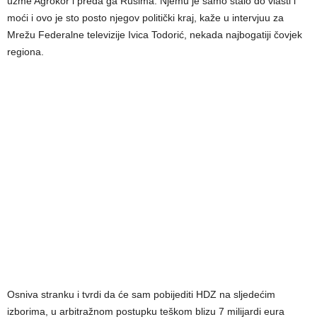
uzme Agrokor i preda ga Rusima. Njemu je samo stalo do vlasti i
moći i ovo je sto posto njegov politički kraj, kaže u intervjuu za
Mrežu Federalne televizije Ivica Todorić, nekada najbogatiji čovjek
regiona.
Osniva stranku i tvrdi da će sam pobijediti HDZ na sljedećim
izborima, u arbitražnom postupku teškom blizu 7 milijardi eura