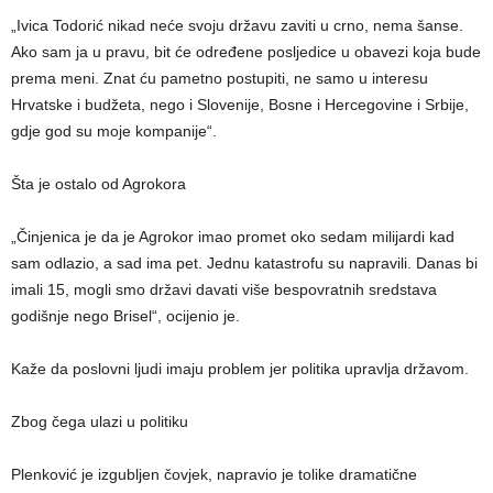
„Ivica Todorić nikad neće svoju državu zaviti u crno, nema šanse.
Ako sam ja u pravu, bit će određene posljedice u obavezi koja bude
prema meni. Znat ću pametno postupiti, ne samo u interesu
Hrvatske i budžeta, nego i Slovenije, Bosne i Hercegovine i Srbije,
gdje god su moje kompanije“.
Šta je ostalo od Agrokora
„Činjenica je da je Agrokor imao promet oko sedam milijardi kad
sam odlazio, a sad ima pet. Jednu katastrofu su napravili. Danas bi
imali 15, mogli smo državi davati više bespovratnih sredstava
godišnje nego Brisel“, ocijenio je.
Kaže da poslovni ljudi imaju problem jer politika upravlja državom.
Zbog čega ulazi u politiku
Plenković je izgubljen čovjek, napravio je tolike dramatične