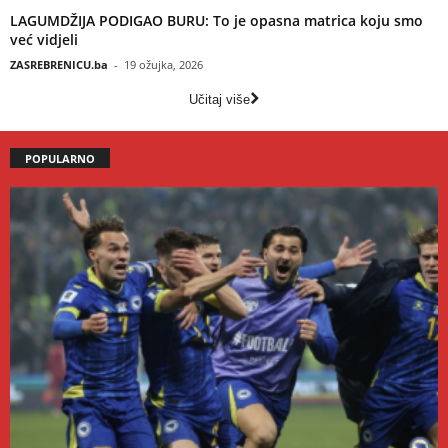
LAGUMDŽIJA PODIGAO BURU: To je opasna matrica koju smo
već vidjeli
ZASREBRENICU.ba
-
19 ožujka, 2026
Učitaj više
POPULARNO