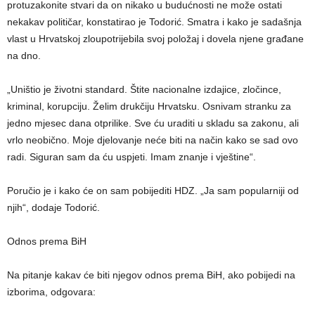
protuzakonite stvari da on nikako u budućnosti ne može ostati
nekakav političar, konstatirao je Todorić. Smatra i kako je sadašnja
vlast u Hrvatskoj zloupotrijebila svoj položaj i dovela njene građane
na dno.
„Uništio je životni standard. Štite nacionalne izdajice, zločince,
kriminal, korupciju. Želim drukčiju Hrvatsku. Osnivam stranku za
jedno mjesec dana otprilike. Sve ću uraditi u skladu sa zakonu, ali
vrlo neobično. Moje djelovanje neće biti na način kako se sad ovo
radi. Siguran sam da ću uspjeti. Imam znanje i vještine“.
Poručio je i kako će on sam pobijediti HDZ. „Ja sam popularniji od
njih“, dodaje Todorić.
Odnos prema BiH
Na pitanje kakav će biti njegov odnos prema BiH, ako pobijedi na
izborima, odgovara: