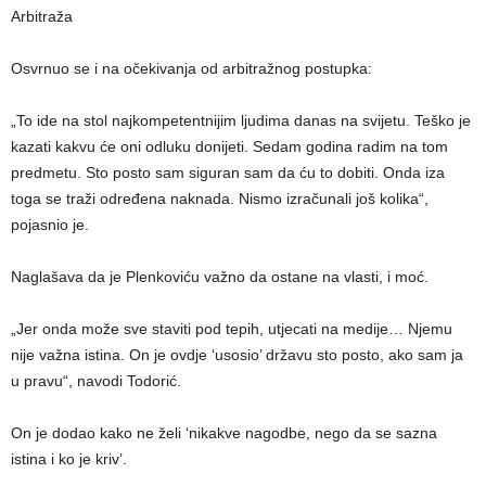
Arbitraža
Osvrnuo se i na očekivanja od arbitražnog postupka:
„To ide na stol najkompetentnijim ljudima danas na svijetu. Teško je
kazati kakvu će oni odluku donijeti. Sedam godina radim na tom
predmetu. Sto posto sam siguran sam da ću to dobiti. Onda iza
toga se traži određena naknada. Nismo izračunali još kolika“,
pojasnio je.
Naglašava da je Plenkoviću važno da ostane na vlasti, i moć.
„Jer onda može sve staviti pod tepih, utjecati na medije… Njemu
nije važna istina. On je ovdje ‘usosio’ državu sto posto, ako sam ja
u pravu“, navodi Todorić.
On je dodao kako ne želi ‘nikakve nagodbe, nego da se sazna
istina i ko je kriv’.