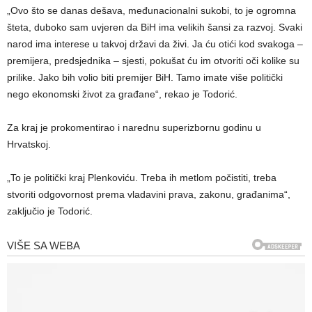
„Ovo što se danas dešava, međunacionalni sukobi, to je ogromna
šteta, duboko sam uvjeren da BiH ima velikih šansi za razvoj. Svaki
narod ima interese u takvoj državi da živi. Ja ću otići kod svakoga –
premijera, predsjednika – sjesti, pokušat ću im otvoriti oči kolike su
prilike. Jako bih volio biti premijer BiH. Tamo imate više politički
nego ekonomski život za građane“, rekao je Todorić.
Za kraj je prokomentirao i narednu superizbornu godinu u
Hrvatskoj.
„To je politički kraj Plenkoviću. Treba ih metlom počistiti, treba
stvoriti odgovornost prema vladavini prava, zakonu, građanima“,
zaključio je Todorić.