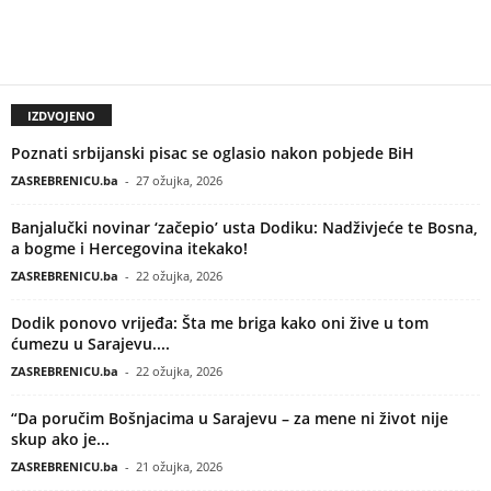
IZDVOJENO
Poznati srbijanski pisac se oglasio nakon pobjede BiH
ZASREBRENICU.ba
-
27 ožujka, 2026
Banjalučki novinar ‘začepio’ usta Dodiku: Nadživjeće te Bosna,
a bogme i Hercegovina itekako!
ZASREBRENICU.ba
-
22 ožujka, 2026
Dodik ponovo vrijeđa: Šta me briga kako oni žive u tom
ćumezu u Sarajevu....
ZASREBRENICU.ba
-
22 ožujka, 2026
“Da poručim Bošnjacima u Sarajevu – za mene ni život nije
skup ako je...
ZASREBRENICU.ba
-
21 ožujka, 2026