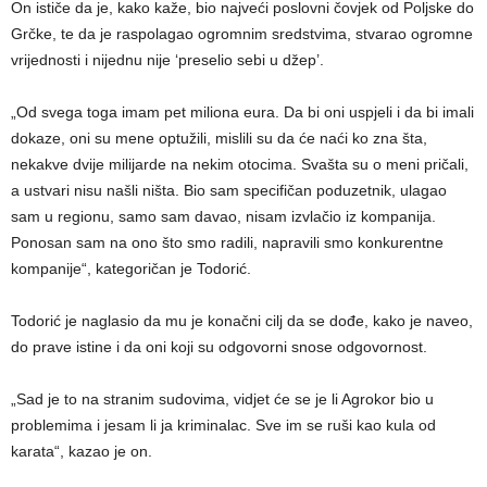
On ističe da je, kako kaže, bio najveći poslovni čovjek od Poljske do
Grčke, te da je raspolagao ogromnim sredstvima, stvarao ogromne
vrijednosti i nijednu nije ‘preselio sebi u džep’.
„Od svega toga imam pet miliona eura. Da bi oni uspjeli i da bi imali
dokaze, oni su mene optužili, mislili su da će naći ko zna šta,
nekakve dvije milijarde na nekim otocima. Svašta su o meni pričali,
a ustvari nisu našli ništa. Bio sam specifičan poduzetnik, ulagao
sam u regionu, samo sam davao, nisam izvlačio iz kompanija.
Ponosan sam na ono što smo radili, napravili smo konkurentne
kompanije“, kategoričan je Todorić.
Todorić je naglasio da mu je konačni cilj da se dođe, kako je naveo,
do prave istine i da oni koji su odgovorni snose odgovornost.
„Sad je to na stranim sudovima, vidjet će se je li Agrokor bio u
problemima i jesam li ja kriminalac. Sve im se ruši kao kula od
karata“, kazao je on.