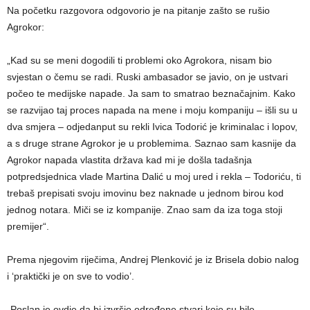
Na početku razgovora odgovorio je na pitanje zašto se rušio
Agrokor:
„Kad su se meni dogodili ti problemi oko Agrokora, nisam bio
svjestan o čemu se radi. Ruski ambasador se javio, on je ustvari
počeo te medijske napade. Ja sam to smatrao beznačajnim. Kako
se razvijao taj proces napada na mene i moju kompaniju – išli su u
dva smjera – odjedanput su rekli Ivica Todorić je kriminalac i lopov,
a s druge strane Agrokor je u problemima. Saznao sam kasnije da
Agrokor napada vlastita država kad mi je došla tadašnja
potpredsjednica vlade Martina Dalić u moj ured i rekla – Todoriću, ti
trebaš prepisati svoju imovinu bez naknade u jednom birou kod
jednog notara. Miči se iz kompanije. Znao sam da iza toga stoji
premijer“.
Prema njegovim riječima, Andrej Plenković je iz Brisela dobio nalog
i ‘praktički je on sve to vodio’.
„Poslan je ovdje da bi izvršio određene stvari koje su bile