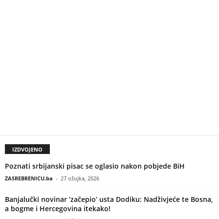
IZDVOJENO
Poznati srbijanski pisac se oglasio nakon pobjede BiH
ZASREBRENICU.ba
-
27 ožujka, 2026
Banjalučki novinar ‘začepio’ usta Dodiku: Nadživjeće te Bosna,
a bogme i Hercegovina itekako!