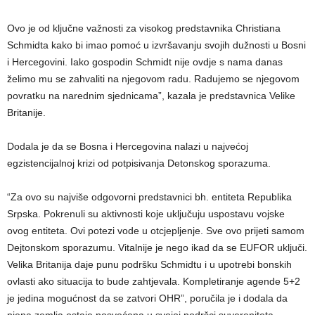
Ovo je od ključne važnosti za visokog predstavnika Christiana
Schmidta kako bi imao pomoć u izvršavanju svojih dužnosti u Bosni
i Hercegovini. Iako gospodin Schmidt nije ovdje s nama danas
želimo mu se zahvaliti na njegovom radu. Radujemo se njegovom
povratku na narednim sjednicama”, kazala je predstavnica Velike
Britanije.
Dodala je da se Bosna i Hercegovina nalazi u najvećoj
egzistencijalnoj krizi od potpisivanja Detonskog sporazuma.
“Za ovo su najviše odgovorni predstavnici bh. entiteta Republika
Srpska. Pokrenuli su aktivnosti koje uključuju uspostavu vojske
ovog entiteta. Ovi potezi vode u otcjepljenje. Sve ovo prijeti samom
Dejtonskom sporazumu. Vitalnije je nego ikad da se EUFOR uključi.
Velika Britanija daje punu podršku Schmidtu i u upotrebi bonskih
ovlasti ako situacija to bude zahtjevala. Kompletiranje agende 5+2
je jedina mogućnost da se zatvori OHR”, poručila je i dodala da
njena zemlja ostaje posvećena u svojoj podršci suvereniteta,