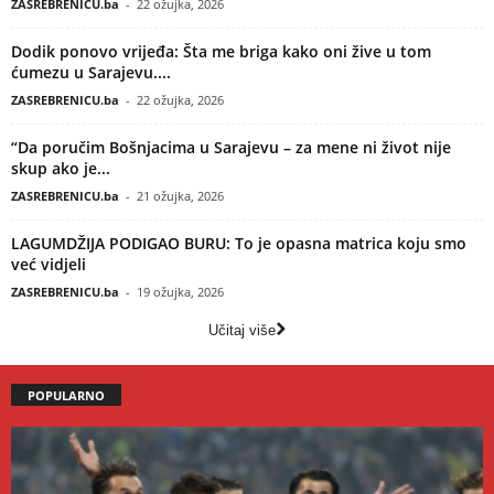
ZASREBRENICU.ba
-
22 ožujka, 2026
Dodik ponovo vrijeđa: Šta me briga kako oni žive u tom
ćumezu u Sarajevu....
ZASREBRENICU.ba
-
22 ožujka, 2026
“Da poručim Bošnjacima u Sarajevu – za mene ni život nije
skup ako je...
ZASREBRENICU.ba
-
21 ožujka, 2026
LAGUMDŽIJA PODIGAO BURU: To je opasna matrica koju smo
već vidjeli
ZASREBRENICU.ba
-
19 ožujka, 2026
Učitaj više
POPULARNO