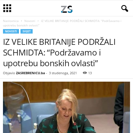
Naslovnica
Novosti
IZ VELIKE BRITANIJE PODRŽALI SCHMIDTA: “Podržavamo i
upotrebu bonskih ovlasti”
NOVOSTI
SVIJET
IZ VELIKE BRITANIJE PODRŽALI
SCHMIDTA: “Podržavamo i
upotrebu bonskih ovlasti”
Objavio
ZASREBRENICU.ba
-
3 studenoga, 2021
13