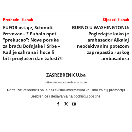
Prethodni članak
Sljedeći članak
EUFOR ostaje, Schmidt
BURNO U WASHINGTONU:
žrtvovan…? Puhalo opet
Pogledajte kako je
“prekucao”: Nove poruke
ambasador Alkalaj
za braću Bošnjake i Srbe –
neočekivanim potezom
Kad je sahrana i hoće li
zaprepastio ruskog
biti proglašen dan žalosti?!
ambasadora
ZASREBRENICU.ba
https://www.zasrebrenicu.ba/
Portal zaSrebrenicu.ba je nazavisno-informativni koji ima za cilj promociju
Srebrenice i dešavanja na području opštine.