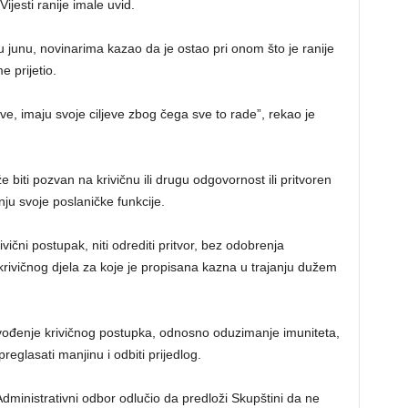
jesti ranije imale uvid.
 u junu, novinarima kazao da je ostao pri onom što je ranije
e prijetio.
ave, imaju svoje ciljeve zbog čega sve to rade”, rekao je
iti pozvan na krivičnu ili drugu odgovornost ili pritvoren
nju svoje poslaničke funkcije.
ični postupak, niti odrediti pritvor, bez odobrenja
krivičnog djela za koje je propisana kazna u trajanju dužem
i vođenje krivičnog postupka, odnosno oduzimanje imuniteta,
eglasati manjinu i odbiti prijedlog.
dministrativni odbor odlučio da predloži Skupštini da ne