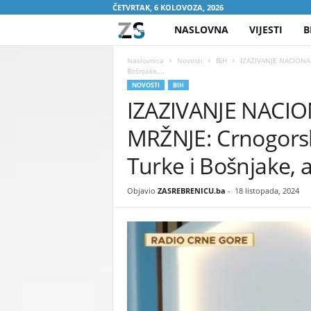
ČETVRTAK, 6 KOLOVOZA, 2026
NASLOVNA
VIJESTI
B
Z
A
Naslovnica
Novosti
BiH
IZAZIVANJE NACIONALN
Bošnjake,...
NOVOSTI
BIH
S
IZAZIVANJE NACIO
R
MRŽNJE: Crnogorsk
E
Turke i Bošnjake, 
B
Objavio
ZASREBRENICU.ba
-
18 listopada, 2024
R
E
N
I