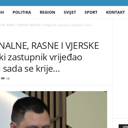
IH
POLITIKA
REGION
SVIJET
SPORT
KONTAKT
E, RASNE I VJERSKE MRŽNJE: Crnogorski zastupnik vrijeđao Turke i
NALNE, RASNE I VJERSKE
i zastupnik vrijeđao
a sada se krije…
18
IZ