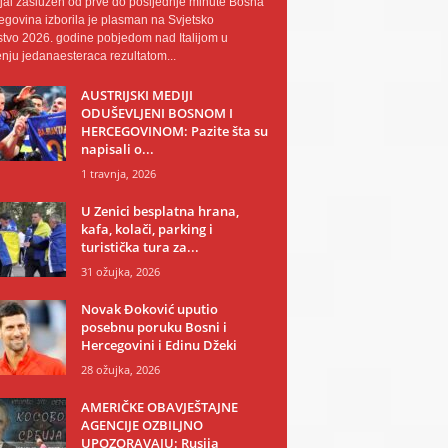
al zaslužen od prve do posljednje minute Bosna
egovina izborila je plasman na Svjetsko
tvo 2026. godine pobjedom nad Italijom u
nju jedanaesteraca rezultatom...
AUSTRIJSKI MEDIJI
ODUŠEVLJENI BOSNOM I
HERCEGOVINOM: Pazite šta su
napisali o...
1 travnja, 2026
U Zenici besplatna hrana,
kafa, kolači, parking i
turistička tura za...
31 ožujka, 2026
Novak Đoković uputio
posebnu poruku Bosni i
Hercegovini i Edinu Džeki
28 ožujka, 2026
AMERIČKE OBAVJEŠTAJNE
AGENCIJE OZBILJNO
UPOZORAVAJU: Rusija