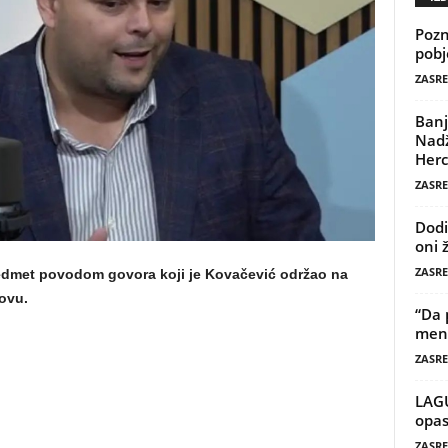
Pozn
pobj
ZASRE
Banj
Nadž
Herc
ZASRE
Dodi
oni 
ZASRE
predmet povodom govora koji je Kovačević održao na
ovu.
“Da 
mene
ZASRE
LAG
opas
ZASRE