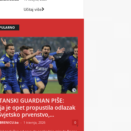
Učitaj više
PULARNO
TANSKI GUARDIAN PIŠE:
ija je opet propustila odlazak
Svjetsko prvenstvo,...
BRENICU.ba
-
1 travnja, 2026
0