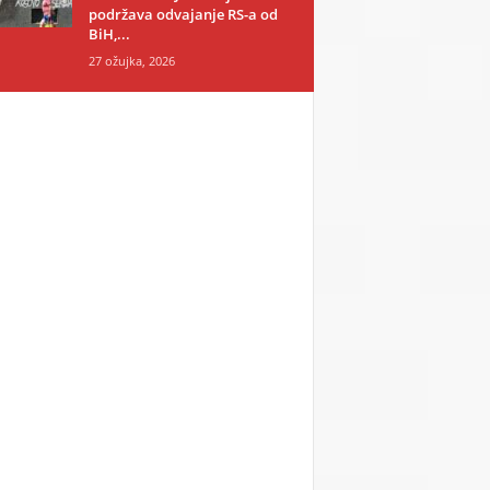
podržava odvajanje RS-a od
BiH,...
27 ožujka, 2026