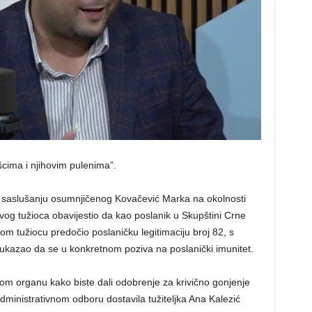
šcima i njihovim pulenima”.
o saslušanju osumnjičenog Kovačević Marka na okolnosti
vog tužioca obavijestio da kao poslanik u Skupštini Crne
nom tužiocu predočio poslaničku legitimaciju broj 82, s
 ukazao da se u konkretnom poziva na poslanički imunitet.
m organu kako biste dali odobrenje za krivično gonjenje
dministrativnom odboru dostavila tužiteljka Ana Kalezić