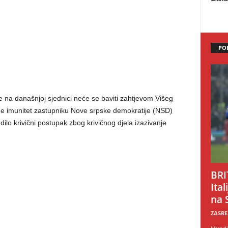
PO
 na današnjoj sjednici neće se baviti zahtjevom Višeg
ine imunitet zastupniku Nove srpske demokratije (NSD)
ilo krivični postupak zbog krivičnog djela izazivanje
BRI
Ital
na 
ZASRE