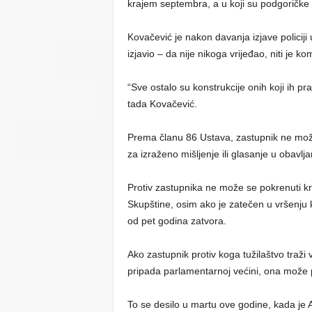
krajem septembra, a u koji su podgoričke Vi
Kovačević je nakon davanja izjave policiji
izjavio – da nije nikoga vrijeđao, niti je kom
“Sve ostalo su konstrukcije onih koji ih pr
tada Kovačević.
Prema članu 86 Ustava, zastupnik ne može b
za izraženo mišljenje ili glasanje u obavlja
Protiv zastupnika ne može se pokrenuti kriv
Skupštine, osim ako je zatečen u vršenju 
od pet godina zatvora.
Ako zastupnik protiv koga tužilaštvo traž
pripada parlamentarnoj većini, ona može pr
To se desilo u martu ove godine, kada je A