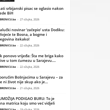
ati srbijanski pisac se oglasio nakon
ede BiH
BRENICU.ba
-
27 ožujka, 2026
alučki novinar ‘začepio’ usta Dodiku:
ivjeće te Bosna, a bogme i
egovina itekako!
BRENICU.ba
-
22 ožujka, 2026
k ponovo vrijeđa: Šta me briga kako
žive u tom ćumezu u Sarajevu....
BRENICU.ba
-
22 ožujka, 2026
poručim Bošnjacima u Sarajevu – za
 ni život nije skup ako je...
BRENICU.ba
-
21 ožujka, 2026
UMDŽIJA PODIGAO BURU: To je
na matrica koju smo već vidjeli
BRENICU.ba
-
19 ožujka, 2026