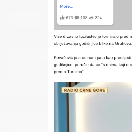
Više državno tužilaštvo je formiralo pre
obilježavanju godišnjice bitke na Grahovu
Kovačević je sredinom juna kao predsjedni
godišnjice, poručio da će “s onima koji n
prema Turcima”.