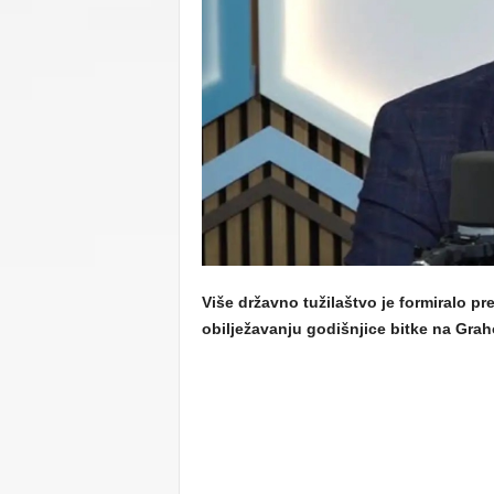
C
U
Više državno tužilaštvo je formiralo 
obilježavanju godišnjice bitke na Grah