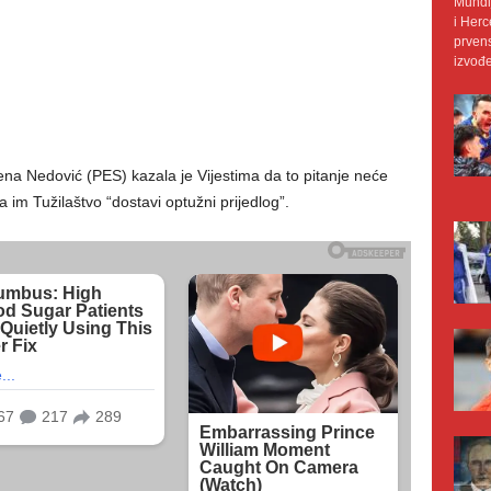
Mundij
i Herc
prvens
izvođe
na Nedović (PES) kazala je Vijestima da to pitanje neće
 im Tužilaštvo “dostavi optužni prijedlog”.