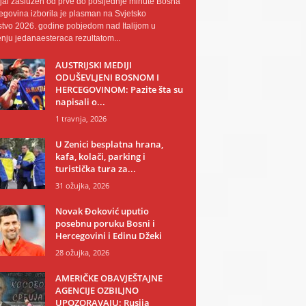
al zaslužen od prve do posljednje minute Bosna
egovina izborila je plasman na Svjetsko
tvo 2026. godine pobjedom nad Italijom u
nju jedanaesteraca rezultatom...
AUSTRIJSKI MEDIJI
ODUŠEVLJENI BOSNOM I
HERCEGOVINOM: Pazite šta su
napisali o...
1 travnja, 2026
U Zenici besplatna hrana,
kafa, kolači, parking i
turistička tura za...
31 ožujka, 2026
Novak Đoković uputio
posebnu poruku Bosni i
Hercegovini i Edinu Džeki
28 ožujka, 2026
AMERIČKE OBAVJEŠTAJNE
AGENCIJE OZBILJNO
UPOZORAVAJU: Rusija