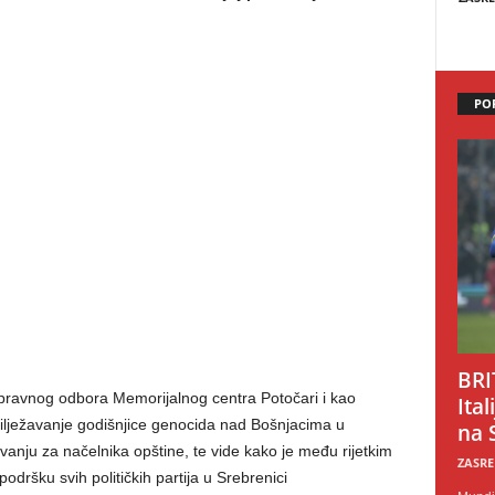
PO
BRI
Upravnog odbora Memorijalnog centra Potočari i kao
Ital
lježavanje godišnjice genocida nad Bošnjacima u
na 
vanju za načelnika opštine, te vide kako je među rijetkim
ZASRE
odršku svih političkih partija u Srebrenici