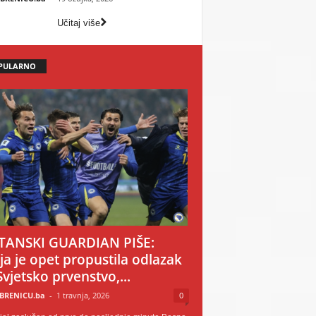
Učitaj više
PULARNO
TANSKI GUARDIAN PIŠE:
ija je opet propustila odlazak
Svjetsko prvenstvo,...
BRENICU.ba
-
1 travnja, 2026
0