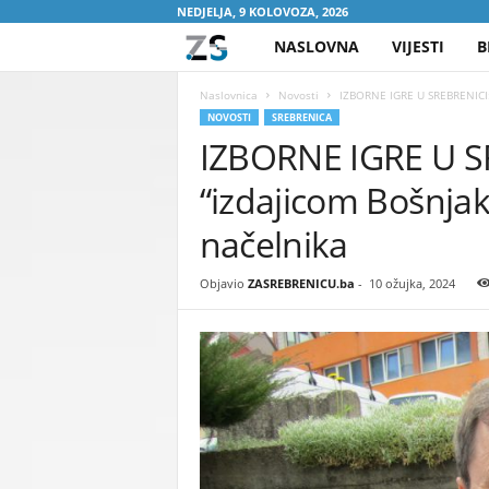
NEDJELJA, 9 KOLOVOZA, 2026
NASLOVNA
VIJESTI
B
Z
A
Naslovnica
Novosti
IZBORNE IGRE U SREBRENICI: 
NOVOSTI
SREBRENICA
IZBORNE IGRE U SR
S
“izdajicom Bošnjak
R
načelnika
E
Objavio
ZASREBRENICU.ba
-
10 ožujka, 2024
B
R
E
N
I