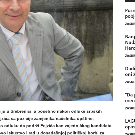
Pozn
pobj
ZASRE
Banj
Nadž
Herc
ZASRE
Dodi
oni 
ZASRE
“Da 
mene
ZASRE
ciju u Srebrenici, a posebno nakon odluke srpskih
ejzića sa pozicije zamjenika načelnika opštine,
LAG
o odluku da podrži Fejzića kao zajedničkog kandidata
opas
ovo iskustvo i rad u dosadašnjoj političkoj borbi za
ZASRE