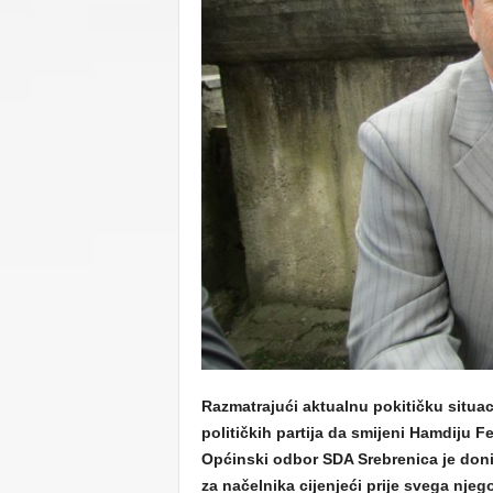
C
U
Razmatrajući aktualnu pokitičku situa
političkih partija da smijeni Hamdiju F
Općinski odbor SDA Srebrenica je doni
za načelnika cijenjeći prije svega njeg