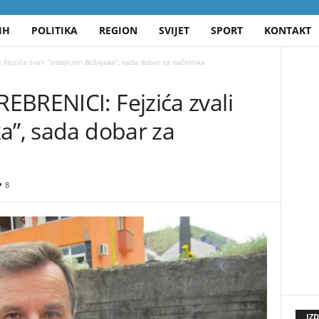
IH
POLITIKA
REGION
SVIJET
SPORT
KONTAKT
Fejzića zvali “izdajicom Bošnjaka”, sada dobar za načelnika
EBRENICI: Fejzića zvali
a”, sada dobar za
8
IZ