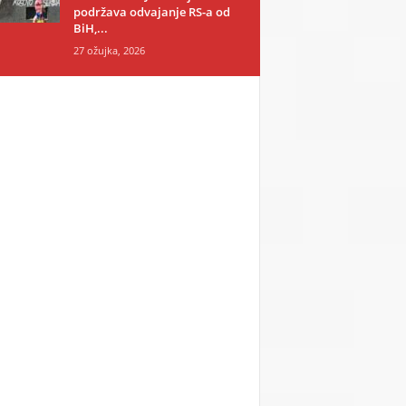
podržava odvajanje RS-a od
BiH,...
27 ožujka, 2026