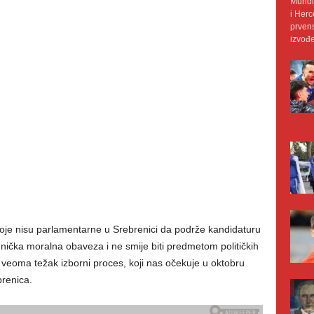
Mundij
i Herc
prvens
izvođe
 koje nisu parlamentarne u Srebrenici da podrže kandidaturu
nička moralna obaveza i ne smije biti predmetom političkih
veoma težak izborni proces, koji nas očekuje u oktobru
renica.