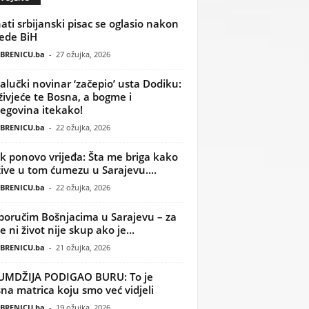
ati srbijanski pisac se oglasio nakon
ede BiH
BRENICU.ba
-
27 ožujka, 2026
alučki novinar ‘začepio’ usta Dodiku:
ivjeće te Bosna, a bogme i
egovina itekako!
BRENICU.ba
-
22 ožujka, 2026
k ponovo vrijeđa: Šta me briga kako
žive u tom ćumezu u Sarajevu....
BRENICU.ba
-
22 ožujka, 2026
poručim Bošnjacima u Sarajevu – za
 ni život nije skup ako je...
BRENICU.ba
-
21 ožujka, 2026
UMDŽIJA PODIGAO BURU: To je
na matrica koju smo već vidjeli
BRENICU.ba
-
19 ožujka, 2026