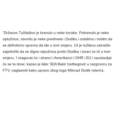
“Državno Tužilaštvo je krenulo u neke korake. Pokrenulo je neke
optužnice, otvorilo je neke predmete i Dodiku i ostalima i mislim da
se definitivno sprema da ide u tom smjeru. 14 je tužilaca zatražilo
zajednički da se digne otpužnica protiv Dodika i stvari će ići u tom
smjeru. I reagovat će i stranci i Amerikanci i OHR i EU i zaustavljat
će se ta stvar, kazao je lider SDA Bakir Izetbegović u razgovoru za
FTV, naglasivši kako upravo zbog toga Milorad Dodik reterira.