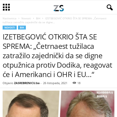
Naslovnica
Novosti
BiH
IZETBEGOVIĆ OTKRIO ŠTA SE SPREMA: „Četrnaest
tužilaca zatražilo zajednički da se digne...
NOVOSTI
BIH
IZETBEGOVIĆ OTKRIO ŠTA SE
SPREMA: „Četrnaest tužilaca
zatražilo zajednički da se digne
otpužnica protiv Dodika, reagovat
će i Amerikanci i OHR i EU…“
Objavio
ZASREBRENICU.ba
-
26 listopada, 2021
18