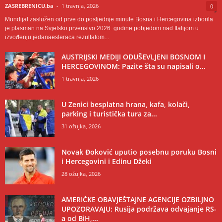
ZASREBRENICU.ba
-
1 travnja, 2026
0
Mundijal zaslužen od prve do posljednje minute Bosna i Hercegovina izborila
je plasman na Svjetsko prvenstvo 2026. godine pobjedom nad Italijom u
izvođenju jedanaesteraca rezultatom...
AUSTRIJSKI MEDIJI ODUŠEVLJENI BOSNOM I
HERCEGOVINOM: Pazite šta su napisali o...
1 travnja, 2026
U Zenici besplatna hrana, kafa, kolači,
parking i turistička tura za...
31 ožujka, 2026
Novak Đoković uputio posebnu poruku Bosni
i Hercegovini i Edinu Džeki
28 ožujka, 2026
AMERIČKE OBAVJEŠTAJNE AGENCIJE OZBILJNO
UPOZORAVAJU: Rusija podržava odvajanje RS-
a od BiH,...