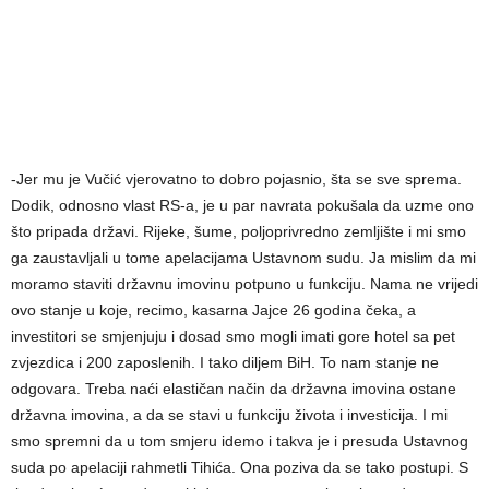
-Jer mu je Vučić vjerovatno to dobro pojasnio, šta se sve sprema.
Dodik, odnosno vlast RS-a, je u par navrata pokušala da uzme ono
što pripada državi. Rijeke, šume, poljoprivredno zemljište i mi smo
ga zaustavljali u tome apelacijama Ustavnom sudu. Ja mislim da mi
moramo staviti državnu imovinu potpuno u funkciju. Nama ne vrijedi
ovo stanje u koje, recimo, kasarna Jajce 26 godina čeka, a
investitori se smjenjuju i dosad smo mogli imati gore hotel sa pet
zvjezdica i 200 zaposlenih. I tako diljem BiH. To nam stanje ne
odgovara. Treba naći elastičan način da državna imovina ostane
državna imovina, a da se stavi u funkciju života i investicija. I mi
smo spremni da u tom smjeru idemo i takva je i presuda Ustavnog
suda po apelaciji rahmetli Tihića. Ona poziva da se tako postupi. S