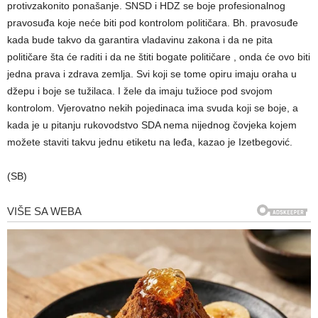
protivzakonito ponašanje. SNSD i HDZ se boje profesionalnog
pravosuđa koje neće biti pod kontrolom političara. Bh. pravosuđe
kada bude takvo da garantira vladavinu zakona i da ne pita
političare šta će raditi i da ne štiti bogate političare , onda će ovo biti
jedna prava i zdrava zemlja. Svi koji se tome opiru imaju oraha u
džepu i boje se tužilaca. I žele da imaju tužioce pod svojom
kontrolom. Vjerovatno nekih pojedinaca ima svuda koji se boje, a
kada je u pitanju rukovodstvo SDA nema nijednog čovjeka kojem
možete staviti takvu jednu etiketu na leđa, kazao je Izetbegović.
(SB)