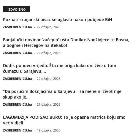
IZDVOJENO
Poznati srbijanski pisac se oglasio nakon pobjede BiH
ZASREBRENICU.ba
-
27 ožujka, 2026
Banjalučki novinar ‘začepio’ usta Dodiku: Nadživjeće te Bosna,
a bogme i Hercegovina itekako!
ZASREBRENICU.ba
-
22 ožujka, 2026
Dodik ponovo vrijeđa: Šta me briga kako oni žive u tom
ćumezu u Sarajevu....
ZASREBRENICU.ba
-
22 ožujka, 2026
“Da poručim Bošnjacima u Sarajevu – za mene ni život nije
skup ako je...
ZASREBRENICU.ba
-
21 ožujka, 2026
LAGUMDŽIJA PODIGAO BURU: To je opasna matrica koju smo
već vidjeli
ZASREBRENICU.ba
-
19 ožujka, 2026