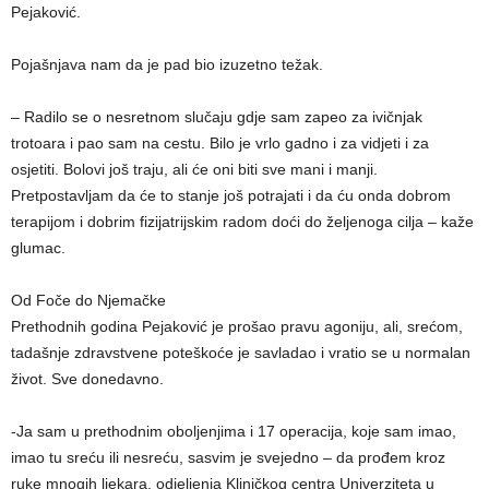
Pejaković.
Pojašnjava nam da je pad bio izuzetno težak.
– Radilo se o nesretnom slučaju gdje sam zapeo za ivičnjak
trotoara i pao sam na cestu. Bilo je vrlo gadno i za vidjeti i za
osjetiti. Bolovi još traju, ali će oni biti sve mani i manji.
Pretpostavljam da će to stanje još potrajati i da ću onda dobrom
terapijom i dobrim fizijatrijskim radom doći do željenoga cilja – kaže
glumac.
Od Foče do Njemačke
Prethodnih godina Pejaković je prošao pravu agoniju, ali, srećom,
tadašnje zdravstvene poteškoće je savladao i vratio se u normalan
život. Sve donedavno.
-Ja sam u prethodnim oboljenjima i 17 operacija, koje sam imao,
imao tu sreću ili nesreću, sasvim je svejedno – da prođem kroz
ruke mnogih ljekara, odjeljenja Kliničkog centra Univerziteta u