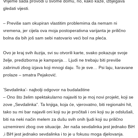
Vrijeme sada provodi u svome domu, no, kako kaže, izbjegava
gledati vijesti.
– Previše sam okupiran vlastitim problemima da nemam ni
vremena, jer cijela ova moja postoperativna varijanta je prilično
bolna da bih još sam sebi natovario veći bol na pleća.
Ovo je kraj svih iluzija, svi su otvorili karte, svako pokazuje svoje
želje, predizborna je kampanja… Ljudi ne trebaju biti previše
zabrinuti zbog izjava koji mnogi daju. To je sve… Psi laju, karavane
prolaze – smatra Pejaković.
’Sevdalinka’- najbolji odgovor na budalaštine
– Ono što želim spektakularno najaviti to je moj novi projekt, koji se
zove „Sevdalinka“. Ta knjiga, koja će, vjerovatno, biti regionalni hit,
tako su mi bar najavili oni koji su je pročitali i oni koji su je odslušali,
biti na neki način melem za dušu svih onih ljudi koji su prilično
uznemireni zbog ove situacije. Jer naša sevdalinka jest jednako BiH
,i BiH jest jednako sevdalinka i to je u fokusu moga djelovanja.