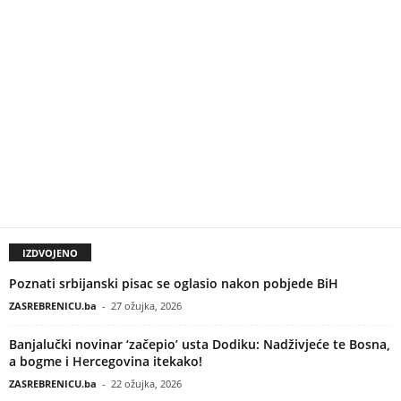
IZDVOJENO
Poznati srbijanski pisac se oglasio nakon pobjede BiH
ZASREBRENICU.ba
-
27 ožujka, 2026
Banjalučki novinar ‘začepio’ usta Dodiku: Nadživjeće te Bosna,
a bogme i Hercegovina itekako!
ZASREBRENICU.ba
-
22 ožujka, 2026