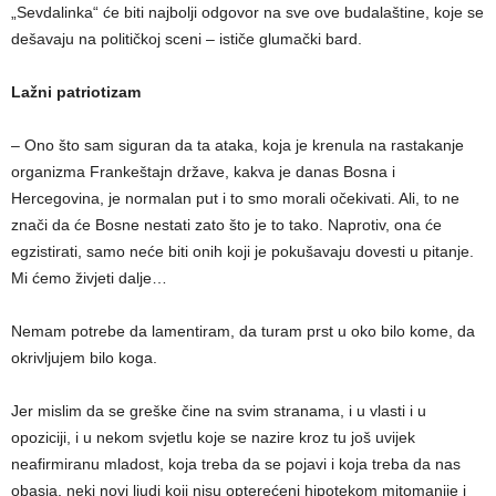
„Sevdalinka“ će biti najbolji odgovor na sve ove budalaštine, koje se
dešavaju na političkoj sceni – ističe glumački bard.
Lažni patriotizam
– Ono što sam siguran da ta ataka, koja je krenula na rastakanje
organizma Frankeštajn države, kakva je danas Bosna i
Hercegovina, je normalan put i to smo morali očekivati. Ali, to ne
znači da će Bosne nestati zato što je to tako. Naprotiv, ona će
egzistirati, samo neće biti onih koji je pokušavaju dovesti u pitanje.
Mi ćemo živjeti dalje…
Nemam potrebe da lamentiram, da turam prst u oko bilo kome, da
okrivljujem bilo koga.
Jer mislim da se greške čine na svim stranama, i u vlasti i u
opoziciji, i u nekom svjetlu koje se nazire kroz tu još uvijek
neafirmiranu mladost, koja treba da se pojavi i koja treba da nas
obasja, neki novi ljudi koji nisu opterećeni hipotekom mitomanije i