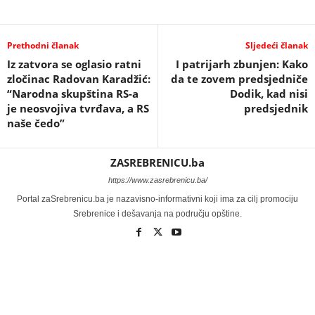
Prethodni članak
Sljedeći članak
Iz zatvora se oglasio ratni
I patrijarh zbunjen: Kako
zločinac Radovan Karadžić:
da te zovem predsjedniče
“Narodna skupština RS-a
Dodik, kad nisi
je neosvojiva tvrđava, a RS
predsjednik
naše čedo”
ZASREBRENICU.ba
https://www.zasrebrenicu.ba/
Portal zaSrebrenicu.ba je nazavisno-informativni koji ima za cilj promociju
Srebrenice i dešavanja na području opštine.