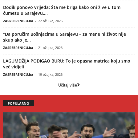
Dodik ponovo vrijeđa: Šta me briga kako oni žive u tom
ćumezu u Sarajevu....
ZASREBRENICU.ba
-
22 ožujka, 2026
“Da poručim Bošnjacima u Sarajevu – za mene ni život nije
skup ako je...
ZASREBRENICU.ba
-
21 ožujka, 2026
LAGUMDŽIJA PODIGAO BURU: To je opasna matrica koju smo
već vidjeli
ZASREBRENICU.ba
-
19 ožujka, 2026
Učitaj više
POPULARNO