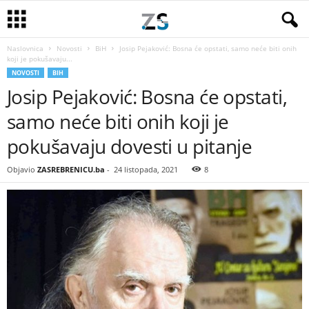
Naslovnica
Novosti
BiH
Josip Pejaković: Bosna će opstati, samo neće biti onih
koji je pokušavaju...
NOVOSTI
BIH
Josip Pejaković: Bosna će opstati,
samo neće biti onih koji je
pokušavaju dovesti u pitanje
Objavio
ZASREBRENICU.ba
-
24 listopada, 2021
8