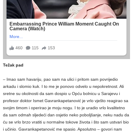
Težak pad
– Imao sam havariju, pao sam na ulici i pritom sam povrijedio
arkadu i slomio kuk. I to me je ponovo odvelo u nepokretnost. Ali
sretne su okolnosti da sam dospio u Opću bolnicu u Sarajevu i
profesor doktor Ismet Gavrankapetanović je vrlo vješto reagirao sa
svojim timom i operirao je moju nogu. I to je uradio vrlo kvalitetno
da sam odmah sljedeći dan osjetio neko poboljšanje, neku nadu da
ću se vrlo brzo vratiti u normalne tokove života i što sam ustvari bio
i učinio. Gavrankapetanović me spasio. Apsolutno – govori nam