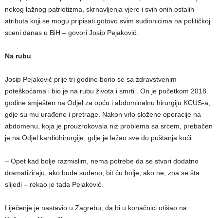
nekog lažnog patriotizma, skrnavljenja vjere i svih onih ostalih
atributa koji se mogu pripisati gotovo svim sudionicima na političkoj
sceni danas u BiH – govori Josip Pejaković.
Na rubu
Josip Pejaković prije tri godine borio se sa zdravstvenim
poteškoćama i bio je na rubu života i smrti . On je početkom 2018.
godine smješten na Odjel za opću i abdominalnu hirurgiju KCUS-a,
gdje su mu urađene i pretrage. Nakon vrlo složene operacije na
abdomenu, koja je prouzrokovala niz problema sa srcem, prebačen
je na Odjel kardiohirurgije, gdje je ležao sve do puštanja kući.
– Opet kad bolje razmislim, nema potrebe da se stvari dodatno
dramatiziraju, ako bude suđeno, bit ću bolje, ako ne, zna se šta
slijedi – rekao je tada Pejaković.
Liječenje je nastavio u Zagrebu, da bi u konačnici otišao na