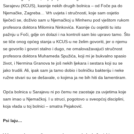
Sarajevu (KCUS), kasnije nekih drugih bolnica – od Foče pa do
Njemačke, Zagreba… Vrh uvjeta i stručnosti, koje sam osjetio
liječeći se, doživio sam u Njemačkoj u Minhenu pod vještom rukom
profesora doktora Milomira Ninkovića. Kasnije ću osjetiti tu istu
pažnju u Foči, gdje on dolazi i na kontroli sam bio upravo tamo. Što
se tiče onog općeg stanja u KCUS-u ne želim govoriti, jer o njemu
se govorilo i govori stalno i dugo, ne omalovažavajući stručnost
profesora doktora Muhameda Spužića, koji mi je bukvalno spasio
život, i Nermina Granova te još nekih ljekara i sestara koji su se
jako trudili. Ali, ipak sam ja tamo dobio i bolničku bakteriju i neke
ružne stvari su se dešavale, o kojima ja ne bih hiti da lamentiram.
Opća bolnica u Sarajevu ni po čemu ne zaostaje za uvjetima koje
sam imao u Njemačkoj. I u struci, pogotovo u sveopćoj disciplini,
koja vlada u toj bolnici – smatra Pejaković.
Psi laju…