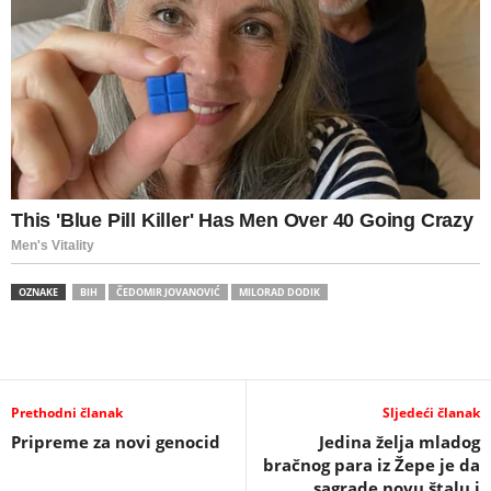
OZNAKE
BIH
ČEDOMIR JOVANOVIĆ
MILORAD DODIK
Prethodni članak
Sljedeći članak
Pripreme za novi genocid
Jedina želja mladog
bračnog para iz Žepe je da
sagrade novu štalu i