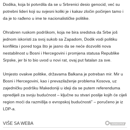
Dodika, koja bi potvrdila da se u Srbrenici desio genocid, već su
potrebni lideri koji su svjesni koliki je i kakav zločin počinjen tamo i
da je to rađeno u ime te nacionalističke politike.
Ohrabren ruskom podrškom, koja ne bira sredstva da Srbe još
jednom iskoristi za svoj sukob sa Zapadom, Dodik vodi politiku
konflikta i pored toga što je jasno da se neće dozvoliti nova
nestabilnost u Bosni i Hercegovini i promjena statusa Republike
Srpske, jer bi to bio uvod u novi rat, ovaj put fatalan za sve.
Umjesto ovakve politike, državama Balkana je potreban mir. Mir u
Bosni i Hercegovini, kao i prevazilaženje problema Kosova, uz
zajedničku podršku Makedoniji u ideji da se putem referenduma
opredijeli za svoju budućnost – ključne su stvari poslije kojih će cijeli
region moći da razmišlja o evropskoj budućnosti” – poručeno je iz
LDP-a.