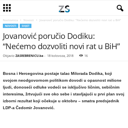
Naslovnica
Novosti
Jovanović poručio Dodiku: “Nećemo dozvoliti novi rat u BiH”
NOVOSTI
SVIJET
Jovanović poručio Dodiku:
“Nećemo dozvoliti novi rat u BiH”
Objavio
ZASREBRENICU.ba
-
18 kolovoza, 2018
16
Bosna i Hercegovina postaje talac Milorada Dodika, koji
svojom neodgovornom politikom dovodi u opasnost milione
ljudi, donoseći odluke vodeći se isključivo ličnim, sebičnim
interesima, žrtvujući sve oko sebe i stavljajući u prvi plan svoj
izborni rezultat koji očekuje u oktobru – smatra predsjednik
LDP-a Čedomir Jovanović.