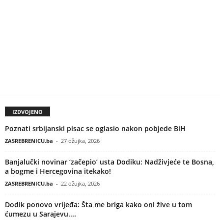
IZDVOJENO
Poznati srbijanski pisac se oglasio nakon pobjede BiH
ZASREBRENICU.ba
-
27 ožujka, 2026
Banjalučki novinar ‘začepio’ usta Dodiku: Nadživjeće te Bosna,
a bogme i Hercegovina itekako!
ZASREBRENICU.ba
-
22 ožujka, 2026
Dodik ponovo vrijeđa: Šta me briga kako oni žive u tom
ćumezu u Sarajevu....