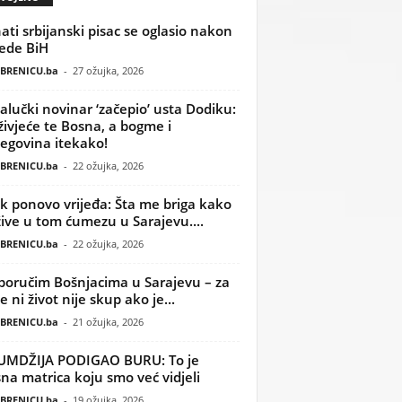
ati srbijanski pisac se oglasio nakon
ede BiH
BRENICU.ba
-
27 ožujka, 2026
alučki novinar ‘začepio’ usta Dodiku:
ivjeće te Bosna, a bogme i
egovina itekako!
BRENICU.ba
-
22 ožujka, 2026
k ponovo vrijeđa: Šta me briga kako
žive u tom ćumezu u Sarajevu....
BRENICU.ba
-
22 ožujka, 2026
poručim Bošnjacima u Sarajevu – za
 ni život nije skup ako je...
BRENICU.ba
-
21 ožujka, 2026
UMDŽIJA PODIGAO BURU: To je
na matrica koju smo već vidjeli
BRENICU.ba
-
19 ožujka, 2026