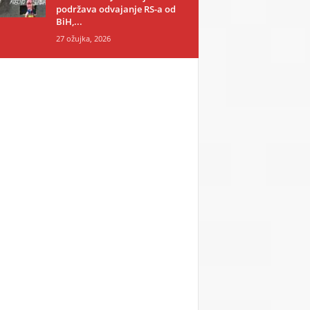
podržava odvajanje RS-a od
BiH,...
27 ožujka, 2026