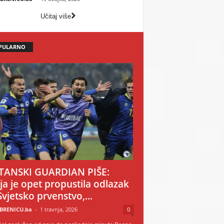
Učitaj više
PULARNO
TANSKI GUARDIAN PIŠE:
ija je opet propustila odlazak
Svjetsko prvenstvo,...
BRENICU.ba
-
1 travnja, 2026
0