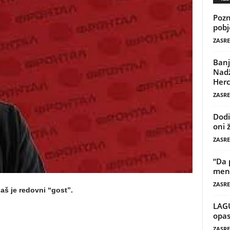
Pozn
pobj
ZASRE
Banj
Nadž
Herc
ZASRE
Dodi
oni 
ZASRE
“Da 
mene
ZASRE
aš je redovni “gost”.
LAG
opas
ZASRE