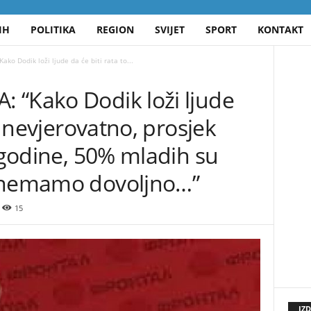
IH
POLITIKA
REGION
SVIJET
SPORT
KONTAKT
ko Dodik loži ljude da će biti rata to...
 “Kako Dodik loži ljude
je nevjerovatno, prosjek
2 godine, 50% mladih su
a nemamo dovoljno…”
15
IZ