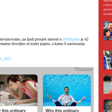
Mundij
i Herc
prvens
izvođe
 nevjerovatno, pa ljudi prosjek starosti u
@RSrpska
je 42
mamo dovoljno ni toalet papira, a kamo li naoruzanja.
9, 2021