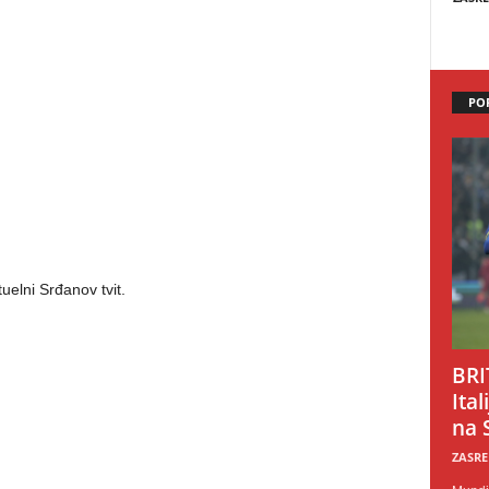
PO
tuelni Srđanov tvit.
BRI
Ital
na 
ZASRE