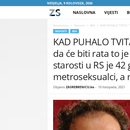
NEDJELJA, 9 KOLOVOZA, 2026
NASLOVNA
VIJESTI
B
Z
A
Naslovnica
Novosti
BiH
KAD PUHALO TVITA: “Ka
NOVOSTI
BIH
KAD PUHALO TVITA:
S
da će biti rata to 
R
starosti u RS je 4
E
metroseksualci, 
B
Objavio
ZASREBRENICU.ba
-
10 listopada, 2021
R
E
N
I