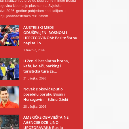
al zaslužen od prve do posljednje minute Bosna
egovina izborila je plasman na Svjetsko
tvo 2026. godine pobjedom nad Italijom u
nju jedanaesteraca rezultatom...
AUSTRIJSKI MEDIJI
ODUŠEVLJENI BOSNOM I
HERCEGOVINOM: Pazite šta su
napisali o...
1 travnja, 2026
U Zenici besplatna hrana,
kafa, kolači, parking i
turistička tura za...
31 ožujka, 2026
Novak Đoković uputio
posebnu poruku Bosni i
Hercegovini i Edinu Džeki
28 ožujka, 2026
AMERIČKE OBAVJEŠTAJNE
AGENCIJE OZBILJNO
UPOZORAVAJU: Rusija