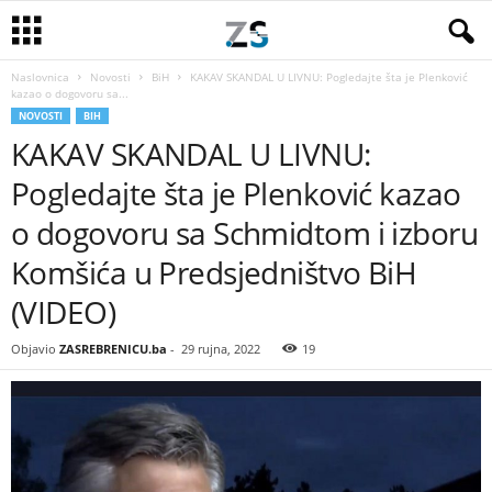
Naslovnica
Novosti
BiH
KAKAV SKANDAL U LIVNU: Pogledajte šta je Plenković
kazao o dogovoru sa...
NOVOSTI
BIH
KAKAV SKANDAL U LIVNU:
Pogledajte šta je Plenković kazao
o dogovoru sa Schmidtom i izboru
Komšića u Predsjedništvo BiH
(VIDEO)
Objavio
ZASREBRENICU.ba
-
29 rujna, 2022
19