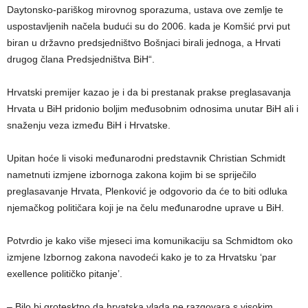
Daytonsko-pariškog mirovnog sporazuma, ustava ove zemlje te
uspostavljenih načela budući su do 2006. kada je Komšić prvi put
biran u državno predsjedništvo Bošnjaci birali jednoga, a Hrvati
drugog člana Predsjedništva BiH“.
Hrvatski premijer kazao je i da bi prestanak prakse preglasavanja
Hrvata u BiH pridonio boljim međusobnim odnosima unutar BiH ali i
snaženju veza između BiH i Hrvatske.
Upitan hoće li visoki međunarodni predstavnik Christian Schmidt
nametnuti izmjene izbornoga zakona kojim bi se spriječilo
preglasavanje Hrvata, Plenković je odgovorio da će to biti odluka
njemačkog političara koji je na čelu međunarodne uprave u BiH.
Potvrdio je kako više mjeseci ima komunikaciju sa Schmidtom oko
izmjene Izbornog zakona navodeći kako je to za Hrvatsku ‘par
exellence političko pitanje’.
– Bilo bi grotesktno da hrvatska vlada ne razgovara s visokim