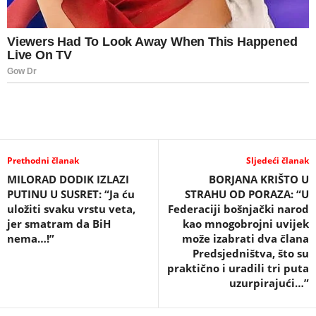
Prethodni članak
Sljedeći članak
MILORAD DODIK IZLAZI
BORJANA KRIŠTO U
PUTINU U SUSRET: “Ja ću
STRAHU OD PORAZA: “U
uložiti svaku vrstu veta,
Federaciji bošnjački narod
jer smatram da BiH
kao mnogobrojni uvijek
nema…!”
može izabrati dva člana
Predsjedništva, što su
praktično i uradili tri puta
uzurpirajući…”