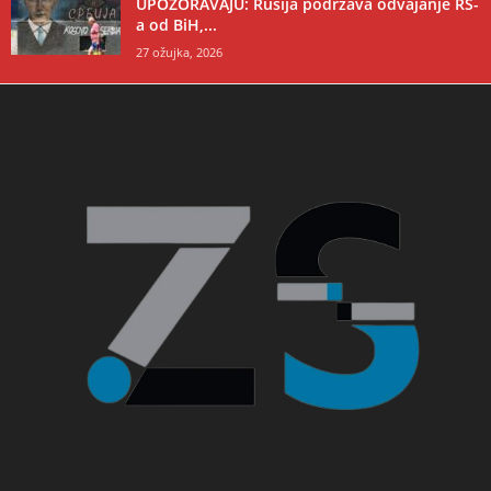
UPOZORAVAJU: Rusija podržava odvajanje RS-
a od BiH,...
27 ožujka, 2026