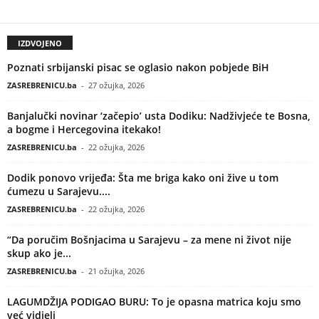
IZDVOJENO
Poznati srbijanski pisac se oglasio nakon pobjede BiH
ZASREBRENICU.ba
-
27 ožujka, 2026
Banjalučki novinar ‘začepio’ usta Dodiku: Nadživjeće te Bosna,
a bogme i Hercegovina itekako!
ZASREBRENICU.ba
-
22 ožujka, 2026
Dodik ponovo vrijeđa: Šta me briga kako oni žive u tom
ćumezu u Sarajevu....
ZASREBRENICU.ba
-
22 ožujka, 2026
“Da poručim Bošnjacima u Sarajevu – za mene ni život nije
skup ako je...
ZASREBRENICU.ba
-
21 ožujka, 2026
LAGUMDŽIJA PODIGAO BURU: To je opasna matrica koju smo
već vidjeli