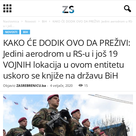
Naslovnica
Novosti
BiH
KAKO ĆE DODIK OVO DA PREŽIVI: Jedini aerodrom u RS-
u i još...
NOVOSTI
BIH
KAKO ĆE DODIK OVO DA PREŽIVI:
Jedini aerodrom u RS-u i još 19
VOJNIH lokacija u ovom entitetu
uskoro se knjiže na državu BiH
Objavio
ZASREBRENICU.ba
-
4 veljače, 2020
15