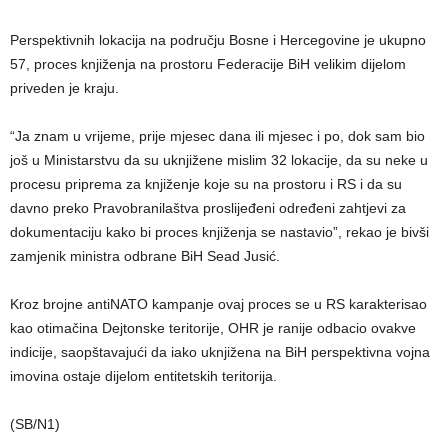
Perspektivnih lokacija na području Bosne i Hercegovine je ukupno
57, proces knjiženja na prostoru Federacije BiH velikim dijelom
priveden je kraju.
“Ja znam u vrijeme, prije mjesec dana ili mjesec i po, dok sam bio
još u Ministarstvu da su uknjižene mislim 32 lokacije, da su neke u
procesu priprema za knjiženje koje su na prostoru i RS i da su
davno preko Pravobranilaštva proslijeđeni određeni zahtjevi za
dokumentaciju kako bi proces knjiženja se nastavio”, rekao je bivši
zamjenik ministra odbrane BiH Sead Jusić.
Kroz brojne antiNATO kampanje ovaj proces se u RS karakterisao
kao otimačina Dejtonske teritorije, OHR je ranije odbacio ovakve
indicije, saopštavajući da iako uknjižena na BiH perspektivna vojna
imovina ostaje dijelom entitetskih teritorija.
(SB/N1)