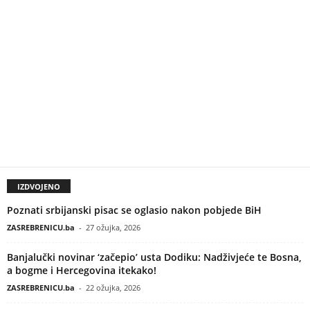
IZDVOJENO
Poznati srbijanski pisac se oglasio nakon pobjede BiH
ZASREBRENICU.ba
-
27 ožujka, 2026
Banjalučki novinar ‘začepio’ usta Dodiku: Nadživjeće te Bosna,
a bogme i Hercegovina itekako!
ZASREBRENICU.ba
-
22 ožujka, 2026