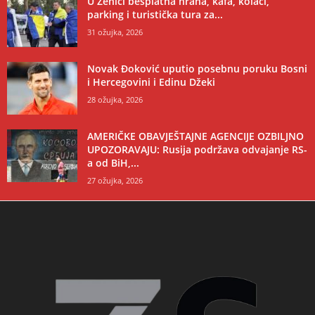
U Zenici besplatna hrana, kafa, kolači,
parking i turistička tura za...
31 ožujka, 2026
Novak Đoković uputio posebnu poruku Bosni
i Hercegovini i Edinu Džeki
28 ožujka, 2026
AMERIČKE OBAVJEŠTAJNE AGENCIJE OZBILJNO
UPOZORAVAJU: Rusija podržava odvajanje RS-
a od BiH,...
27 ožujka, 2026