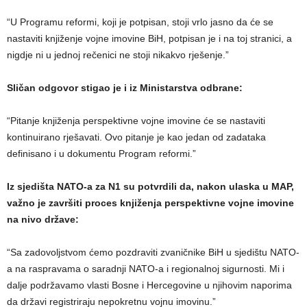
“U Programu reformi, koji je potpisan, stoji vrlo jasno da će se
nastaviti knjiženje vojne imovine BiH, potpisan je i na toj stranici, a
nigdje ni u jednoj rečenici ne stoji nikakvo rješenje.”
Sličan odgovor stigao je i iz Ministarstva odbrane:
“Pitanje knjiženja perspektivne vojne imovine će se nastaviti
kontinuirano rješavati. Ovo pitanje je kao jedan od zadataka
definisano i u dokumentu Program reformi.”
Iz sjedišta NATO-a za N1 su potvrdili da, nakon ulaska u MAP,
važno je završiti proces knjiženja perspektivne vojne imovine
na nivo države:
“Sa zadovoljstvom ćemo pozdraviti zvaničnike BiH u sjedištu NATO-
a na raspravama o saradnji NATO-a i regionalnoj sigurnosti. Mi i
dalje podržavamo vlasti Bosne i Hercegovine u njihovim naporima
da državi registriraju nepokretnu vojnu imovinu.”