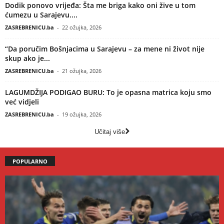
Dodik ponovo vrijeđa: Šta me briga kako oni žive u tom
ćumezu u Sarajevu....
ZASREBRENICU.ba
-
22 ožujka, 2026
“Da poručim Bošnjacima u Sarajevu – za mene ni život nije
skup ako je...
ZASREBRENICU.ba
-
21 ožujka, 2026
LAGUMDŽIJA PODIGAO BURU: To je opasna matrica koju smo
već vidjeli
ZASREBRENICU.ba
-
19 ožujka, 2026
Učitaj više
POPULARNO