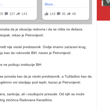
naša da je situacija redovna i da se ništa ne dešava.
tupak, rekao je Petronijević.
idt nije visoki predstavnik. Ovdje imamo začarani krug,
ju kao da rukovode BiH, naveo je Petronijević.
ne poštuju institucije BiH.
e ponaša kao da je visoki predstavnik, a Tužilaštvo kao da
gitimno oni stavljaju pod tepih, kazao je Petronijević.
ra, sankcija, ali i osuđujuće presude. Od njih se može
ratng zločinca Radovana Karadžića.