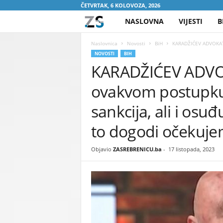
ČETVRTAK, 6 KOLOVOZA, 2026
NASLOVNA
VIJESTI
B
Z
A
Naslovnica
Novosti
BiH
KARADŽIĆEV ADVOKAT Š
NOVOSTI
BIH
KARADŽIĆEV ADVOK
S
ovakvom postupku 
R
sankcija, ali i osu
E
to dogodi očekuje
B
Objavio
ZASREBRENICU.ba
-
17 listopada, 2023
R
E
N
I