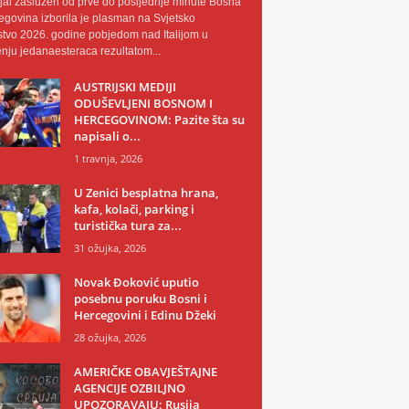
al zaslužen od prve do posljednje minute Bosna
egovina izborila je plasman na Svjetsko
tvo 2026. godine pobjedom nad Italijom u
nju jedanaesteraca rezultatom...
AUSTRIJSKI MEDIJI
ODUŠEVLJENI BOSNOM I
HERCEGOVINOM: Pazite šta su
napisali o...
1 travnja, 2026
U Zenici besplatna hrana,
kafa, kolači, parking i
turistička tura za...
31 ožujka, 2026
Novak Đoković uputio
posebnu poruku Bosni i
Hercegovini i Edinu Džeki
28 ožujka, 2026
AMERIČKE OBAVJEŠTAJNE
AGENCIJE OZBILJNO
UPOZORAVAJU: Rusija