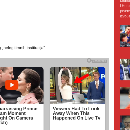
Mundij
i Herc
prvens
izvođe
nelegitimnih institucija“.