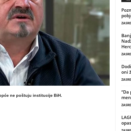
Pozn
pobj
ZASRE
Banj
Nadž
Herc
ZASRE
Dodi
oni 
ZASRE
“Da 
će ne poštuju institucije BiH.
mene
ZASRE
LAG
opas
ZASRE