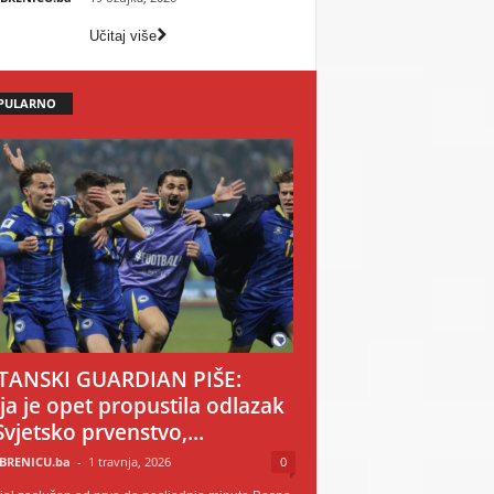
Učitaj više
PULARNO
TANSKI GUARDIAN PIŠE:
ija je opet propustila odlazak
Svjetsko prvenstvo,...
BRENICU.ba
-
1 travnja, 2026
0