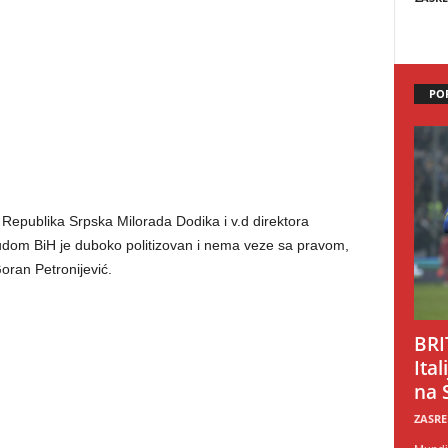
PO
 Republika Srpska Milorada Dodika i v.d direktora
udom BiH je duboko politizovan i nema veze sa pravom,
ran Petronijević.
BRI
Ital
na 
ZASRE