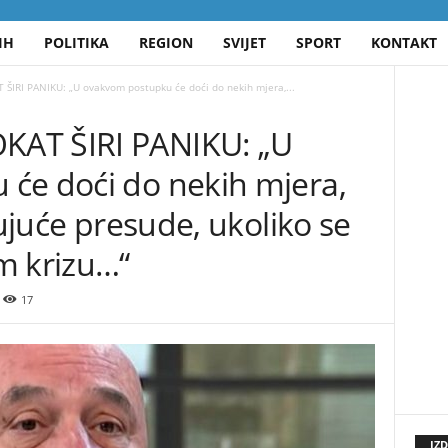
IH
POLITIKA
REGION
SVIJET
SPORT
KONTAKT
IRI PANIKU: „U ovakvom postupku će doći do nekih mjera,...
AT ŠIRI PANIKU: „U
će doći do nekih mjera,
đujuće presude, ukoliko se
m krizu…“
17
IZ