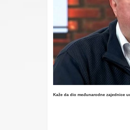
C
U
Kaže da dio međunarodne zajednice uop