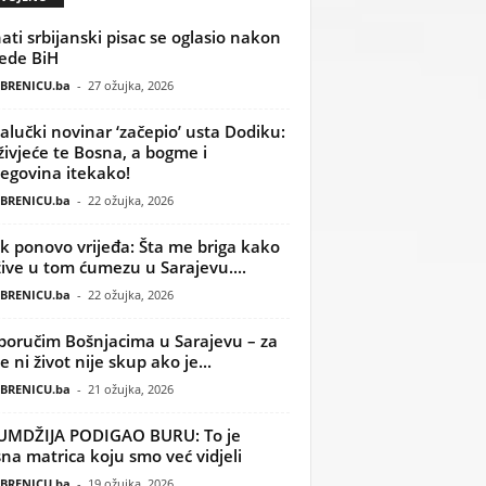
ati srbijanski pisac se oglasio nakon
ede BiH
BRENICU.ba
-
27 ožujka, 2026
alučki novinar ‘začepio’ usta Dodiku:
ivjeće te Bosna, a bogme i
egovina itekako!
BRENICU.ba
-
22 ožujka, 2026
k ponovo vrijeđa: Šta me briga kako
žive u tom ćumezu u Sarajevu....
BRENICU.ba
-
22 ožujka, 2026
poručim Bošnjacima u Sarajevu – za
 ni život nije skup ako je...
BRENICU.ba
-
21 ožujka, 2026
UMDŽIJA PODIGAO BURU: To je
na matrica koju smo već vidjeli
BRENICU.ba
-
19 ožujka, 2026