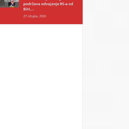
podržava odvajanje RS-a od
BiH,...
27 ožujka, 2026