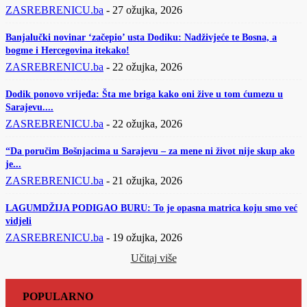
ZASREBRENICU.ba
-
27 ožujka, 2026
Banjalučki novinar ‘začepio’ usta Dodiku: Nadživjeće te Bosna, a
bogme i Hercegovina itekako!
ZASREBRENICU.ba
-
22 ožujka, 2026
Dodik ponovo vrijeđa: Šta me briga kako oni žive u tom ćumezu u
Sarajevu....
ZASREBRENICU.ba
-
22 ožujka, 2026
“Da poručim Bošnjacima u Sarajevu – za mene ni život nije skup ako
je...
ZASREBRENICU.ba
-
21 ožujka, 2026
LAGUMDŽIJA PODIGAO BURU: To je opasna matrica koju smo već
vidjeli
ZASREBRENICU.ba
-
19 ožujka, 2026
Učitaj više
POPULARNO