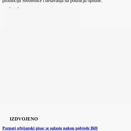
promociju Srebrenice i dešavanja na području opštine.
IZDVOJENO
Poznati srbijanski pisac se oglasio nakon pobjede BiH