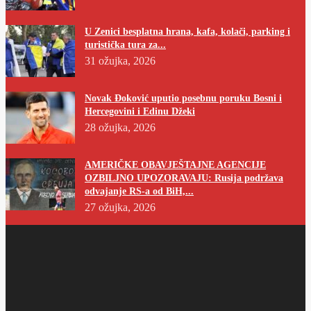
U Zenici besplatna hrana, kafa, kolači, parking i
turistička tura za...
31 ožujka, 2026
Novak Đoković uputio posebnu poruku Bosni i
Hercegovini i Edinu Džeki
28 ožujka, 2026
AMERIČKE OBAVJEŠTAJNE AGENCIJE
OZBILJNO UPOZORAVAJU: Rusija podržava
odvajanje RS-a od BiH,...
27 ožujka, 2026