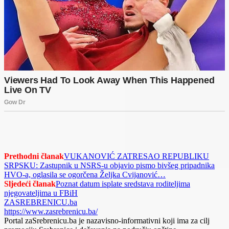
Prethodni članak
VUKANOVIĆ ZATRESAO REPUBLIKU
SRPSKU: Zastupnik u NSRS-u objavio pismo bivšeg pripadnika
HVO-a, oglasila se ogorčena Željka Cvijanović…
Sljedeći članak
Poznat datum isplate sredstava roditeljima
njegovateljima u FBiH
ZASREBRENICU.ba
https://www.zasrebrenicu.ba/
Portal zaSrebrenicu.ba je nazavisno-informativni koji ima za cilj