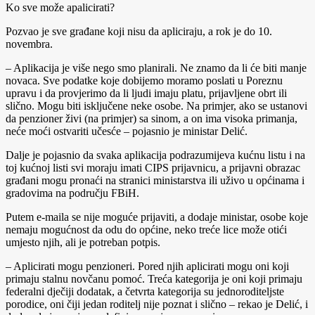
Ko sve može apalicirati?
Pozvao je sve građane koji nisu da apliciraju, a rok je do 10.
novembra.
– Aplikacija je više nego smo planirali. Ne znamo da li će biti manje
novaca. Sve podatke koje dobijemo moramo poslati u Poreznu
upravu i da provjerimo da li ljudi imaju platu, prijavljene obrt ili
slično. Mogu biti isključene neke osobe. Na primjer, ako se ustanovi
da penzioner živi (na primjer) sa sinom, a on ima visoka primanja,
neće moći ostvariti učesće – pojasnio je ministar Delić.
Dalje je pojasnio da svaka aplikacija podrazumijeva kućnu listu i na
toj kućnoj listi svi moraju imati CIPS prijavnicu, a prijavni obrazac
građani mogu pronaći na stranici ministarstva ili uživo u općinama i
gradovima na području FBiH.
Putem e-maila se nije moguće prijaviti, a dodaje ministar, osobe koje
nemaju mogućnost da odu do općine, neko treće lice može otići
umjesto njih, ali je potreban potpis.
– Aplicirati mogu penzioneri. Pored njih aplicirati mogu oni koji
primaju stalnu novčanu pomoć. Treća kategorija je oni koji primaju
federalni dječiji dodatak, a četvrta kategorija su jednoroditeljste
porodice, oni čiji jedan roditelj nije poznat i slično – rekao je Delić, i