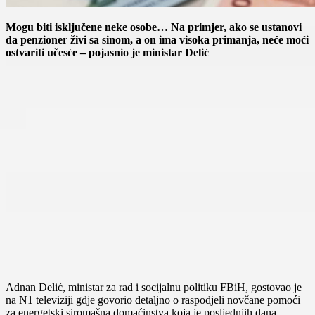
Mogu biti isključene neke osobe… Na primjer, ako se ustanovi
da penzioner živi sa sinom, a on ima visoka primanja, neće moći
ostvariti učesće – pojasnio je ministar Delić
Adnan Delić, ministar za rad i socijalnu politiku FBiH, gostovao je
na N1 televiziji gdje govorio detaljno o raspodjeli novčane pomoći
za energetski siromašna domaćinstva koja je posljednjih dana