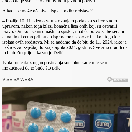
dodao da je sve jasno definisano u javnom pozivu.
A kada se može očekivati isplata ovih sredstava?
– Poslije 10. 11. idemo sa uparivanjem podataka sa Poreznom
upravom, nakon toga izlazi konačna lista onih koji su ostvarili
pravo. Oni koji se nisu našli na spisku, imat će pravo žalbe sedam
dana. Imat ćemo priliku da ispravimo spiskove i nakon toga ide
isplata ovih sredstava. Mi se nadamo da će biti do 1.1.2024, iako je
naš rok za izvještaj do kraja aprila 2024. godine. Sve smo uradili da
to bude što prije – kazao je Delić.
Istaknuo je da zbog nepostojanja socijalne karte nije se u
mogućnosti da to bude što prije.