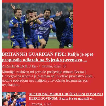
BRITANSKI GUARDIAN PIŠE: Italija je opet
propustila odlazak na Svjetsko prvenstvo,...
ZASREBRENICU.ba
-
1 travnja, 2026
0
Mundijal zaslužen od prve do posljednje minute Bosna i
Hercegovina izborila je plasman na Svjetsko prvenstvo 2026.
godine pobjedom nad Italijom u izvođenju jedanaesteraca
rezultatom...
AUSTRIJSKI MEDIJI ODUŠEVLJENI BOSNOM I
HERCEGOVINOM: Pazite šta su napisali o...
1 travnja, 2026