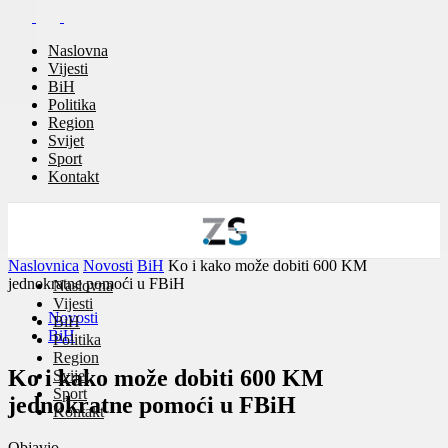
Naslovna
Vijesti
BiH
Politika
Region
Svijet
Sport
Kontakt
Naslovnica
Novosti
BiH
Ko i kako može dobiti 600 KM
jednokratne pomoći u FBiH
Naslovna
Vijesti
Novosti
BiH
BiH
Politika
Region
Ko i kako može dobiti 600 KM
Svijet
Sport
jednokratne pomoći u FBiH
Kontakt
Objavio