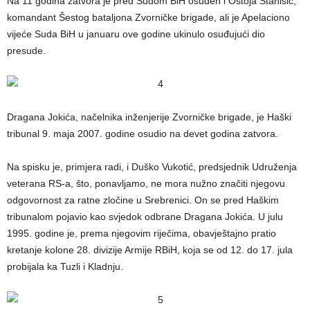
Na 11 godina zatvora je pred Sudom BiH osuđen i Ostoja Stanišić,
komandant Šestog bataljona Zvorničke brigade, ali je Apelaciono
vijeće Suda BiH u januaru ove godine ukinulo osuđujući dio
presude.
Dragana Jokića, načelnika inženjerije Zvorničke brigade, je Haški
tribunal 9. maja 2007. godine osudio na devet godina zatvora.
Na spisku je, primjera radi, i Duško Vukotić, predsjednik Udruženja
veterana RS-a, što, ponavljamo, ne mora nužno značiti njegovu
odgovornost za ratne zločine u Srebrenici. On se pred Haškim
tribunalom pojavio kao svjedok odbrane Dragana Jokića. U julu
1995. godine je, prema njegovim riječima, obavještajno pratio
kretanje kolone 28. divizije Armije RBiH, koja se od 12. do 17. jula
probijala ka Tuzli i Kladnju.