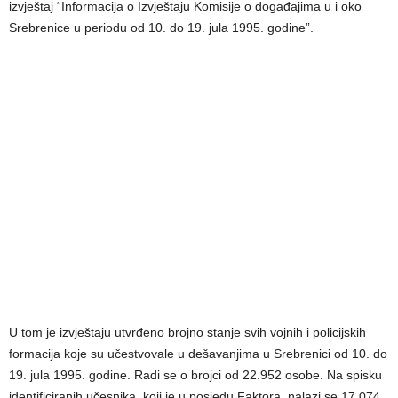
izvještaj “Informacija o Izvještaju Komisije o događajima u i oko
Srebrenice u periodu od 10. do 19. jula 1995. godine”.
U tom je izvještaju utvrđeno brojno stanje svih vojnih i policijskih
formacija koje su učestvovale u dešavanjima u Srebrenici od 10. do
19. jula 1995. godine. Radi se o brojci od 22.952 osobe. Na spisku
identificiranih učesnika, koji je u posjedu Faktora, nalazi se 17.074