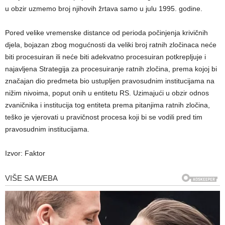
u obzir uzmemo broj njihovih žrtava samo u julu 1995. godine.
Pored velike vremenske distance od perioda počinjenja krivičnih
djela, bojazan zbog mogućnosti da veliki broj ratnih zločinaca neće
biti procesuiran ili neće biti adekvatno procesuiran potkrepljuje i
najavljena Strategija za procesuiranje ratnih zločina, prema kojoj bi
značajan dio predmeta bio ustupljen pravosudnim institucijama na
nižim nivoima, poput onih u entitetu RS. Uzimajući u obzir odnos
zvaničnika i institucija tog entiteta prema pitanjima ratnih zločina,
teško je vjerovati u pravičnost procesa koji bi se vodili pred tim
pravosudnim institucijama.
Izvor: Faktor