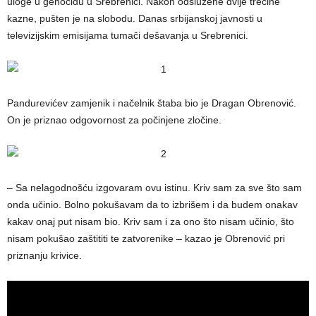
uloge u genocidu u Srebrenici. Nakon odslužene dvije trećine
kazne, pušten je na slobodu. Danas srbijanskoj javnosti u
televizijskim emisijama tumači dešavanja u Srebrenici.
Pandurevićev zamjenik i načelnik štaba bio je Dragan Obrenović.
On je priznao odgovornost za počinjene zločine.
– Sa nelagodnošću izgovaram ovu istinu. Kriv sam za sve što sam
onda učinio. Bolno pokušavam da to izbrišem i da budem onakav
kakav onaj put nisam bio. Kriv sam i za ono što nisam učinio, što
nisam pokušao zaštititi te zatvorenike – kazao je Obrenović pri
priznanju krivice.