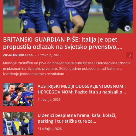
BRITANSKI GUARDIAN PIŠE: Italija je opet
propustila odlazak na Svjetsko prvenstvo,...
ZASREBRENICU.ba
-
1 travnja, 2026
0
Mundijal zaslužen od prve do posljednje minute Bosna i Hercegovina izborila
je plasman na Svjetsko prvenstvo 2026. godine pobjedom nad Italijom u
izvođenju jedanaesteraca rezultatom...
AUSTRIJSKI MEDIJI ODUŠEVLJENI BOSNOM I
HERCEGOVINOM: Pazite šta su napisali o...
1 travnja, 2026
U Zenici besplatna hrana, kafa, kolači,
parking i turistička tura za...
31 ožujka, 2026