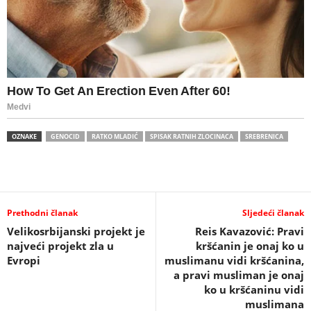
OZNAKE
GENOCID
RATKO MLADIĆ
SPISAK RATNIH ZLOCINACA
SREBRENICA
Prethodni članak
Sljedeći članak
Velikosrbijanski projekt je
Reis Kavazović: Pravi
najveći projekt zla u
kršćanin je onaj ko u
Evropi
muslimanu vidi kršćanina,
a pravi musliman je onaj
ko u kršćaninu vidi
muslimana