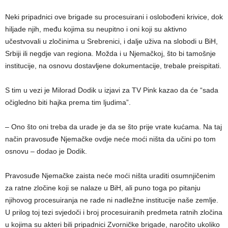
Neki pripadnici ove brigade su procesuirani i oslobođeni krivice, dok
hiljade njih, među kojima su neupitno i oni koji su aktivno
učestvovali u zločinima u Srebrenici, i dalje uživa na slobodi u BiH,
Srbiji ili negdje van regiona. Možda i u Njemačkoj, što bi tamošnje
institucije, na osnovu dostavljene dokumentacije, trebale preispitati.
S tim u vezi je Milorad Dodik u izjavi za TV Pink kazao da će “sada
očigledno biti hajka prema tim ljudima”.
– Ono što oni treba da urade je da se što prije vrate kućama. Na taj
način pravosuđe Njemačke ovdje neće moći ništa da učini po tom
osnovu – dodao je Dodik.
Pravosuđe Njemačke zaista neće moći ništa uraditi osumnjičenim
za ratne zločine koji se nalaze u BiH, ali puno toga po pitanju
njihovog procesuiranja ne rade ni nadležne institucije naše zemlje.
U prilog toj tezi svjedoči i broj procesuiranih predmeta ratnih zločina
u kojima su akteri bili pripadnici Zvorničke brigade, naročito ukoliko