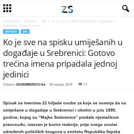
Naslovnica
Novosti
BiH
Ko je sve na spisku umiješanih u događaje u
Srebrenici: Gotovo trećina...
NOVOSTI
BIH
Ko je sve na spisku umiješanih u
događaje u Srebrenici: Gotovo
trećina imena pripadala jednoj
jedinici
Objavio
ZASREBRENICU.ba
-
30 srpnja, 2018
21
Spisak sa imenima 22 hiljade osobe za koje se sumnja da su
umiješane u događaje u Srebrenici i okolini u julu 1995.
godine, kojeg su “Majke Srebrenice” predale njemačkom
pravosuđu, izazvao je burne reakcije, prije svega unutar
određenih političkih krugova u entitetu Republika Srpska