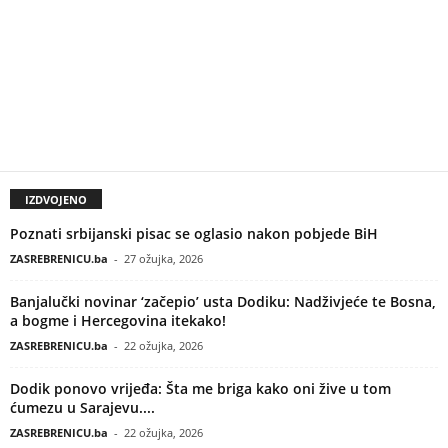
IZDVOJENO
Poznati srbijanski pisac se oglasio nakon pobjede BiH
ZASREBRENICU.ba
-
27 ožujka, 2026
Banjalučki novinar ‘začepio’ usta Dodiku: Nadživjeće te Bosna,
a bogme i Hercegovina itekako!
ZASREBRENICU.ba
-
22 ožujka, 2026
Dodik ponovo vrijeđa: Šta me briga kako oni žive u tom
ćumezu u Sarajevu....
ZASREBRENICU.ba
-
22 ožujka, 2026