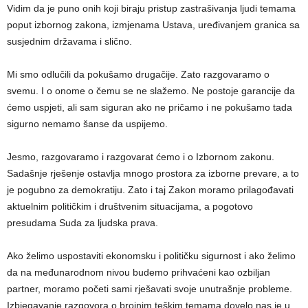
Vidim da je puno onih koji biraju pristup zastrašivanja ljudi temama
poput izbornog zakona, izmjenama Ustava, uređivanjem granica sa
susjednim državama i slično.
Mi smo odlučili da pokušamo drugačije. Zato razgovaramo o
svemu. I o onome o čemu se ne slažemo. Ne postoje garancije da
ćemo uspjeti, ali sam siguran ako ne pričamo i ne pokušamo tada
sigurno nemamo šanse da uspijemo.
Jesmo, razgovaramo i razgovarat ćemo i o Izbornom zakonu.
Sadašnje rješenje ostavlja mnogo prostora za izborne prevare, a to
je pogubno za demokratiju. Zato i taj Zakon moramo prilagođavati
aktuelnim političkim i društvenim situacijama, a pogotovo
presudama Suda za ljudska prava.
Ako želimo uspostaviti ekonomsku i političku sigurnost i ako želimo
da na međunarodnom nivou budemo prihvaćeni kao ozbiljan
partner, moramo početi sami rješavati svoje unutrašnje probleme.
Izbjegavanje razgovora o brojnim teškim temama dovelo nas je u