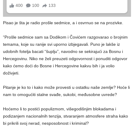
Pisao je šta je radio prošle sedmice, a i osvrnuo se na prozivke.
“Prošle sedmice sam sa Dodikom i Čovićem razgovarao o brojnim
temama, koje su ranije svi uporno izbjegavali. Puno je lakše iz
udobnih fotelja bacati “šuplju”, navodno se sekirajući za Bosnu i
Hercegovinu. Niko ne želi preuzeti odgovornost i ponuditi odgovor
kako ćemo doći do Bosne i Hercegovine kakvu bih i ja volio
doživjeti.
Pitanje je ko to i kako može provesti u ostatku naše zemlje? Hoće li
nam to omogućiti stalne svađe, sukobi, međusobne uvrede?
Hoćemo li to postići populizmom, višegodišnjim blokadama i
podizanjem nacionalnih tenzija, stvaranjem atmosfere straha kako
bi prikrili svoj nerad, nesposobnost i kriminal?