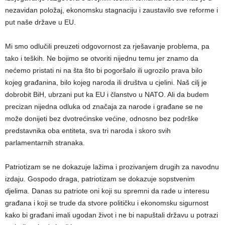
nezavidan položaj, ekonomsku stagnaciju i zaustavilo sve reforme i
put naše države u EU.
Mi smo odlučili preuzeti odgovornost za rješavanje problema, pa
tako i teških. Ne bojimo se otvoriti nijednu temu jer znamo da
nećemo pristati ni na šta što bi pogoršalo ili ugrozilo prava bilo
kojeg građanina, bilo kojeg naroda ili društva u cjelini. Naš cilj je
dobrobit BiH, ubrzani put ka EU i članstvo u NATO. Ali da budem
precizan nijedna odluka od značaja za narode i građane se ne
može donijeti bez dvotrećinske većine, odnosno bez podrške
predstavnika oba entiteta, sva tri naroda i skoro svih
parlamentarnih stranaka.
Patriotizam se ne dokazuje lažima i prozivanjem drugih za navodnu
izdaju. Gospodo draga, patriotizam se dokazuje sopstvenim
djelima. Danas su patriote oni koji su spremni da rade u interesu
građana i koji se trude da stvore političku i ekonomsku sigurnost
kako bi građani imali ugodan život i ne bi napuštali državu u potrazi