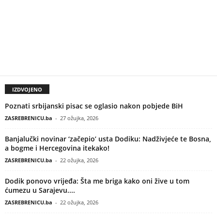
IZDVOJENO
Poznati srbijanski pisac se oglasio nakon pobjede BiH
ZASREBRENICU.ba
-
27 ožujka, 2026
Banjalučki novinar ‘začepio’ usta Dodiku: Nadživjeće te Bosna,
a bogme i Hercegovina itekako!
ZASREBRENICU.ba
-
22 ožujka, 2026
Dodik ponovo vrijeđa: Šta me briga kako oni žive u tom
ćumezu u Sarajevu....
ZASREBRENICU.ba
-
22 ožujka, 2026