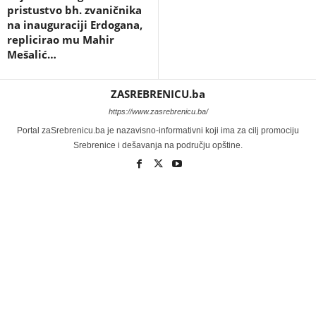
pristustvo bh. zvaničnika
na inauguraciji Erdogana,
replicirao mu Mahir
Mešalić…
ZASREBRENICU.ba
https://www.zasrebrenicu.ba/
Portal zaSrebrenicu.ba je nazavisno-informativni koji ima za cilj promociju
Srebrenice i dešavanja na području opštine.