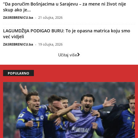
“Da poručim Bošnjacima u Sarajevu – za mene ni život nije
skup ako je...
ZASREBRENICU.ba
-
21 ožujka, 2026
LAGUMDŽIJA PODIGAO BURU: To je opasna matrica koju smo
već vidjeli
ZASREBRENICU.ba
-
19 ožujka, 2026
Učitaj više
POPULARNO