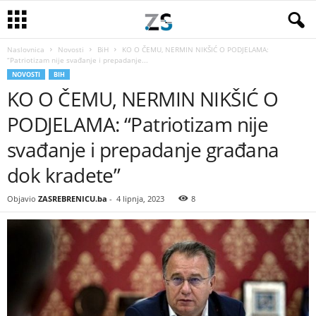
Naslovnica
Novosti
BiH
KO O ČEMU, NERMIN NIKŠIĆ O PODJELAMA:
“Patriotizam nije svađanje i prepadanje...
NOVOSTI
BIH
KO O ČEMU, NERMIN NIKŠIĆ O
PODJELAMA: “Patriotizam nije
svađanje i prepadanje građana
dok kradete”
Objavio
ZASREBRENICU.ba
-
4 lipnja, 2023
8