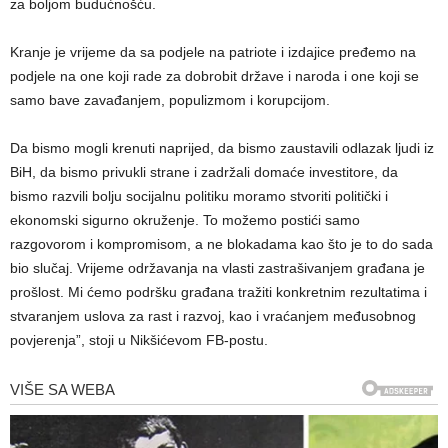
za boljom budućnošću.
Kranje je vrijeme da sa podjele na patriote i izdajice pređemo na
podjele na one koji rade za dobrobit države i naroda i one koji se
samo bave zavađanjem, populizmom i korupcijom.
Da bismo mogli krenuti naprijed, da bismo zaustavili odlazak ljudi iz
BiH, da bismo privukli strane i zadržali domaće investitore, da
bismo razvili bolju socijalnu politiku moramo stvoriti politički i
ekonomski sigurno okruženje. To možemo postići samo
razgovorom i kompromisom, a ne blokadama kao što je to do sada
bio slučaj. Vrijeme održavanja na vlasti zastrašivanjem građana je
prošlost. Mi ćemo podršku građana tražiti konkretnim rezultatima i
stvaranjem uslova za rast i razvoj, kao i vraćanjem međusobnog
povjerenja”, stoji u Nikšićevom FB-postu.