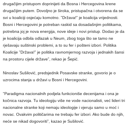
drugačijim pristupom doprinijeti da Bosna i Hercegovina krene
drugačijim putem. Dovoljno je široka, pristupačna i otvorena da se
svi u koaliciji osjećaju komotno. ”Država!” je koalicija vrijednosti.
Bosni i Hercegovini je potreban raskid sa dosadašnjim politikama,
potrebna joj je nova energija, nove ideje i novi pristup. Dodao je da
je koalicija odbila odlazak u Neum, zbog toga što se tamo ne
rješavaju suštinski problemi, a to su fer i pošteni izbori. Politika
Koalicije ”Država!” je politika ravnomjernog razvoja i jednakih šansi
na prostoru cijele države”, rekao je Šepić.
Ninoslav Sušilović, predsjednik Posavske stranke, govorio je o
uzrocima stanja u državi u Bosni i Hercegovini.
“Paradigma nacionalnih podjela funkcioniše decenijama i ona je
kočnica razvoja. Tu ideologiju više ne vode nacionalisti, već lideri tri
nacionalne stranke koji nemaju ideologije i vjeruju samo u moć i
novac. Ovakvim političarima ne trebaju fer izbori. Ako bude do njih,
neće se nikad dogovoriti”, kazao je Sušilović.