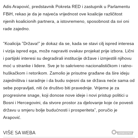
Adis Arapović, predstavnik Pokreta RED i zastupnik u Parlamentu
FBiH, rekao je da je najveća vrijednost ove koalicije različitost
njenih koalicionih partnera, a istovremeno, sposobnost da svi oni
rade zajedno.
“Koalicija ”Država!” je dokaz da se, kada se stavi cilj ispred interesa
i vizija ispred ega, može napraviti ovakav projekat prije izbora. Lični
i partijski interesi su degradirali institucije države i izmjestili njihovu
moć u stranke i lidere. Sve je to sakriveno nacionalističkom i ratno-
huškačkom i retorikom. Zamolio je prisutne građane da šire ideju
zajedništva i saradnje i da budu svjesni da se država neće sama od
sebe popravljati, niti će društvo biti pravednije. Vrijeme je za
progresivne snage, koji donose nove ideje i novi pristup politici u
Bosni i Hercegovini, da stvore prostor za djelovanje koje će povesti
državu u smjeru bolje budućnosti i prosperiteta”, poručio je
Arapović.