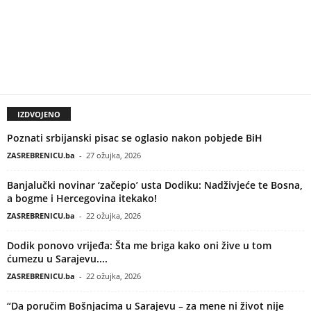
IZDVOJENO
Poznati srbijanski pisac se oglasio nakon pobjede BiH
ZASREBRENICU.ba
-
27 ožujka, 2026
Banjalučki novinar ‘začepio’ usta Dodiku: Nadživjeće te Bosna,
a bogme i Hercegovina itekako!
ZASREBRENICU.ba
-
22 ožujka, 2026
Dodik ponovo vrijeđa: Šta me briga kako oni žive u tom
ćumezu u Sarajevu....
ZASREBRENICU.ba
-
22 ožujka, 2026
“Da poručim Bošnjacima u Sarajevu – za mene ni život nije