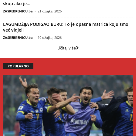
skup ako je...
ZASREBRENICU.ba
-
21 ožujka, 2026
LAGUMDŽIJA PODIGAO BURU: To je opasna matrica koju smo
već vidjeli
ZASREBRENICU.ba
-
19 ožujka, 2026
Učitaj više
POPULARNO