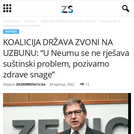
Naslovnica
Novosti
KOALICIJA DRŽAVA ZVONI NA UZBUNU: “U Neumu se ne
rješava suštinski problem,...
NOVOSTI
KOALICIJA DRŽAVA ZVONI NA
UZBUNU: “U Neumu se ne rješava
suštinski problem, pozivamo
zdrave snage”
Objavio
ZASREBRENICU.ba
-
29 siječnja, 2022
12