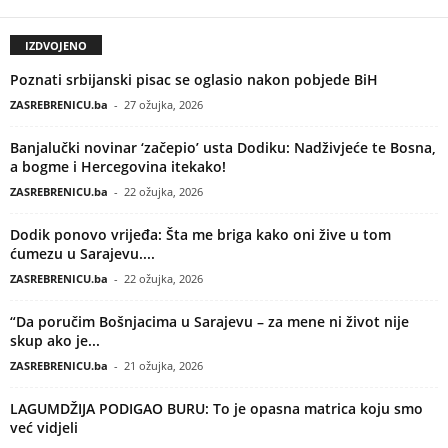
IZDVOJENO
Poznati srbijanski pisac se oglasio nakon pobjede BiH
ZASREBRENICU.ba
-
27 ožujka, 2026
Banjalučki novinar ‘začepio’ usta Dodiku: Nadživjeće te Bosna,
a bogme i Hercegovina itekako!
ZASREBRENICU.ba
-
22 ožujka, 2026
Dodik ponovo vrijeđa: Šta me briga kako oni žive u tom
ćumezu u Sarajevu....
ZASREBRENICU.ba
-
22 ožujka, 2026
“Da poručim Bošnjacima u Sarajevu – za mene ni život nije
skup ako je...
ZASREBRENICU.ba
-
21 ožujka, 2026
LAGUMDŽIJA PODIGAO BURU: To je opasna matrica koju smo
već vidjeli