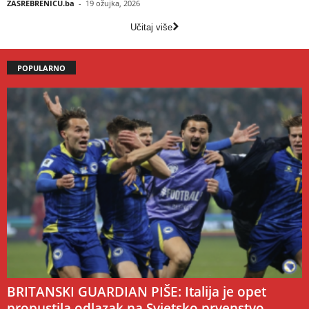
ZASREBRENICU.ba
-
19 ožujka, 2026
Učitaj više
POPULARNO
BRITANSKI GUARDIAN PIŠE: Italija je opet
propustila odlazak na Svjetsko prvenstvo,...