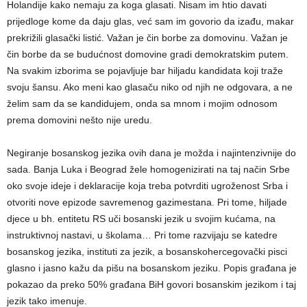
Holandije kako nemaju za koga glasati. Nisam im htio davati
prijedloge kome da daju glas, već sam im govorio da izađu, makar
prekrižili glasački listić. Važan je čin borbe za domovinu. Važan je
čin borbe da se budućnost domovine gradi demokratskim putem.
Na svakim izborima se pojavljuje bar hiljadu kandidata koji traže
svoju šansu. Ako meni kao glasaču niko od njih ne odgovara, a ne
želim sam da se kandidujem, onda sa mnom i mojim odnosom
prema domovini nešto nije uredu.
Negiranje bosanskog jezika ovih dana je možda i najintenzivnije do
sada. Banja Luka i Beograd žele homogenizirati na taj način Srbe
oko svoje ideje i deklaracije koja treba potvrditi ugroženost Srba i
otvoriti nove epizode savremenog gazimestana. Pri tome, hiljade
djece u bh. entitetu RS uči bosanski jezik u svojim kućama, na
instruktivnoj nastavi, u školama… Pri tome razvijaju se katedre
bosanskog jezika, instituti za jezik, a bosanskohercegovački pisci
glasno i jasno kažu da pišu na bosanskom jeziku. Popis građana je
pokazao da preko 50% građana BiH govori bosanskim jezikom i taj
jezik tako imenuje.