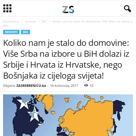
Naslovnica
Novosti
BiH
Koliko nam je stalo do domovine: Više Srba na izbore u
BiH...
NOVOSTI
BIH
Koliko nam je stalo do domovine:
Više Srba na izbore u BiH dolazi iz
Srbije i Hrvata iz Hrvatske, nego
Bošnjaka iz cijeloga svijeta!
Objavio
ZASREBRENICU.ba
-
16 kolovoza, 2017
10