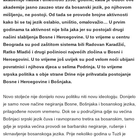
akademije jasno zauzeo stav da bosanski jezik, po njihovom
mišljenju, ne postoji. Od tada se provode brojne aktivnosti
kako bi se taj jezik oslabio, uništio, omalovažio… U prvim
godinama ta aktivnost nije bila jaka jer su postojali drugi
načini slabljenja Bosne i Hercegovine. U to vrijeme u centru
Beograda su pod zaštitom sistema bili Radovan Karadžić,
Ratko Mladić i drugi počinioci najvećih zločina u Bosni i
Hercegovini. U to vrijeme još uvijek su pod velom noći ubijani
povratnici i njihova djeca u selima Podrinja. U to vrijeme
srpska politika s obje strane Drine nije prihvatala postojanje
Bosne i Hercegovine i Bošnjaka.
Novo stoljeće nije donijelo novu politiku niti novu ideologiju. Donijelo
je samo nove načine negiranja Bosne, Bošnjaka i bosanskog jezika,
prilagođene novom vremenu. Dok se u područjima gdje su većina
Bošnjaci srpski jezik čuva i ravnopravno tretira sa bosanskim, tamo
gdje je srpska većina provodi se barbarsko negiranje, rušenje i
skrnavljenje bosanskoga jezika. Prije nekoliko godina u Tuzli je