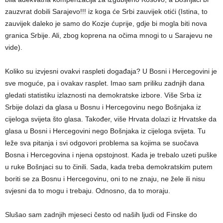
zauzvrat dobili Sarajevo!!! iz koga će Srbi zauvijek otići (Istina, to
zauvijek daleko je samo do Kozje ćuprije, gdje bi mogla biti nova
granica Srbije. Ali, zbog koprena na očima mnogi to u Sarajevu ne
vide).
Koliko su izvjesni ovakvi raspleti događaja? U Bosni i Hercegovini je
sve moguće, pa i ovakav rasplet. Imao sam priliku zadnjih dana
gledati statistiku izlaznosti na demokratske izbore. Više Srba iz
Srbije dolazi da glasa u Bosnu i Hercegovinu nego Bošnjaka iz
cijeloga svijeta što glasa. Također, više Hrvata dolazi iz Hrvatske da
glasa u Bosni i Hercegovini nego Bošnjaka iz cijeloga svijeta. Tu
leže sva pitanja i svi odgovori problema sa kojima se suočava
Bosna i Hercegovina i njena opstojnost. Kada je trebalo uzeti puške
u ruke Bošnjaci su to činili. Sada, kada treba demokratskim putem
boriti se za Bosnu i Hercegovinu, oni to ne znaju, ne žele ili nisu
svjesni da to mogu i trebaju. Odnosno, da to moraju.
Slušao sam zadnjih mjeseci često od naših ljudi od Finske do