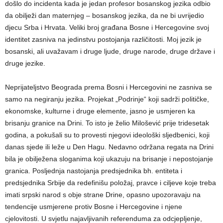
došlo do incidenta kada je jedan profesor bosanskog jezika odbio
da obilježi dan maternjeg – bosanskog jezika, da ne bi uvrijedio
djecu Srba i Hrvata. Veliki broj građana Bosne i Hercegovine svoj
identitet zasniva na jedinstvu postojanja različitosti. Moj jezik je
bosanski, ali uvažavam i druge ljude, druge narode, druge države i
druge jezike.
Neprijateljstvo Beograda prema Bosni i Hercegovini ne zasniva se
samo na negiranju jezika. Projekat „Podrinje“ koji sadrži političke,
ekonomske, kulturne i druge elemente, jasno je usmjeren ka
brisanju granice na Drini. To isto je želio Milošević prije tridesetak
godina, a pokušali su to provesti njegovi ideološki sljedbenici, koji
danas sjede ili leže u Den Hagu. Nedavno održana regata na Drini
bila je obilježena sloganima koji ukazuju na brisanje i nepostojanje
granica. Posljednja nastojanja predsjednika bh. entiteta i
predsjednika Srbije da redefinišu položaj, pravce i ciljeve koje treba
imati srpski narod s obje strane Drine, opasno upozoravaju na
tendencije usmjerene protiv Bosne i Hercegovine i njene
cjelovitosti. U svjetlu najavljivanih referenduma za odcjepljenje,