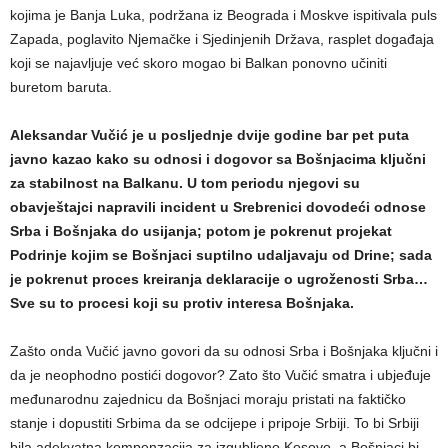
kojima je Banja Luka, podržana iz Beograda i Moskve ispitivala puls
Zapada, poglavito Njemačke i Sjedinjenih Država, rasplet događaja
koji se najavljuje već skoro mogao bi Balkan ponovno učiniti
buretom baruta.
Aleksandar Vučić je u posljednje dvije godine bar pet puta
javno kazao kako su odnosi i dogovor sa Bošnjacima ključni
za stabilnost na Balkanu. U tom periodu njegovi su
obavještajci napravili incident u Srebrenici dovodeći odnose
Srba i Bošnjaka do usijanja; potom je pokrenut projekat
Podrinje kojim se Bošnjaci suptilno udaljavaju od Drine; sada
je pokrenut proces kreiranja deklaracije o ugroženosti Srba…
Sve su to procesi koji su protiv interesa Bošnjaka.
Zašto onda Vučić javno govori da su odnosi Srba i Bošnjaka ključni i
da je neophodno postići dogovor? Zato što Vučić smatra i ubjeđuje
međunarodnu zajednicu da Bošnjaci moraju pristati na faktičko
stanje i dopustiti Srbima da se odcijepe i pripoje Srbiji. To bi Srbiji
bila adekvatna kompenzacija za izgubljeno Kosovo, a Bošnjaci bi