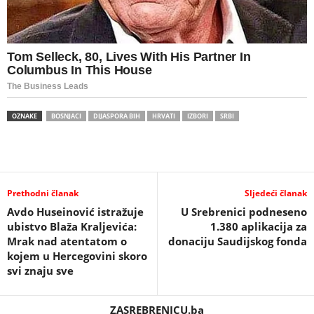
OZNAKE
BOSNJACI
DIJASPORA BIH
HRVATI
IZBORI
SRBI
Prethodni članak
Sljedeći članak
Avdo Huseinović istražuje
U Srebrenici podneseno
ubistvo Blaža Kraljevića:
1.380 aplikacija za
Mrak nad atentatom o
donaciju Saudijskog fonda
kojem u Hercegovini skoro
svi znaju sve
ZASREBRENICU.ba