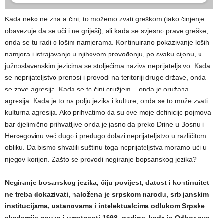
Kada neko ne zna a čini, to možemo zvati greškom (iako činjenje
obavezuje da se uči i ne griješi), ali kada se svjesno prave greške,
onda se tu radi o lošim namjerama. Kontinuirano pokazivanje loših
namjera i istrajavanje u njihovom provođenju, po svaku cijenu, u
južnoslavenskim jezicima se stoljećima naziva neprijateljstvo. Kada
se neprijateljstvo prenosi i provodi na teritoriji druge države, onda
se zove agresija. Kada se to čini oružjem – onda je oružana
agresija. Kada je to na polju jezika i kulture, onda se to može zvati
kulturna agresija. Ako prihvatimo da su ove moje definicije pojmova
bar djelimično prihvatljive onda je jasno da preko Drine u Bosnu i
Hercegovinu već dugo i predugo dolazi neprijateljstvo u različitom
obliku. Da bismo shvatili suštinu toga neprijateljstva moramo ući u
njegov korijen. Zašto se provodi negiranje bopsanskog jezika?
Negiranje bosanskog jezika, čiju povijest, datost i kontinuitet
ne treba dokazivati, naložena je srpskom narodu, srbijanskim
institucijama, ustanovama i intelektualcima odlukom Srpske
akademije nauka i umetnosti 1998. godine, kada je Odbor ove