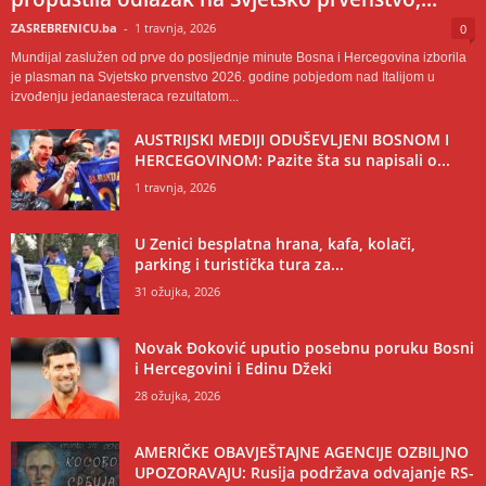
ZASREBRENICU.ba
-
1 travnja, 2026
0
Mundijal zaslužen od prve do posljednje minute Bosna i Hercegovina izborila
je plasman na Svjetsko prvenstvo 2026. godine pobjedom nad Italijom u
izvođenju jedanaesteraca rezultatom...
AUSTRIJSKI MEDIJI ODUŠEVLJENI BOSNOM I
HERCEGOVINOM: Pazite šta su napisali o...
1 travnja, 2026
U Zenici besplatna hrana, kafa, kolači,
parking i turistička tura za...
31 ožujka, 2026
Novak Đoković uputio posebnu poruku Bosni
i Hercegovini i Edinu Džeki
28 ožujka, 2026
AMERIČKE OBAVJEŠTAJNE AGENCIJE OZBILJNO
UPOZORAVAJU: Rusija podržava odvajanje RS-