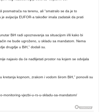
i posmatrača na terenu, ali “smatralo se da je to
a je avijacija EUFOR-a također imala zadatak da prati
unutar BiH radi upoznavanja sa situacijom i/ili kako bi
i način ne bude ugroženo, u skladu sa mandatom. Nema
egdje drugdje u BiH,” dodali su.
ije najavio da će nadlijetati prostor na kojem se odvijala
kretanja kopnom, zrakom i vodom širom BiH,” ponovili su
-smo-monitoring-vjezbi-u-rs-u-skladu-sa-mandatom/