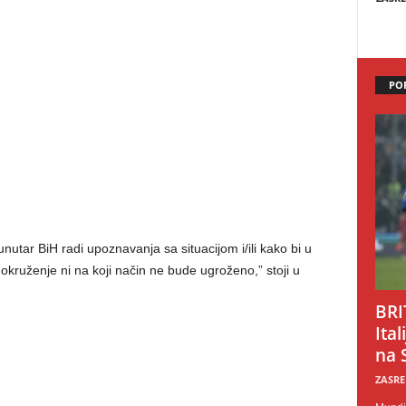
PO
unutar BiH radi upoznavanja sa situacijom i/ili kako bi u
kruženje ni na koji način ne bude ugroženo,” stoji u
BRI
Ital
na 
ZASRE