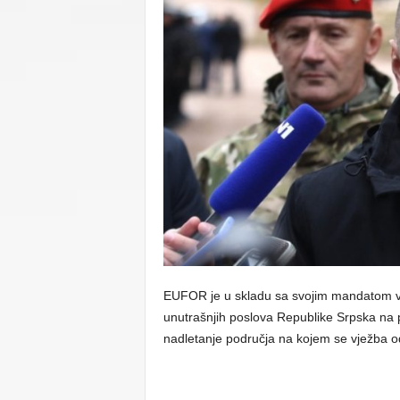
C
U
EUFOR je u skladu sa svojim mandatom vrš
unutrašnjih poslova Republike Srpska na p
nadletanje područja na kojem se vježba od