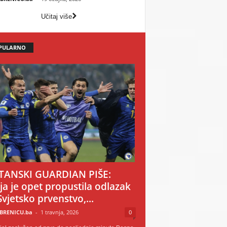
Učitaj više
PULARNO
TANSKI GUARDIAN PIŠE:
ija je opet propustila odlazak
Svjetsko prvenstvo,...
BRENICU.ba
-
1 travnja, 2026
0