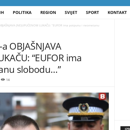
IH
POLITIKA
REGION
SVIJET
SPORT
KONTAKT
JAŠNJAVA (NE)UPUĆENOM LUKAČU: “EUFOR ima potpunu i neometanu
a OBJAŠNJAVA
KAČU: “EUFOR ima
anu slobodu…”
14
IZ