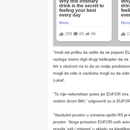
“Imali ste priliku da vidite da se pojavio E
razloga nismo digli drugi helikopter da ne 
tim s obzirom na to da su ovdje predstavn
mogli da vide iz vazduha mogli su da vide
Lukač.
“To nije nekorektan potez jer EUFOR ima
vodom širom BiH,” odgovorili su iz EUFOR
“Vazdušni prostor u zonama vježbi RS je ka
prostor. Stoga prisustvo EUFOR-ovih aviona 
pravila ‘vidi i izbjegni’ u skladu sa klasifi