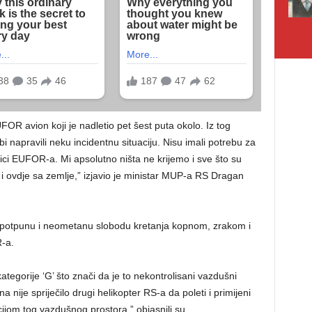
UFOR avion koji je nadletio pet šest puta okolo. Iz tog
bi napravili neku incidentnu situaciju. Nisu imali potrebu za
ici EUFOR-a. Mi apsolutno ništa ne krijemo i sve što su
 i ovdje sa zemlje,” izjavio je ministar MUP-a RS Dragan
 potpunu i neometanu slobodu kretanja kopnom, zrakom i
-a.
tegorije ‘G’ što znači da je to nekontrolisani vazdušni
nije spriječilo drugi helikopter RS-a da poleti i primijeni
kacijom tog vazdušnog prostora,” objasnili su.