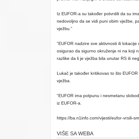
Iz EUFOR-a su također potvrdili da su imal
nedovoljno da se vidi puni obim vježbe, p
vježbu.”
“EUFOR nadzire sve aktivnosti ili lokacije 
osigurao da sigurno okruženje ni na koj
razlike da li je vježba bila unutar RS ili n
Lukač je također kritikovao to što EUFOR n
vježba.
“EUFOR ima potpunu i nesmetanu slobodu 
iz EUFOR-a.
https://ba.n1info.com/vijesti/eufor-vrsili