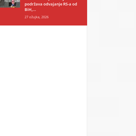
podržava odvajanje RS-a od
BiH,...
27 ožujka, 2026