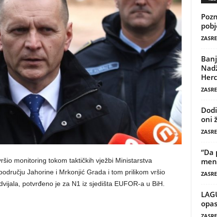
Pozn
pobj
ZASRE
Banj
Nadž
Herc
ZASRE
Dodi
oni 
ZASRE
“Da 
io monitoring tokom taktičkih vježbi Ministarstva
mene
odručju Jahorine i Mrkonjić Grada i tom prilikom vršio
ZASRE
vijala, potvrđeno je za N1 iz sjedišta EUFOR-a u BiH.
LAG
opas
ZASRE