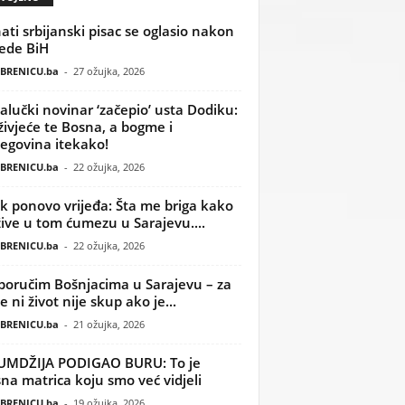
ati srbijanski pisac se oglasio nakon
ede BiH
BRENICU.ba
-
27 ožujka, 2026
alučki novinar ‘začepio’ usta Dodiku:
ivjeće te Bosna, a bogme i
egovina itekako!
BRENICU.ba
-
22 ožujka, 2026
k ponovo vrijeđa: Šta me briga kako
žive u tom ćumezu u Sarajevu....
BRENICU.ba
-
22 ožujka, 2026
poručim Bošnjacima u Sarajevu – za
 ni život nije skup ako je...
BRENICU.ba
-
21 ožujka, 2026
UMDŽIJA PODIGAO BURU: To je
na matrica koju smo već vidjeli
BRENICU.ba
-
19 ožujka, 2026