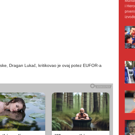
Mundij
i Herc
prvens
izvođe
pske, Dragan Lukač, kritikovao je ovaj potez EUFOR-a