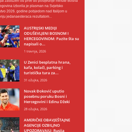
al zaslužen od prve do posljednje minute Bosna
egovina izborila je plasman na Svjetsko
tvo 2026. godine pobjedom nad Italijom u
nju jedanaesteraca rezultatom...
AUSTRIJSKI MEDIJI
ODUŠEVLJENI BOSNOM I
HERCEGOVINOM: Pazite šta su
napisali o...
1 travnja, 2026
U Zenici besplatna hrana,
kafa, kolači, parking i
turistička tura za...
31 ožujka, 2026
Novak Đoković uputio
posebnu poruku Bosni i
Hercegovini i Edinu Džeki
28 ožujka, 2026
AMERIČKE OBAVJEŠTAJNE
AGENCIJE OZBILJNO
UPOZORAVAJU: Rusija