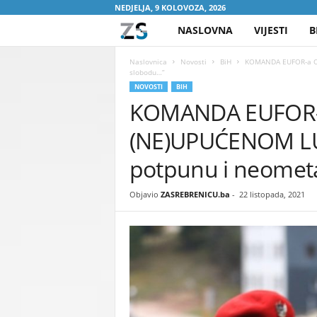
NEDJELJA, 9 KOLOVOZA, 2026
NASLOVNA
VIJESTI
B
Z
A
Naslovnica
Novosti
BiH
KOMANDA EUFOR-a OB
slobodu…”
NOVOSTI
BIH
S
KOMANDA EUFOR-
R
(NE)UPUĆENOM LU
E
potpunu i neomet
B
Objavio
ZASREBRENICU.ba
-
22 listopada, 2021
R
E
N
I