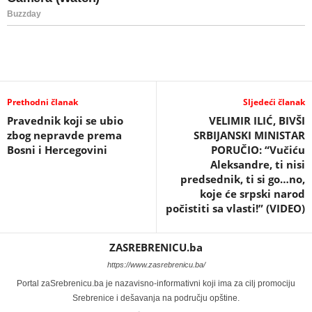
Prethodni članak
Sljedeći članak
Pravednik koji se ubio
VELIMIR ILIĆ, BIVŠI
zbog nepravde prema
SRBIJANSKI MINISTAR
Bosni i Hercegovini
PORUČIO: “Vučiću
Aleksandre, ti nisi
predsednik, ti si go…no,
koje će srpski narod
počistiti sa vlasti!” (VIDEO)
ZASREBRENICU.ba
https://www.zasrebrenicu.ba/
Portal zaSrebrenicu.ba je nazavisno-informativni koji ima za cilj promociju
Srebrenice i dešavanja na području opštine.