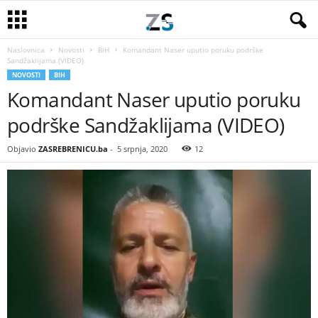
Naslovnica
Novosti
BiH
Komandant Naser uputio poruku podrške
Sandžaklijama (VIDEO)
NOVOSTI
BIH
Komandant Naser uputio poruku
podrške Sandžaklijama (VIDEO)
Objavio
ZASREBRENICU.ba
-
5 srpnja, 2020
12