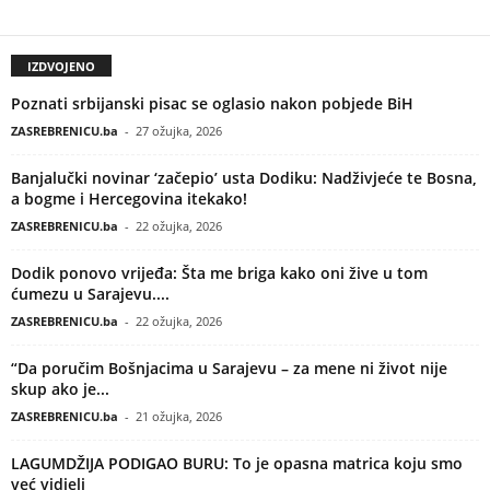
IZDVOJENO
Poznati srbijanski pisac se oglasio nakon pobjede BiH
ZASREBRENICU.ba
-
27 ožujka, 2026
Banjalučki novinar ‘začepio’ usta Dodiku: Nadživjeće te Bosna,
a bogme i Hercegovina itekako!
ZASREBRENICU.ba
-
22 ožujka, 2026
Dodik ponovo vrijeđa: Šta me briga kako oni žive u tom
ćumezu u Sarajevu....
ZASREBRENICU.ba
-
22 ožujka, 2026
“Da poručim Bošnjacima u Sarajevu – za mene ni život nije
skup ako je...
ZASREBRENICU.ba
-
21 ožujka, 2026
LAGUMDŽIJA PODIGAO BURU: To je opasna matrica koju smo
već vidjeli