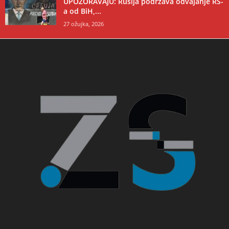
UPOZORAVAJU: Rusija podržava odvajanje RS-
a od BiH,...
27 ožujka, 2026