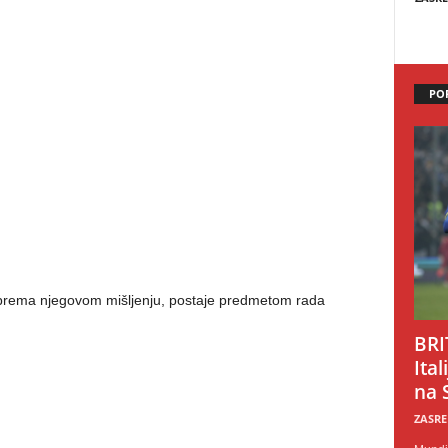
PO
 prema njegovom mišljenju, postaje predmetom rada
BRI
Ital
na 
ZASRE