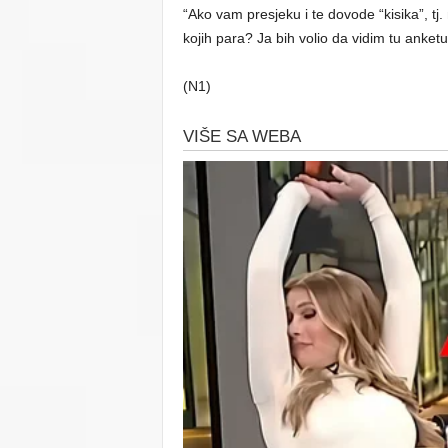
“Ako vam presjeku i te dovode “kisika”, tj
kojih para? Ja bih volio da vidim tu anket
(N1)