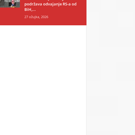
podržava odvajanje RS-a od
BiH,...
27 ožujka, 2026