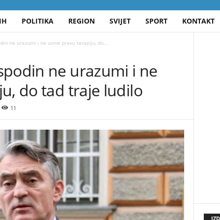
IH
POLITIKA
REGION
SVIJET
SPORT
KONTAKT
in ne urazumi i ne uzme pravu terapiju, do...
spodin ne urazumi i ne
, do tad traje ludilo
11
IZ