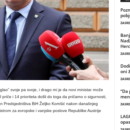
Pozn
pobj
ZASRE
Banj
Nadž
Herc
ZASRE
Dodi
oni 
ZASRE
glao” svoje pa svoje, i drago mi je da novi ministar može
“Da 
mene
priče i 14 prioriteta došli do toga da pričamo o sigurnosti,
 član Predsjedništva BiH Željko Komšić nakon današnjeg
ZASRE
strom za evropske i vanjske poslove Republike Austrije
LAG
opas
ZASRE