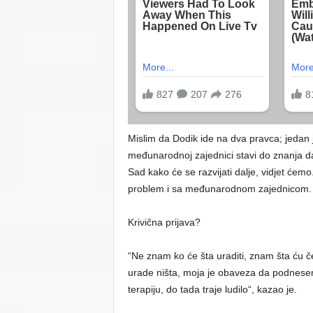
Mislim da Dodik ide na dva pravca; jedan
međunarodnoj zajednici stavi do znanja da j
Sad kako će se razvijati dalje, vidjet ćem
problem i sa međunarodnom zajednicom. T
Krivična prijava?
“Ne znam ko će šta uraditi, znam šta ću če
urade ništa, moja je obaveza da podnese
terapiju, do tada traje ludilo“, kazao je.