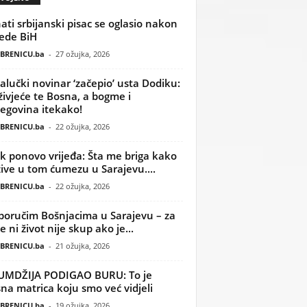
ati srbijanski pisac se oglasio nakon
ede BiH
BRENICU.ba
-
27 ožujka, 2026
alučki novinar ‘začepio’ usta Dodiku:
ivjeće te Bosna, a bogme i
egovina itekako!
BRENICU.ba
-
22 ožujka, 2026
k ponovo vrijeđa: Šta me briga kako
žive u tom ćumezu u Sarajevu....
BRENICU.ba
-
22 ožujka, 2026
poručim Bošnjacima u Sarajevu – za
 ni život nije skup ako je...
BRENICU.ba
-
21 ožujka, 2026
UMDŽIJA PODIGAO BURU: To je
na matrica koju smo već vidjeli
BRENICU.ba
-
19 ožujka, 2026