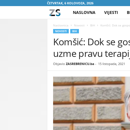
ČETVRTAK, 6 KOLOVOZA, 2026
NASLOVNA
VIJESTI
B
Z
A
Naslovnica
Novosti
BiH
Komšić: Dok se gospod
NOVOSTI
BIH
Komšić: Dok se go
S
uzme pravu terapiju
R
E
Objavio
ZASREBRENICU.ba
-
15 listopada, 2021
B
R
E
N
I