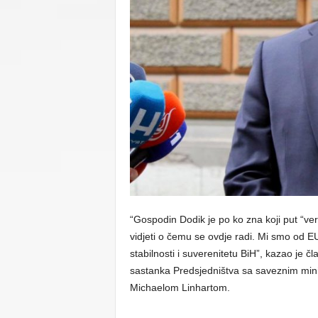
C
U
“Gospodin Dodik je po ko zna koji put “ver
vidjeti o čemu se ovdje radi. Mi smo od EU 
stabilnosti i suverenitetu BiH”, kazao je
sastanka Predsjedništva sa saveznim mini
Michaelom Linhartom.