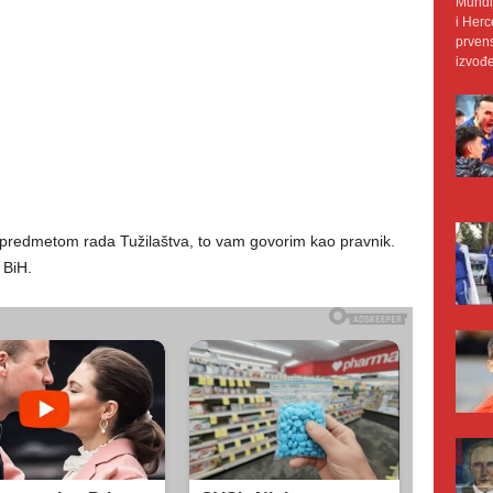
Mundij
i Herc
prvens
izvođe
 predmetom rada Tužilaštva, to vam govorim kao pravnik.
 BiH.