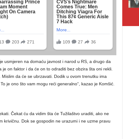
 je usmjeren na domaću javnost i narod u RS, a drugo da
e on faktor i da će on to odraditi bez obzira šta oni rekli.
o. Mislim da će se ubrzavati. Dodik u ovom trenutku ima
o je ono što vam mogu reći generalno“, kazao je Komšić.
kati. Čekat ću da vidim šta će Tužilaštvo uraditi, ako ne
m krivičnu. Dok se gospodin ne urazumi i ne uzme pravu