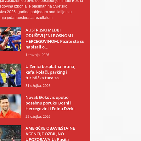
al zaslužen od prve do posljednje minute Bosna
egovina izborila je plasman na Svjetsko
tvo 2026. godine pobjedom nad Italijom u
nju jedanaesteraca rezultatom...
AUSTRIJSKI MEDIJI
ODUŠEVLJENI BOSNOM I
HERCEGOVINOM: Pazite šta su
napisali o...
1 travnja, 2026
U Zenici besplatna hrana,
kafa, kolači, parking i
turistička tura za...
31 ožujka, 2026
Novak Đoković uputio
posebnu poruku Bosni i
Hercegovini i Edinu Džeki
28 ožujka, 2026
AMERIČKE OBAVJEŠTAJNE
AGENCIJE OZBILJNO
UPOZORAVAJU: Rusija