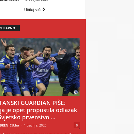
Učitaj više
PULARNO
TANSKI GUARDIAN PIŠE:
ija je opet propustila odlazak
Svjetsko prvenstvo,...
BRENICU.ba
-
1 travnja, 2026
0