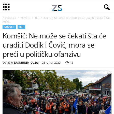
Naslovnica
Novosti
BiH
Komšić: Ne može se čekati šta će uraditi Dodik i Čović,
mora...
NOVOSTI
BIH
Komšić: Ne može se čekati šta će
uraditi Dodik i Čović, mora se
preći u političku ofanzivu
Objavio
ZASREBRENICU.ba
-
26 rujna, 2022
12