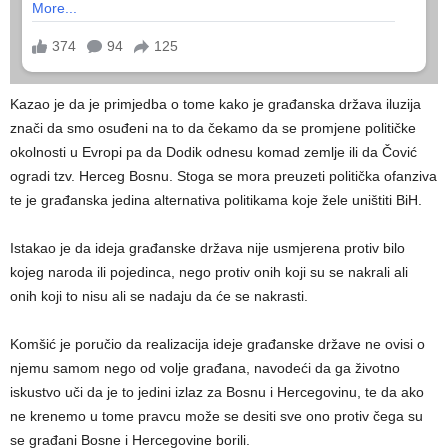
Kazao je da je primjedba o tome kako je građanska država iluzija
znači da smo osuđeni na to da čekamo da se promjene političke
okolnosti u Evropi pa da Dodik odnesu komad zemlje ili da Čović
ogradi tzv. Herceg Bosnu. Stoga se mora preuzeti politička ofanziva
te je građanska jedina alternativa politikama koje žele uništiti BiH.
Istakao je da ideja građanske država nije usmjerena protiv bilo
kojeg naroda ili pojedinca, nego protiv onih koji su se nakrali ali
onih koji to nisu ali se nadaju da će se nakrasti.
Komšić je poručio da realizacija ideje građanske države ne ovisi o
njemu samom nego od volje građana, navodeći da ga životno
iskustvo uči da je to jedini izlaz za Bosnu i Hercegovinu, te da ako
ne krenemo u tome pravcu može se desiti sve ono protiv čega su
se građani Bosne i Hercegovine borili.