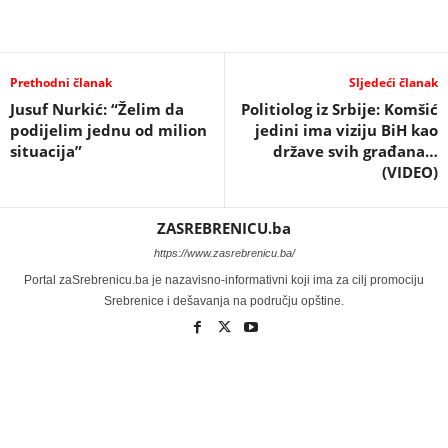
Prethodni članak
Sljedeći članak
Jusuf Nurkić: “Želim da
Politiolog iz Srbije: Komšić
podijelim jednu od milion
jedini ima viziju BiH kao
situacija”
države svih građana…
(VIDEO)
ZASREBRENICU.ba
https://www.zasrebrenicu.ba/
Portal zaSrebrenicu.ba je nazavisno-informativni koji ima za cilj promociju
Srebrenice i dešavanja na području opštine.