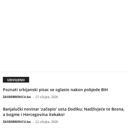
IZDVOJENO
Poznati srbijanski pisac se oglasio nakon pobjede BiH
ZASREBRENICU.ba
-
27 ožujka, 2026
Banjalučki novinar ‘začepio’ usta Dodiku: Nadživjeće te Bosna,
a bogme i Hercegovina itekako!
ZASREBRENICU.ba
-
22 ožujka, 2026