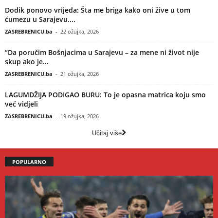
Dodik ponovo vrijeđa: Šta me briga kako oni žive u tom
ćumezu u Sarajevu....
ZASREBRENICU.ba
-
22 ožujka, 2026
“Da poručim Bošnjacima u Sarajevu – za mene ni život nije
skup ako je...
ZASREBRENICU.ba
-
21 ožujka, 2026
LAGUMDŽIJA PODIGAO BURU: To je opasna matrica koju smo
već vidjeli
ZASREBRENICU.ba
-
19 ožujka, 2026
Učitaj više
POPULARNO