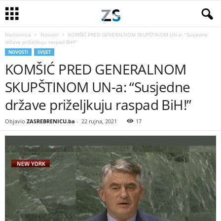
Naslovnica
Novosti
KOMŠIĆ PRED GENERALNOM SKUPŠTINOM UN-a: “Susjedne
države priželjkuju raspad BiH!”
NOVOSTI
SVIJET
KOMŠIĆ PRED GENERALNOM
SKUPŠTINOM UN-a: “Susjedne
države priželjkuju raspad BiH!”
Objavio
ZASREBRENICU.ba
-
22 rujna, 2021
17