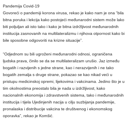
Pandemija Covid-19
Govoreći o pandemiji korona virusa, rekao je kako nam je ona “bila
bitna poruka i lekcija kako postojeći međunarodni sistem može lako
biti poljuljan ali isto tako i kako je bitna izdržljivost međunarodnih
institucija zasnovanih na multilateralizmu i njihova otpornost kako bi
bile sposobne odgovoriti na krizne situacije”.
“Odjednom su bili ugroženi međunarodni odnosi, ograničena
ljudska prava, činilo se da se multilateralizam urušio. Jaz između
bogatih i razvijenih s jedne strane, kao i nerazvijenih i ne tako
bogatih zemalja s druge strane, pokazao se kao nikad veći u
pristupu medicinskoj opremi, lijekovima i vakcinama. Jedino što je u
tim okolnostima preostalo bila je nada u izdržljivost, kako
nacionalnih ekonomija i zdravstvenih sistema, tako i međunarodnih
institucija i tijela Ujedinjenih nacija u cilju suzbijanja pandemije,
pronalaska i distribucije vakcina te društvenog i ekonomskog
oporavka”, rekao je Komšić.