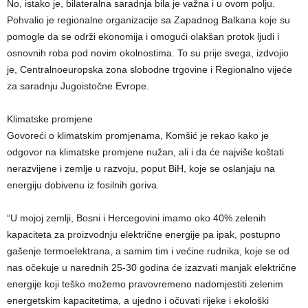
No, istako je, bilateralna saradnja bila je važna i u ovom polju.
Pohvalio je regionalne organizacije sa Zapadnog Balkana koje su
pomogle da se održi ekonomija i omogući olakšan protok ljudi i
osnovnih roba pod novim okolnostima. To su prije svega, izdvojio
je, Centralnoeuropska zona slobodne trgovine i Regionalno vijeće
za saradnju Jugoistočne Evrope.
Klimatske promjene
Govoreći o klimatskim promjenama, Komšić je rekao kako je
odgovor na klimatske promjene nužan, ali i da će najviše koštati
nerazvijene i zemlje u razvoju, poput BiH, koje se oslanjaju na
energiju dobivenu iz fosilnih goriva.
“U mojoj zemlji, Bosni i Hercegovini imamo oko 40% zelenih
kapaciteta za proizvodnju električne energije pa ipak, postupno
gašenje termoelektrana, a samim tim i većine rudnika, koje se od
nas očekuje u narednih 25-30 godina će izazvati manjak električne
energije koji teško možemo pravovremeno nadomjestiti zelenim
energetskim kapacitetima, a ujedno i očuvati rijeke i ekološki