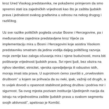
kroz Ured Visokog predstavnika, ne pokažemo primjerom da smo
spremni stati iza zajedničkih vrijednosti kao što je zaštita ljudskih
prava i jednakost svakog građanina u odnosu na nekog drugog i
različitog.
Uz sve razlike političkih pogleda unutar Bosne i Hercegovine, pa i
međunarodne zajednice predstavljene kroz Vijeće za
implementaciju mira u Bosni i Hercegovini koje asistira Visokom
predstavniku smatram da jedina vodilja daljeg političkog razvoja
moje zemlje kao zaloga očuvanja mira i njene budućnosti, mora biti
poštivanje vrijednosti ljudskih prava. Svi njeni ljudi, bez obzira na
njihov identitet, etnicitet, vjerska opredjeljenja ili odsustvo istih,
moraju imati ista prava. U suprotnom ćemo završiti s „orvelovskim
društvom“ u kojem se prihvaća da su neki, ipak, važniji od drugih, a
to uvijek dovodi u opasnost stabilnost jednog društva i podriva mir i
sigurnost. Sa ovog mjesta pozivam institucije Ujedinjenih nacija da
istraju na vrijednostima zaštite ljudskih prava u svakom segmentu
svojih aktivnosti”, apelovao je Komšić.