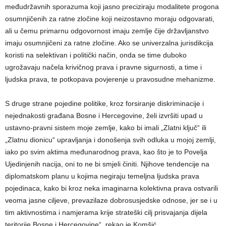
međudržavnih sporazuma koji jasno preciziraju modalitete progona
osumnjičenih za ratne zločine koji neizostavno moraju odgovarati,
ali u čemu primarnu odgovornost imaju zemlje čije državljanstvo
imaju osumnjičeni za ratne zločine. Ako se univerzalna jurisdikcija
koristi na selektivan i politički način, onda se time duboko
ugrožavaju načela krivičnog prava i pravne sigurnosti, a time i
ljudska prava, te potkopava povjerenje u pravosudne mehanizme.
S druge strane pojedine politike, kroz forsiranje diskriminacije i
nejednakosti građana Bosne i Hercegovine, želi izvršiti upad u
ustavno-pravni sistem moje zemlje, kako bi imali „Zlatni ključ“ ili
„Zlatnu dionicu“ upravljanja i donošenja svih odluka u mojoj zemlji,
iako po svim aktima međunarodnog prava, kao što je to Povelja
Ujedinjenih nacija, oni to ne bi smjeli činiti. Njihove tendencije na
diplomatskom planu u kojima negiraju temeljna ljudska prava
pojedinaca, kako bi kroz neka imaginarna kolektivna prava ostvarili
veoma jasne ciljeve, prevazilaze dobrosusjedske odnose, jer se i u
tim aktivnostima i namjerama krije strateški cilj prisvajanja dijela
teritorije Bosne i Hercegovine“, rekao je Komšić.