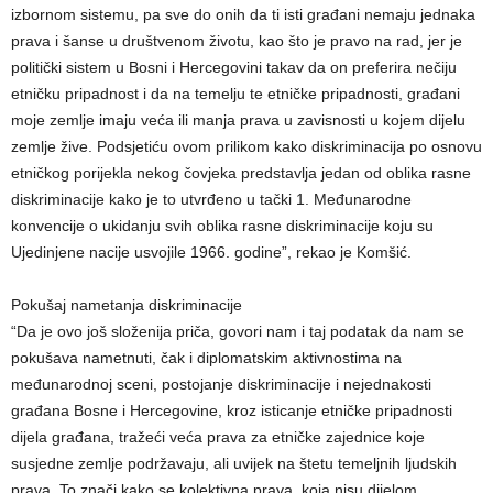
izbornom sistemu, pa sve do onih da ti isti građani nemaju jednaka
prava i šanse u društvenom životu, kao što je pravo na rad, jer je
politički sistem u Bosni i Hercegovini takav da on preferira nečiju
etničku pripadnost i da na temelju te etničke pripadnosti, građani
moje zemlje imaju veća ili manja prava u zavisnosti u kojem dijelu
zemlje žive. Podsjetiću ovom prilikom kako diskriminacija po osnovu
etničkog porijekla nekog čovjeka predstavlja jedan od oblika rasne
diskriminacije kako je to utvrđeno u tački 1. Međunarodne
konvencije o ukidanju svih oblika rasne diskriminacije koju su
Ujedinjene nacije usvojile 1966. godine”, rekao je Komšić.
Pokušaj nametanja diskriminacije
“Da je ovo još složenija priča, govori nam i taj podatak da nam se
pokušava nametnuti, čak i diplomatskim aktivnostima na
međunarodnoj sceni, postojanje diskriminacije i nejednakosti
građana Bosne i Hercegovine, kroz isticanje etničke pripadnosti
dijela građana, tražeći veća prava za etničke zajednice koje
susjedne zemlje podržavaju, ali uvijek na štetu temeljnih ljudskih
prava. To znači kako se kolektivna prava, koja nisu dijelom