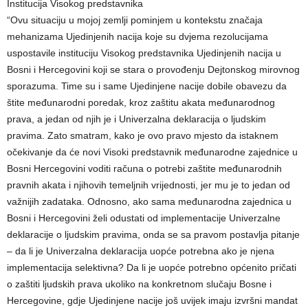
Institucija Visokog predstavnika
“Ovu situaciju u mojoj zemlji pominjem u kontekstu značaja
mehanizama Ujedinjenih nacija koje su dvjema rezolucijama
uspostavile instituciju Visokog predstavnika Ujedinjenih nacija u
Bosni i Hercegovini koji se stara o provođenju Dejtonskog mirovnog
sporazuma. Time su i same Ujedinjene nacije dobile obavezu da
štite međunarodni poredak, kroz zaštitu akata međunarodnog
prava, a jedan od njih je i Univerzalna deklaracija o ljudskim
pravima. Zato smatram, kako je ovo pravo mjesto da istaknem
očekivanje da će novi Visoki predstavnik međunarodne zajednice u
Bosni Hercegovini voditi računa o potrebi zaštite međunarodnih
pravnih akata i njihovih temeljnih vrijednosti, jer mu je to jedan od
važnijih zadataka. Odnosno, ako sama međunarodna zajednica u
Bosni i Hercegovini želi odustati od implementacije Univerzalne
deklaracije o ljudskim pravima, onda se sa pravom postavlja pitanje
– da li je Univerzalna deklaracija uopće potrebna ako je njena
implementacija selektivna? Da li je uopće potrebno općenito pričati
o zaštiti ljudskih prava ukoliko na konkretnom slučaju Bosne i
Hercegovine, gdje Ujedinjene nacije još uvijek imaju izvršni mandat