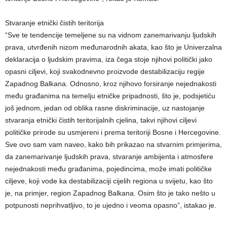
Stvaranje etnički čistih teritorija
“Sve te tendencije temeljene su na vidnom zanemarivanju ljudskih
prava, utvrđenih nizom međunarodnih akata, kao što je Univerzalna
deklaracija o ljudskim pravima, iza čega stoje njihovi politički jako
opasni ciljevi, koji svakodnevno proizvode destabilizaciju regije
Zapadnog Balkana. Odnosno, kroz njihovo forsiranje nejednakosti
među građanima na temelju etničke pripadnosti, što je, podsjetiću
još jednom, jedan od oblika rasne diskriminacije, uz nastojanje
stvaranja etnički čistih teritorijalnih cjelina, takvi njihovi ciljevi
političke prirode su usmjereni i prema teritoriji Bosne i Hercegovine.
Sve ovo sam vam naveo, kako bih prikazao na stvarnim primjerima,
da zanemarivanje ljudskih prava, stvaranje ambijenta i atmosfere
nejednakosti među građanima, pojedincima, može imati političke
ciljeve, koji vode ka destabilizaciji cijelih regiona u svijetu, kao što
je, na primjer, region Zapadnog Balkana. Osim što je tako nešto u
potpunosti neprihvatljivo, to je ujedno i veoma opasno”, istakao je.