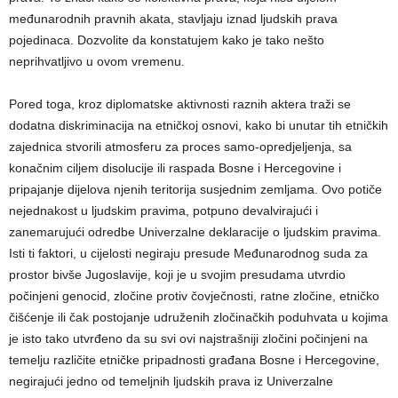
međunarodnih pravnih akata, stavljaju iznad ljudskih prava
pojedinaca. Dozvolite da konstatujem kako je tako nešto
neprihvatljivo u ovom vremenu.
Pored toga, kroz diplomatske aktivnosti raznih aktera traži se
dodatna diskriminacija na etničkoj osnovi, kako bi unutar tih etničkih
zajednica stvorili atmosferu za proces samo-opredjeljenja, sa
konačnim ciljem disolucije ili raspada Bosne i Hercegovine i
pripajanje dijelova njenih teritorija susjednim zemljama. Ovo potiče
nejednakost u ljudskim pravima, potpuno devalvirajući i
zanemarujući odredbe Univerzalne deklaracije o ljudskim pravima.
Isti ti faktori, u cijelosti negiraju presude Međunarodnog suda za
prostor bivše Jugoslavije, koji je u svojim presudama utvrdio
počinjeni genocid, zločine protiv čovječnosti, ratne zločine, etničko
čišćenje ili čak postojanje udruženih zločinačkih poduhvata u kojima
je isto tako utvrđeno da su svi ovi najstrašniji zločini počinjeni na
temelju različite etničke pripadnosti građana Bosne i Hercegovine,
negirajući jedno od temeljnih ljudskih prava iz Univerzalne