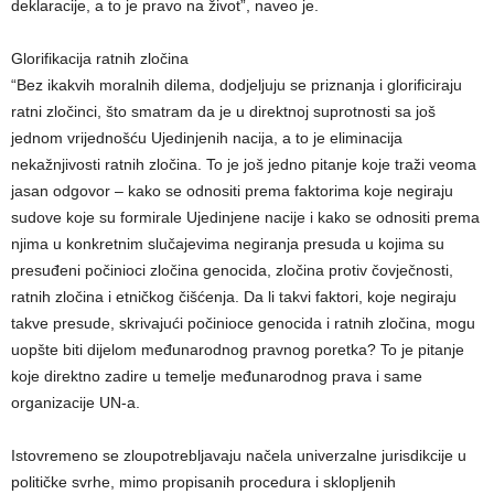
deklaracije, a to je pravo na život”, naveo je.
Glorifikacija ratnih zločina
“Bez ikakvih moralnih dilema, dodjeljuju se priznanja i glorificiraju
ratni zločinci, što smatram da je u direktnoj suprotnosti sa još
jednom vrijednošću Ujedinjenih nacija, a to je eliminacija
nekažnjivosti ratnih zločina. To je još jedno pitanje koje traži veoma
jasan odgovor – kako se odnositi prema faktorima koje negiraju
sudove koje su formirale Ujedinjene nacije i kako se odnositi prema
njima u konkretnim slučajevima negiranja presuda u kojima su
presuđeni počinioci zločina genocida, zločina protiv čovječnosti,
ratnih zločina i etničkog čišćenja. Da li takvi faktori, koje negiraju
takve presude, skrivajući počinioce genocida i ratnih zločina, mogu
uopšte biti dijelom međunarodnog pravnog poretka? To je pitanje
koje direktno zadire u temelje međunarodnog prava i same
organizacije UN-a.
Istovremeno se zloupotrebljavaju načela univerzalne jurisdikcije u
političke svrhe, mimo propisanih procedura i sklopljenih