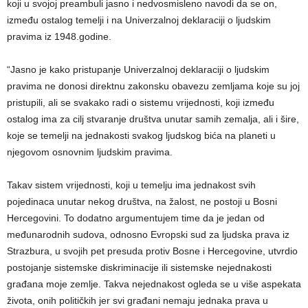
koji u svojoj preambuli jasno i nedvosmisleno navodi da se on,
između ostalog temelji i na Univerzalnoj deklaraciji o ljudskim
pravima iz 1948.godine.
“Jasno je kako pristupanje Univerzalnoj deklaraciji o ljudskim
pravima ne donosi direktnu zakonsku obavezu zemljama koje su joj
pristupili, ali se svakako radi o sistemu vrijednosti, koji između
ostalog ima za cilj stvaranje društva unutar samih zemalja, ali i šire,
koje se temelji na jednakosti svakog ljudskog bića na planeti u
njegovom osnovnim ljudskim pravima.
Takav sistem vrijednosti, koji u temelju ima jednakost svih
pojedinaca unutar nekog društva, na žalost, ne postoji u Bosni
Hercegovini. To dodatno argumentujem time da je jedan od
međunarodnih sudova, odnosno Evropski sud za ljudska prava iz
Strazbura, u svojih pet presuda protiv Bosne i Hercegovine, utvrdio
postojanje sistemske diskriminacije ili sistemske nejednakosti
građana moje zemlje. Takva nejednakost ogleda se u više aspekata
života, onih političkih jer svi građani nemaju jednaka prava u