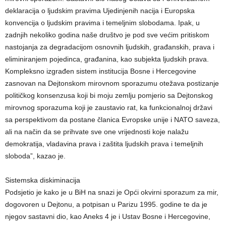
deklaracija o ljudskim pravima Ujedinjenih nacija i Europska
konvencija o ljudskim pravima i temeljnim slobodama. Ipak, u
zadnjih nekoliko godina naše društvo je pod sve većim pritiskom
nastojanja za degradacijom osnovnih ljudskih, građanskih, prava i
eliminiranjem pojedinca, građanina, kao subjekta ljudskih prava.
Kompleksno izgrađen sistem institucija Bosne i Hercegovine
zasnovan na Dejtonskom mirovnom sporazumu otežava postizanje
političkog konsenzusa koji bi moju zemlju pomjerio sa Dejtonskog
mirovnog sporazuma koji je zaustavio rat, ka funkcionalnoj državi
sa perspektivom da postane članica Evropske unije i NATO saveza,
ali na način da se prihvate sve one vrijednosti koje nalažu
demokratija, vladavina prava i zaštita ljudskih prava i temeljnih
sloboda”, kazao je.
Sistemska diskiminacija
Podsjetio je kako je u BiH na snazi je Opći okvirni sporazum za mir,
dogovoren u Dejtonu, a potpisan u Parizu 1995. godine te da je
njegov sastavni dio, kao Aneks 4 je i Ustav Bosne i Hercegovine,