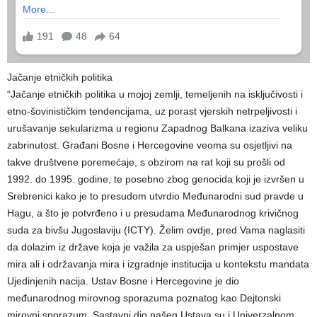
Jačanje etničkih politika
“Jačanje etničkih politika u mojoj zemlji, temeljenih na isključivosti i
etno-šovinističkim tendencijama, uz porast vjerskih netrpeljivosti i
urušavanje sekularizma u regionu Zapadnog Balkana izaziva veliku
zabrinutost. Građani Bosne i Hercegovine veoma su osjetljivi na
takve društvene poremećaje, s obzirom na rat koji su prošli od
1992. do 1995. godine, te posebno zbog genocida koji je izvršen u
Srebrenici kako je to presudom utvrdio Međunarodni sud pravde u
Hagu, a što je potvrđeno i u presudama Međunarodnog krivičnog
suda za bivšu Jugoslaviju (ICTY). Želim ovdje, pred Vama naglasiti
da dolazim iz države koja je važila za uspješan primjer uspostave
mira ali i održavanja mira i izgradnje institucija u kontekstu mandata
Ujedinjenih nacija. Ustav Bosne i Hercegovine je dio
međunarodnog mirovnog sporazuma poznatog kao Dejtonski
mirovni sporazum. Sastavni dio našeg Ustava su i Univerzalnom