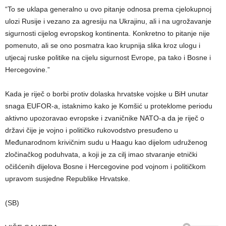
“To se uklapa generalno u ovo pitanje odnosa prema cjelokupnoj
ulozi Rusije i vezano za agresiju na Ukrajinu, ali i na ugrožavanje
sigurnosti cijelog evropskog kontinenta. Konkretno to pitanje nije
pomenuto, ali se ono posmatra kao krupnija slika kroz ulogu i
utjecaj ruske politike na cijelu sigurnost Evrope, pa tako i Bosne i
Hercegovine.”
Kada je riječ o borbi protiv dolaska hrvatske vojske u BiH unutar
snaga EUFOR-a, istaknimo kako je Komšić u proteklome periodu
aktivno upozoravao evropske i zvaničnike NATO-a da je riječ o
državi čije je vojno i političko rukovodstvo presuđeno u
Međunarodnom krivičnim sudu u Haagu kao dijelom udruženog
zločinačkog poduhvata, a koji je za cilj imao stvaranje etnički
očišćenih dijelova Bosne i Hercegovine pod vojnom i političkom
upravom susjedne Republike Hrvatske.
(SB)