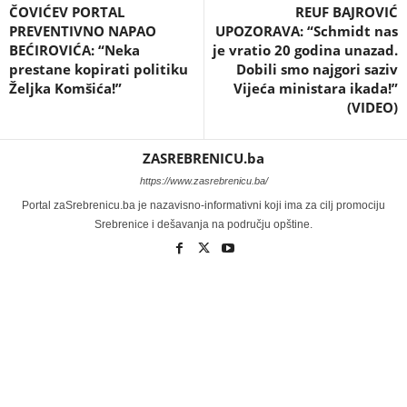
ČOVIĆEV PORTAL
REUF BAJROVIĆ
PREVENTIVNO NAPAO
UPOZORAVA: “Schmidt nas
BEĆIROVIĆA: “Neka
je vratio 20 godina unazad.
prestane kopirati politiku
Dobili smo najgori saziv
Željka Komšića!”
Vijeća ministara ikada!”
(VIDEO)
ZASREBRENICU.ba
https://www.zasrebrenicu.ba/
Portal zaSrebrenicu.ba je nazavisno-informativni koji ima za cilj promociju
Srebrenice i dešavanja na području opštine.