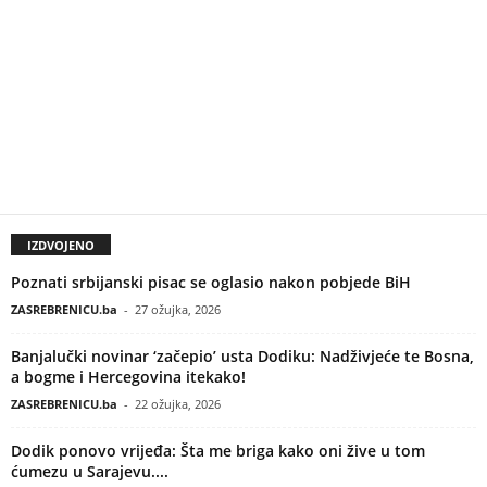
IZDVOJENO
Poznati srbijanski pisac se oglasio nakon pobjede BiH
ZASREBRENICU.ba
-
27 ožujka, 2026
Banjalučki novinar ‘začepio’ usta Dodiku: Nadživjeće te Bosna,
a bogme i Hercegovina itekako!
ZASREBRENICU.ba
-
22 ožujka, 2026
Dodik ponovo vrijeđa: Šta me briga kako oni žive u tom
ćumezu u Sarajevu....