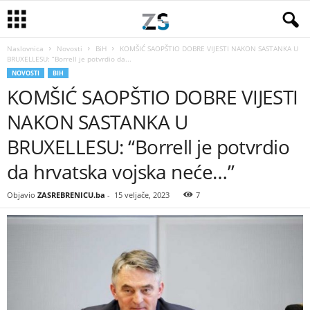
Naslovnica
Novosti
BiH
KOMŠIĆ SAOPŠTIO DOBRE VIJESTI NAKON SASTANKA U
BRUXELLESU: “Borrell je potvrdio da...
NOVOSTI
BIH
KOMŠIĆ SAOPŠTIO DOBRE VIJESTI
NAKON SASTANKA U
BRUXELLESU: “Borrell je potvrdio
da hrvatska vojska neće…”
Objavio
ZASREBRENICU.ba
-
15 veljače, 2023
7