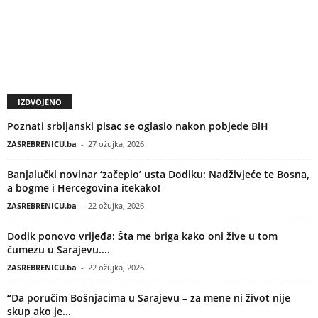
IZDVOJENO
Poznati srbijanski pisac se oglasio nakon pobjede BiH
ZASREBRENICU.ba
-
27 ožujka, 2026
Banjalučki novinar ‘začepio’ usta Dodiku: Nadživjeće te Bosna,
a bogme i Hercegovina itekako!
ZASREBRENICU.ba
-
22 ožujka, 2026
Dodik ponovo vrijeđa: Šta me briga kako oni žive u tom
ćumezu u Sarajevu....
ZASREBRENICU.ba
-
22 ožujka, 2026
“Da poručim Bošnjacima u Sarajevu – za mene ni život nije
skup ako je...