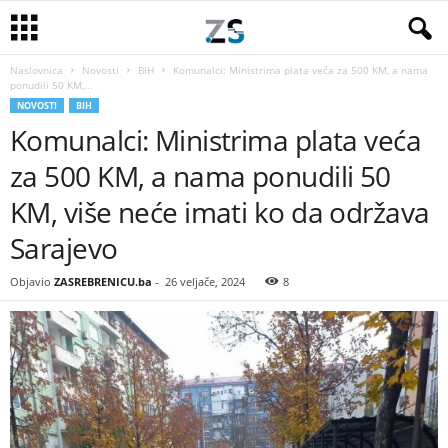
Naslovnica
Novosti
BiH
Komunalci: Ministrima plata veća za 500 KM, a nama
ponudili 50 KM,...
NOVOSTI
BIH
Komunalci: Ministrima plata veća
za 500 KM, a nama ponudili 50
KM, više neće imati ko da održava
Sarajevo
Objavio
ZASREBRENICU.ba
-
26 veljače, 2024
8