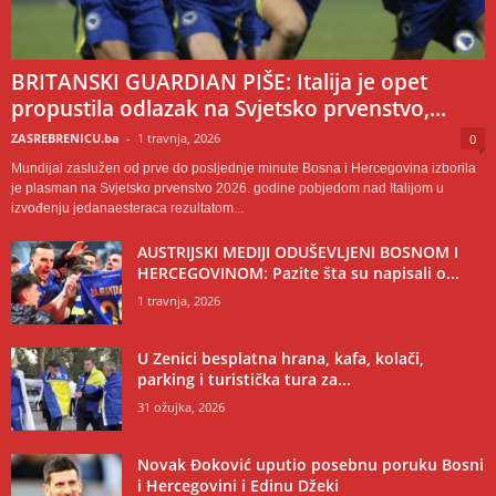
BRITANSKI GUARDIAN PIŠE: Italija je opet
propustila odlazak na Svjetsko prvenstvo,...
ZASREBRENICU.ba
-
1 travnja, 2026
0
Mundijal zaslužen od prve do posljednje minute Bosna i Hercegovina izborila
je plasman na Svjetsko prvenstvo 2026. godine pobjedom nad Italijom u
izvođenju jedanaesteraca rezultatom...
AUSTRIJSKI MEDIJI ODUŠEVLJENI BOSNOM I
HERCEGOVINOM: Pazite šta su napisali o...
1 travnja, 2026
U Zenici besplatna hrana, kafa, kolači,
parking i turistička tura za...
31 ožujka, 2026
Novak Đoković uputio posebnu poruku Bosni
i Hercegovini i Edinu Džeki