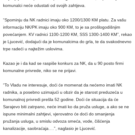
komunalci neće odustati od svojih zahtjeva.
“Spominju da NK radnici imaju oko 1200/1300 KM platu. Za vašu
informaciju NK/PK imaju oko 900 KM, to je sa prošlogodišnjim
povećanjem. KV radnici 1100-1200 KM, SSS 1300-1400 KM”, rekao
je Ljucević, dodajući da je komunalcima do grla, te da svakodnevno
trpe radeći u najtežim uslovima.
Kazao je i da kad se raspiše konkurs za NK, da u 90 posto firmi
komunalne privrede, niko se ne prijavi.
“To Vladu ne interesuje, doći će momenat da nećemo imati NK
radnika, a posebno uzimajući u obzir da je starost preduzeća u
komunalnoj privredi prešla 52 godine. Doći će situacija da će
Sarajevo biti zatrpano, neće imati ko da pruža usluge, a ako se ne
ispune minimalni zahtjevi, vjerovatno će doći do smanjenja
pružanja usluga, u smislu odvoza smeća, vode, čišćenja
kanalizacije, saobraćaja….”, naglasio je Ljucević.