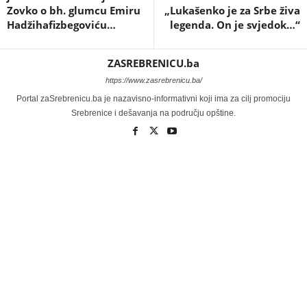
Zovko o bh. glumcu Emiru
„Lukašenko je za Srbe živa
Hadžihafizbegoviću…
legenda. On je svjedok…“
ZASREBRENICU.ba
https://www.zasrebrenicu.ba/
Portal zaSrebrenicu.ba je nazavisno-informativni koji ima za cilj promociju
Srebrenice i dešavanja na području opštine.