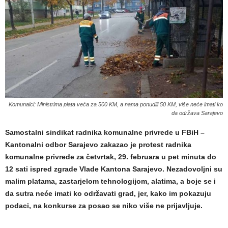
Komunalci: Ministrima plata veća za 500 KM, a nama ponudili 50 KM, više neće imati ko
da održava Sarajevo
Samostalni sindikat radnika komunalne privrede u FBiH –
Kantonalni odbor Sarajevo zakazao je protest radnika
komunalne privrede za četvrtak, 29. februara u pet minuta do
12 sati ispred zgrade Vlade Kantona Sarajevo. Nezadovoljni su
malim platama, zastarjelom tehnologijom, alatima, a boje se i
da sutra neće imati ko održavati grad, jer, kako im pokazuju
podaci, na konkurse za posao se niko više ne prijavljuje.