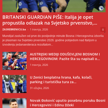
BRITANSKI GUARDIAN PIŠE: Italija je opet
propustila odlazak na Svjetsko prvenstvo,...
ZASREBRENICU.ba
-
1 travnja, 2026
0
Mundijal zaslužen od prve do posljednje minute Bosna i Hercegovina izborila
je plasman na Svjetsko prvenstvo 2026. godine pobjedom nad Italijom u
izvođenju jedanaesteraca rezultatom...
AUSTRIJSKI MEDIJI ODUŠEVLJENI BOSNOM I
HERCEGOVINOM: Pazite šta su napisali o...
1 travnja, 2026
U Zenici besplatna hrana, kafa, kolači,
parking i turistička tura za...
31 ožujka, 2026
Novak Đoković uputio posebnu poruku Bosni
i Hercegovini i Edinu Džeki