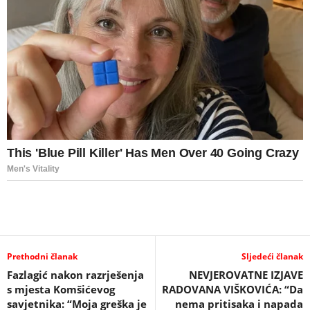
Prethodni članak
Sljedeći članak
Fazlagić nakon razrješenja
NEVJEROVATNE IZJAVE
s mjesta Komšićevog
RADOVANA VIŠKOVIĆA: “Da
savjetnika: “Moja greška je
nema pritisaka i napada