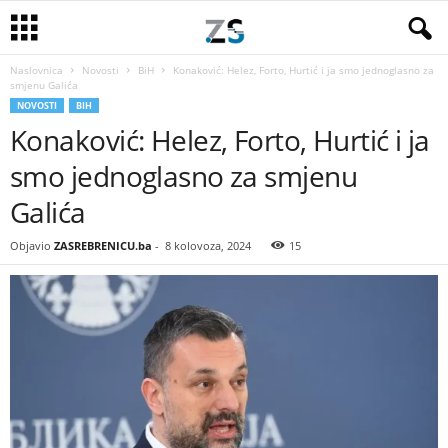
Naslovnica
Novosti
BiH
Konaković: Helez, Forto, Hurtić i ja smo jednoglasno za
smjenu Galića
NOVOSTI
BIH
Konaković: Helez, Forto, Hurtić i ja
smo jednoglasno za smjenu
Galića
Objavio
ZASREBRENICU.ba
-
8 kolovoza, 2024
15