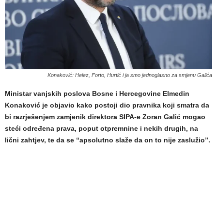
Konaković: Helez, Forto, Hurtić i ja smo jednoglasno za smjenu Galića
Ministar vanjskih poslova Bosne i Hercegovine Elmedin
Konaković je objavio kako postoji dio pravnika koji smatra da
bi razrješenjem zamjenik direktora SIPA-e Zoran Galić mogao
steći određena prava, poput otpremnine i nekih drugih, na
lični zahtjev, te da se “apsolutno slaže da on to nije zaslužio”.