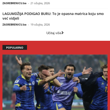
ZASREBRENICU.ba
-
21 ožujka, 2026
LAGUMDŽIJA PODIGAO BURU: To je opasna matrica koju smo
već vidjeli
ZASREBRENICU.ba
-
19 ožujka, 2026
Učitaj više
POPULARNO