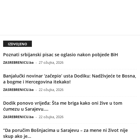
IZDVOJENO
Poznati srbijanski pisac se oglasio nakon pobjede BiH
ZASREBRENICU.ba
-
27 ožujka, 2026
Banjalučki novinar ‘začepio’ usta Dodiku: Nadživjeće te Bosna,
a bogme i Hercegovina itekako!
ZASREBRENICU.ba
-
22 ožujka, 2026
Dodik ponovo vrijeđa: Šta me briga kako oni žive u tom
ćumezu u Sarajevu....
ZASREBRENICU.ba
-
22 ožujka, 2026
“Da poručim Bošnjacima u Sarajevu – za mene ni život nije
skup ako je...