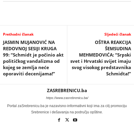
Prethodni članak
Sljedeći članak
JASMIN MUJANOVIĆ NA
OŠTRA REAKCIJA
REDOVNOJ SESIJI KRUGA
ŠEMSUDINA
99: “Schmidt je počinio akt
MEHMEDOVIĆA: “Srpski
političkog vandalizma od
svet i Hrvatski svijet imaju
kojeg se zemlja neće
svog visokog predstavnika
oporaviti decenijama!”
Schmidta!”
ZASREBRENICU.ba
https://www.zasrebrenicu.ba/
Portal zaSrebrenicu.ba je nazavisno-informativni koji ima za cilj promociju
Srebrenice i dešavanja na području opštine.