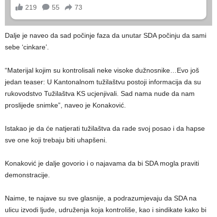
Dalje je naveo da sad počinje faza da unutar SDA počinju da sami
sebe ‘cinkare’.
“Materijal kojim su kontrolisali neke visoke dužnosnike…Evo još
jedan teaser: U Kantonalnom tužilaštvu postoji informacija da su
rukovodstvo Tužilaštva KS ucjenjivali. Sad nama nude da nam
proslijede snimke”, naveo je Konaković.
Istakao je da će natjerati tužilaštva da rade svoj posao i da hapse
sve one koji trebaju biti uhapšeni.
Konaković je dalje govorio i o najavama da bi SDA mogla praviti
demonstracije.
Naime, te najave su sve glasnije, a podrazumjevaju da SDA na
ulicu izvodi ljude, udruženja koja kontroliše, kao i sindikate kako bi