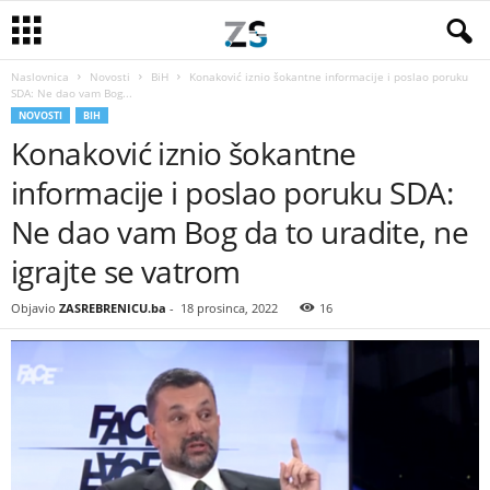
Naslovnica
Novosti
BiH
Konaković iznio šokantne informacije i poslao poruku
SDA: Ne dao vam Bog...
NOVOSTI
BIH
Konaković iznio šokantne
informacije i poslao poruku SDA:
Ne dao vam Bog da to uradite, ne
igrajte se vatrom
Objavio
ZASREBRENICU.ba
-
18 prosinca, 2022
16