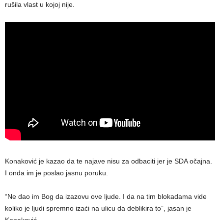
rušila vlast u kojoj nije.
Konaković je kazao da te najave nisu za odbaciti jer je SDA očajna.
I onda im je poslao jasnu poruku.
“Ne dao im Bog da izazovu ove ljude. I da na tim blokadama vide
koliko je ljudi spremno izaći na ulicu da deblikira to”, jasan je