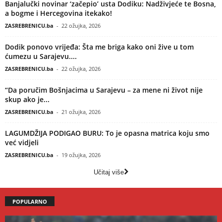
Banjalučki novinar ‘začepio’ usta Dodiku: Nadživjeće te Bosna,
a bogme i Hercegovina itekako!
ZASREBRENICU.ba
-
22 ožujka, 2026
Dodik ponovo vrijeđa: Šta me briga kako oni žive u tom
ćumezu u Sarajevu....
ZASREBRENICU.ba
-
22 ožujka, 2026
“Da poručim Bošnjacima u Sarajevu – za mene ni život nije
skup ako je...
ZASREBRENICU.ba
-
21 ožujka, 2026
LAGUMDŽIJA PODIGAO BURU: To je opasna matrica koju smo
već vidjeli
ZASREBRENICU.ba
-
19 ožujka, 2026
Učitaj više
POPULARNO