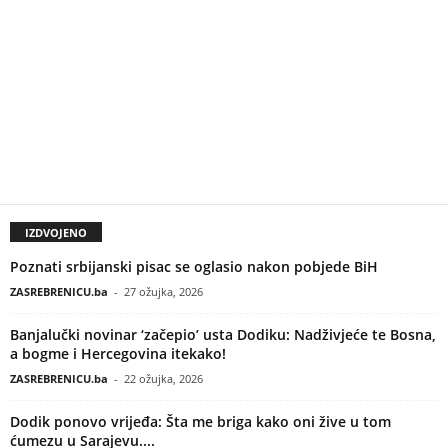
IZDVOJENO
Poznati srbijanski pisac se oglasio nakon pobjede BiH
ZASREBRENICU.ba
-
27 ožujka, 2026
Banjalučki novinar ‘začepio’ usta Dodiku: Nadživjeće te Bosna,
a bogme i Hercegovina itekako!
ZASREBRENICU.ba
-
22 ožujka, 2026
Dodik ponovo vrijeđa: Šta me briga kako oni žive u tom
ćumezu u Sarajevu....