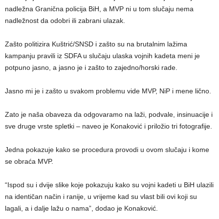
nadležna Granična policija BiH, a MVP ni u tom slučaju nema
nadležnost da odobri ili zabrani ulazak.
Zašto politizira Kuštrić/SNSD i zašto su na brutalnim lažima
kampanju pravili iz SDFA u slučaju ulaska vojnih kadeta meni je
potpuno jasno, a jasno je i zašto to zajedno/horski rade.
Jasno mi je i zašto u svakom problemu vide MVP, NiP i mene lično.
Zato je naša obaveza da odgovaramo na laži, podvale, insinuacije i
sve druge vrste spletki – naveo je Konaković i priložio tri fotografije.
Jedna pokazuje kako se procedura provodi u ovom slučaju i kome
se obraća MVP.
“Ispod su i dvije slike koje pokazuju kako su vojni kadeti u BiH ulazili
na identičan način i ranije, u vrijeme kad su vlast bili ovi koji su
lagali, a i dalje lažu o nama”, dodao je Konaković.