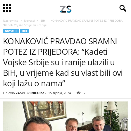
Naslovnica
Novosti
BiH
KONAKOVIĆ PRAVDAO SRAMNI POTEZ IZ PRIJEDORA:
“Kadeti Vojske Srbije su i ranije...
NOVOSTI
BIH
KONAKOVIĆ PRAVDAO SRAMNI
POTEZ IZ PRIJEDORA: “Kadeti
Vojske Srbije su i ranije ulazili u
BiH, u vrijeme kad su vlast bili ovi
koji lažu o nama”
Objavio
ZASREBRENICU.ba
-
15 srpnja, 2024
17