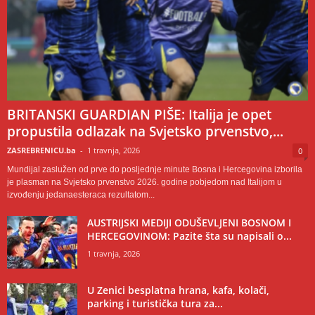
BRITANSKI GUARDIAN PIŠE: Italija je opet
propustila odlazak na Svjetsko prvenstvo,...
ZASREBRENICU.ba
-
1 travnja, 2026
0
Mundijal zaslužen od prve do posljednje minute Bosna i Hercegovina izborila
je plasman na Svjetsko prvenstvo 2026. godine pobjedom nad Italijom u
izvođenju jedanaesteraca rezultatom...
AUSTRIJSKI MEDIJI ODUŠEVLJENI BOSNOM I
HERCEGOVINOM: Pazite šta su napisali o...
1 travnja, 2026
U Zenici besplatna hrana, kafa, kolači,
parking i turistička tura za...