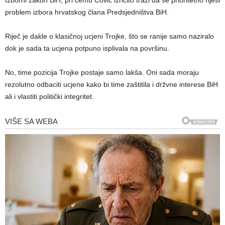
problem izbora hrvatskog člana Predsjedništva BiH.
Riječ je dakle o klasičnoj ucjeni Trojke, što se ranije samo naziralo
dok je sada ta ucjena potpuno isplivala na površinu.
No, time pozicija Trojke postaje samo lakša. Oni sada moraju
rezolutno odbaciti ucjene kako bi time zaštitila i držvne interese BiH
ali i vlastiti politički integritet.