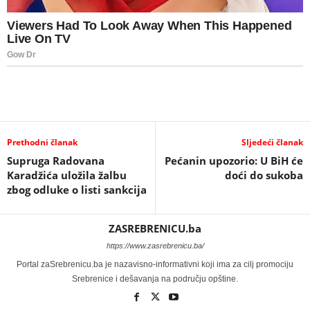
Prethodni članak
Sljedeći članak
Supruga Radovana
Pećanin upozorio: U BiH će
Karadžića uložila žalbu
doći do sukoba
zbog odluke o listi sankcija
ZASREBRENICU.ba
https://www.zasrebrenicu.ba/
Portal zaSrebrenicu.ba je nazavisno-informativni koji ima za cilj promociju
Srebrenice i dešavanja na području opštine.