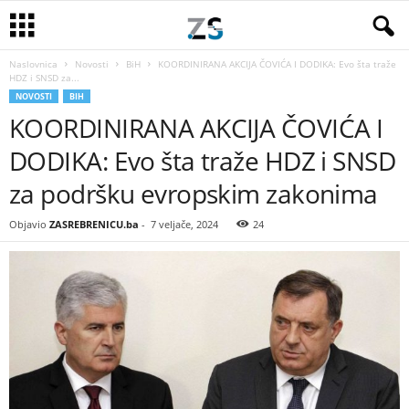
Naslovnica
Novosti
BiH
KOORDINIRANA AKCIJA ČOVIĆA I DODIKA: Evo šta traže
HDZ i SNSD za...
NOVOSTI
BIH
KOORDINIRANA AKCIJA ČOVIĆA I
DODIKA: Evo šta traže HDZ i SNSD
za podršku evropskim zakonima
Objavio
ZASREBRENICU.ba
-
7 veljače, 2024
24