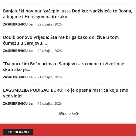
Banjalučki novinar ‘začepio’ usta Dodiku: Nadživjeće te Bosna,
a bogme i Hercegovina itekako!
ZASREBRENICU.ba
-
22 ožujka, 2026
Dodik ponovo vrijeđa: Šta me briga kako oni žive u tom
ćumezu u Sarajevu....
ZASREBRENICU.ba
-
22 ožujka, 2026
“Da poručim Bošnjacima u Sarajevu – za mene ni život nije
skup ako je...
ZASREBRENICU.ba
-
21 ožujka, 2026
LAGUMDŽIJA PODIGAO BURU: To je opasna matrica koju smo
već vidjeli
ZASREBRENICU.ba
-
19 ožujka, 2026
Učitaj više
POPULARNO