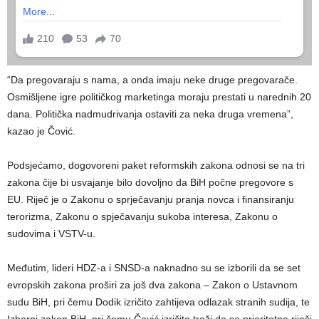
“Da pregovaraju s nama, a onda imaju neke druge pregovarače.
Osmišljene igre političkog marketinga moraju prestati u narednih 20
dana. Politička nadmudrivanja ostaviti za neka druga vremena”,
kazao je Čović.
Podsjećamo, dogovoreni paket reformskih zakona odnosi se na tri
zakona čije bi usvajanje bilo dovoljno da BiH počne pregovore s
EU. Riječ je o Zakonu o sprječavanju pranja novca i finansiranju
terorizma, Zakonu o spječavanju sukoba interesa, Zakonu o
sudovima i VSTV-u.
Međutim, lideri HDZ-a i SNSD-a naknadno su se izborili da se set
evropskih zakona proširi za još dva zakona – Zakon o Ustavnom
sudu BiH, pri čemu Dodik izričito zahtijeva odlazak stranih sudija, te
Izborni zakon BiH, pri čemu Čović izričito traži da se prioritetno riješi