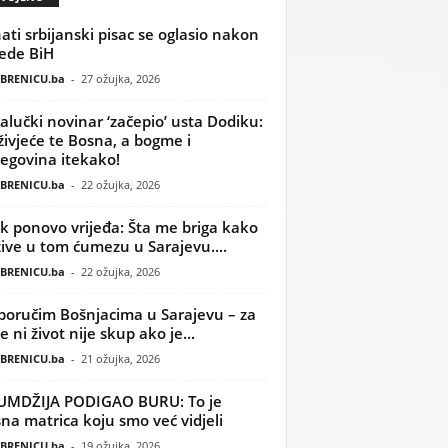
ati srbijanski pisac se oglasio nakon
ede BiH
BRENICU.ba
-
27 ožujka, 2026
alučki novinar ‘začepio’ usta Dodiku:
ivjeće te Bosna, a bogme i
egovina itekako!
BRENICU.ba
-
22 ožujka, 2026
k ponovo vrijeđa: Šta me briga kako
žive u tom ćumezu u Sarajevu....
BRENICU.ba
-
22 ožujka, 2026
poručim Bošnjacima u Sarajevu – za
 ni život nije skup ako je...
BRENICU.ba
-
21 ožujka, 2026
UMDŽIJA PODIGAO BURU: To je
na matrica koju smo već vidjeli
BRENICU.ba
-
19 ožujka, 2026