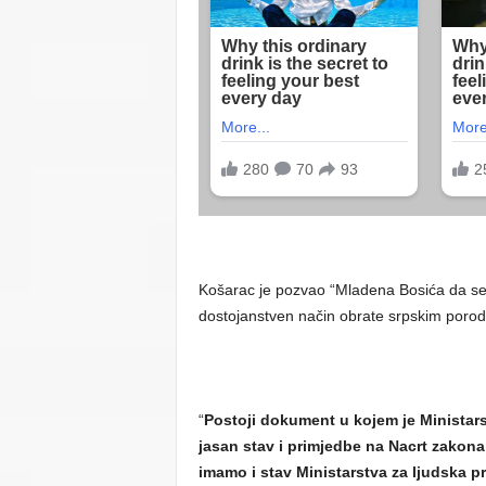
Košarac je pozvao “Mladena Bosića da se 
dostojanstven način obrate srpskim porodi
“
Postoji dokument u kojem je Ministars
jasan stav i primjedbe na Nacrt zakon
imamo i stav Ministarstva za ljudska pra