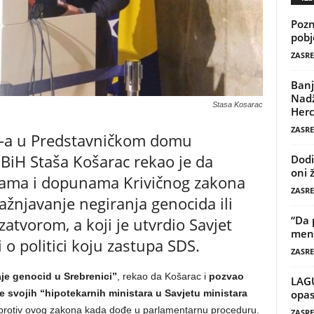
Pozn
pobj
ZASRE
Banj
Nadž
Stasa Kosarac
Herc
ZASRE
D-a u Predstavničkom domu
BiH Staša Košarac rekao je da
Dodi
oni 
nama i dopunama Krivičnog zakona
ZASRE
ažnjavanje negiranja genocida ili
“Da 
zatvorom, a koji je utvrdio Savjet
mene
 o politici koju zastupa SDS.
ZASRE
aje genocid u Srebrenici”
, rekao da Košarac i
pozvao
LAG
svojih “hipotekarnih ministara u Savjetu ministara
opas
 protiv ovog zakona kada dođe u parlamentarnu proceduru.
ZASRE