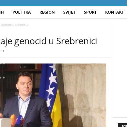
IH
POLITIKA
REGION
SVIJET
SPORT
KONTAKT
 genocid u Srebrenici
aje genocid u Srebrenici
33
IZ