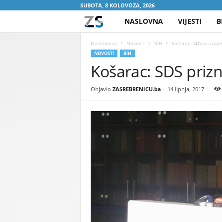
SUBOTA, 8 KOLOVOZA, 2026
NASLOVNA
VIJESTI
B
Z
A
Naslovnica
Novosti
BiH
Košarac: SDS priznaje
NOVOSTI
BIH
Košarac: SDS prizn
S
R
Objavio
ZASREBRENICU.ba
-
14 lipnja, 2017
E
B
R
E
N
I