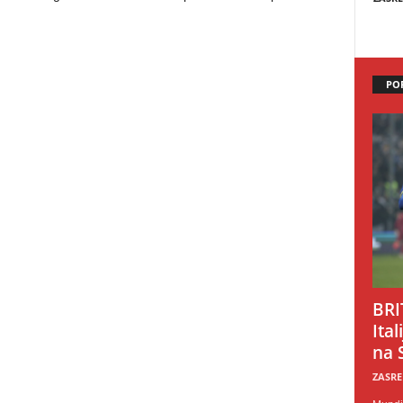
PO
BRI
Ital
na 
ZASRE