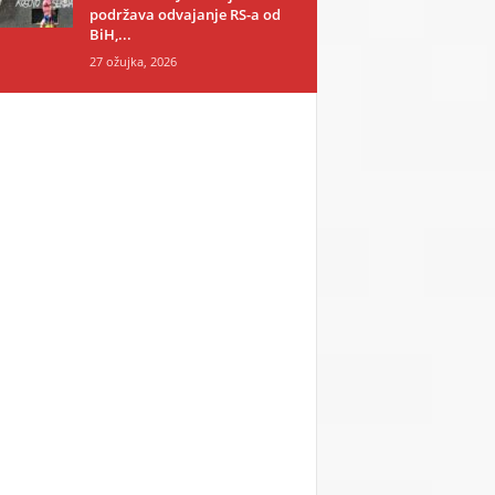
podržava odvajanje RS-a od
BiH,...
27 ožujka, 2026