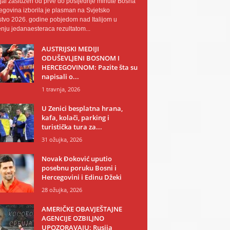
al zaslužen od prve do posljednje minute Bosna
egovina izborila je plasman na Svjetsko
tvo 2026. godine pobjedom nad Italijom u
nju jedanaesteraca rezultatom...
AUSTRIJSKI MEDIJI
ODUŠEVLJENI BOSNOM I
HERCEGOVINOM: Pazite šta su
napisali o...
1 travnja, 2026
U Zenici besplatna hrana,
kafa, kolači, parking i
turistička tura za...
31 ožujka, 2026
Novak Đoković uputio
posebnu poruku Bosni i
Hercegovini i Edinu Džeki
28 ožujka, 2026
AMERIČKE OBAVJEŠTAJNE
AGENCIJE OZBILJNO
UPOZORAVAJU: Rusija