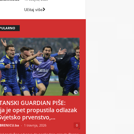
Učitaj više
PULARNO
TANSKI GUARDIAN PIŠE:
ija je opet propustila odlazak
Svjetsko prvenstvo,...
BRENICU.ba
-
1 travnja, 2026
0