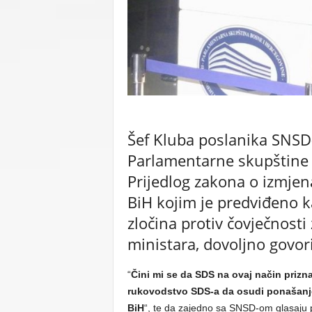
C
U
Šef Kluba poslanika SNS
Parlamentarne skupštine 
Prijedlog zakona o izmje
BiH kojim je predviđeno k
zločina protiv čovječnosti 
ministara, dovoljno govori
“
Čini mi se da SDS na ovaj način prizn
rukovodstvo SDS-a da osudi ponašanje 
BiH
“, te da zajedno sa SNSD-om glasaju