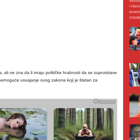
Mundij
i Herc
prvens
izvođe
ali ne zna da li imaju političke hrabrosti da se suprotstave
nemoguće usvajanje ovog zakona koji je štetan za