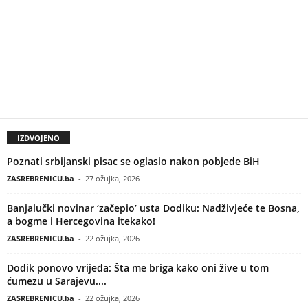
IZDVOJENO
Poznati srbijanski pisac se oglasio nakon pobjede BiH
ZASREBRENICU.ba
-
27 ožujka, 2026
Banjalučki novinar ‘začepio’ usta Dodiku: Nadživjeće te Bosna,
a bogme i Hercegovina itekako!
ZASREBRENICU.ba
-
22 ožujka, 2026
Dodik ponovo vrijeđa: Šta me briga kako oni žive u tom
ćumezu u Sarajevu....
ZASREBRENICU.ba
-
22 ožujka, 2026