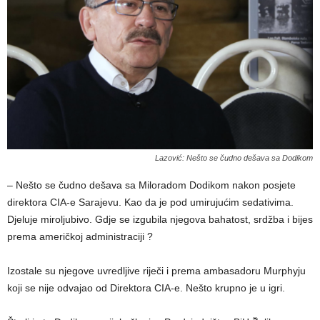
Lazović: Nešto se čudno dešava sa Dodikom
– Nešto se čudno dešava sa Miloradom Dodikom nakon posjete
direktora CIA-e Sarajevu. Kao da je pod umirujućim sedativima.
Djeluje miroljubivo. Gdje se izgubila njegova bahatost, srdžba i bijes
prema američkoj administraciji ?
Izostale su njegove uvredljive riječi i prema ambasadoru Murphyju
koji se nije odvajao od Direktora CIA-e. Nešto krupno je u igri.