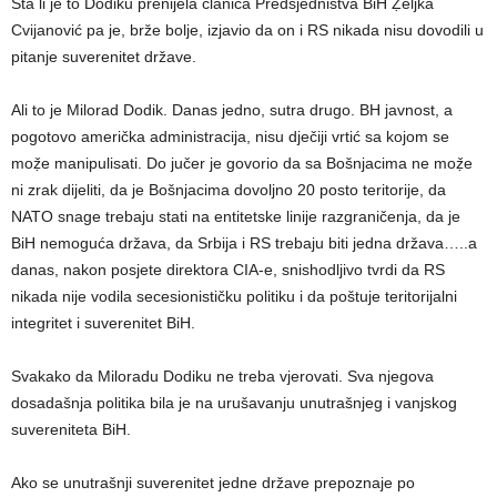
Šta li je to Dodiku prenijela članica Predsjedništva BiH Ẓ̌eljka
Cvijanović pa je, brže bolje, izjavio da on i RS nikada nisu dovodili u
pitanje suverenitet države.
Ali to je Milorad Dodik. Danas jedno, sutra drugo. BH javnost, a
pogotovo američka administracija, nisu dječiji vrtić sa kojom se
moẓ̌e manipulisati. Do jučer je govorio da sa Bošnjacima ne moẓ̌e
ni zrak dijeliti, da je Bošnjacima dovoljno 20 posto teritorije, da
NATO snage trebaju stati na entitetske linije razgraničenja, da je
BiH nemoguća država, da Srbija i RS trebaju biti jedna država…..a
danas, nakon posjete direktora CIA-e, snishodljivo tvrdi da RS
nikada nije vodila secesionističku politiku i da poštuje teritorijalni
integritet i suverenitet BiH.
Svakako da Miloradu Dodiku ne treba vjerovati. Sva njegova
dosadašnja politika bila je na urušavanju unutrašnjeg i vanjskog
suvereniteta BiH.
Ako se unutrašnji suverenitet jedne države prepoznaje po