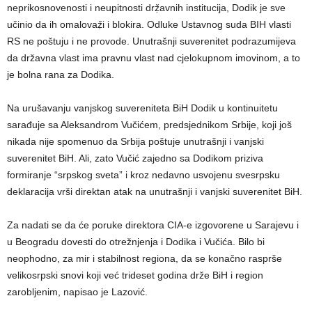
neprikosnovenosti i neupitnosti drẓ̌avnih institucija, Dodik je sve
učinio da ih omalovaẓ̌i i blokira. Odluke Ustavnog suda BIH vlasti
RS ne poštuju i ne provode. Unutrašnji suverenitet podrazumijeva
da državna vlast ima pravnu vlast nad cjelokupnom imovinom, a to
je bolna rana za Dodika.
Na urušavanju vanjskog suvereniteta BiH Dodik u kontinuitetu
sarađuje sa Aleksandrom Vučićem, predsjednikom Srbije, koji još
nikada nije spomenuo da Srbija poštuje unutrašnji i vanjski
suverenitet BiH. Ali, zato Vučić zajedno sa Dodikom priziva
formiranje “srpskog sveta” i kroz nedavno usvojenu svesrpsku
deklaracija vrši direktan atak na unutrašnji i vanjski suverenitet BiH.
Za nadati se da će poruke direktora CIA-e izgovorene u Sarajevu i
u Beogradu dovesti do otrežnjenja i Dodika i Vučića. Bilo bi
neophodno, za mir i stabilnost regiona, da se konačno rasprše
velikosrpski snovi koji već trideset godina drže BiH i region
zarobljenim, napisao je Lazović.