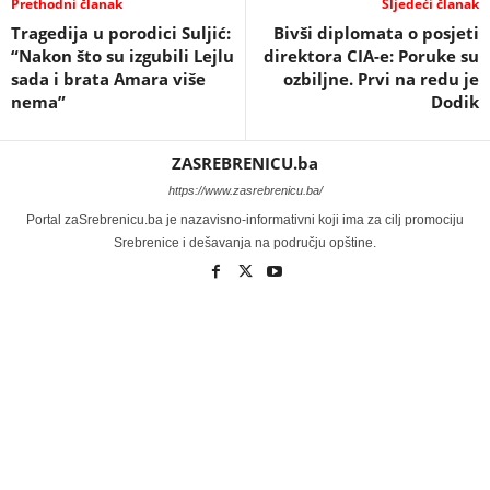
Prethodni članak
Sljedeći članak
Tragedija u porodici Suljić:
Bivši diplomata o posjeti
“Nakon što su izgubili Lejlu
direktora CIA-e: Poruke su
sada i brata Amara više
ozbiljne. Prvi na redu je
nema”
Dodik
ZASREBRENICU.ba
https://www.zasrebrenicu.ba/
Portal zaSrebrenicu.ba je nazavisno-informativni koji ima za cilj promociju
Srebrenice i dešavanja na području opštine.