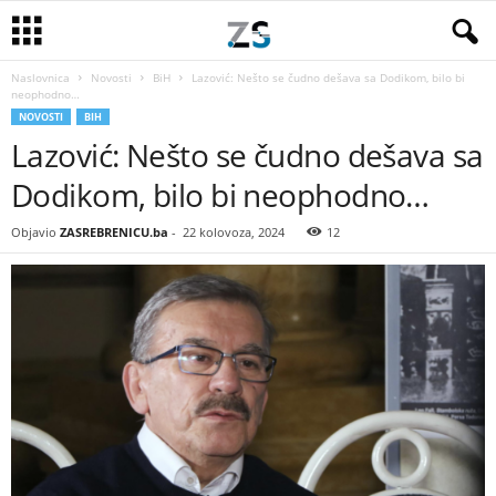
Naslovnica
Novosti
BiH
Lazović: Nešto se čudno dešava sa Dodikom, bilo bi
neophodno…
NOVOSTI
BIH
Lazović: Nešto se čudno dešava sa
Dodikom, bilo bi neophodno…
Objavio
ZASREBRENICU.ba
-
22 kolovoza, 2024
12