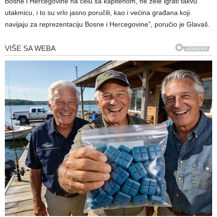
Bosne i Hercegovine na čelu sa kapitenom, ne žele igrati takvu
utakmicu, i to su vrlo jasno poručili, kao i većina građana koji
navijaju za reprezentaciju Bosne i Hercegovine”, poručio je Glavaš.