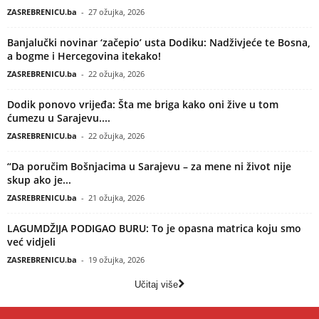
ZASREBRENICU.ba
-
27 ožujka, 2026
Banjalučki novinar ‘začepio’ usta Dodiku: Nadživjeće te Bosna,
a bogme i Hercegovina itekako!
ZASREBRENICU.ba
-
22 ožujka, 2026
Dodik ponovo vrijeđa: Šta me briga kako oni žive u tom
ćumezu u Sarajevu....
ZASREBRENICU.ba
-
22 ožujka, 2026
“Da poručim Bošnjacima u Sarajevu – za mene ni život nije
skup ako je...
ZASREBRENICU.ba
-
21 ožujka, 2026
LAGUMDŽIJA PODIGAO BURU: To je opasna matrica koju smo
već vidjeli
ZASREBRENICU.ba
-
19 ožujka, 2026
Učitaj više