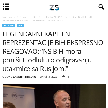
Naslovnica
Novosti
BiH
LEGENDARNI KAPITEN REPREZENTACIJE BiH
EKSPRESNO REAGOVAO: “NS BiH mora poništiti odluku o...
NOVOSTI
BIH
LEGENDARNI KAPITEN
REPREZENTACIJE BiH EKSPRESNO
REAGOVAO: “NS BiH mora
poništiti odluku o odigravanju
utakmice sa Rusijom!”
Objavio
ZASREBRENICU.ba
-
20 rujna, 2022
16