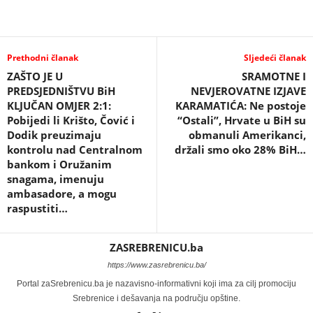
Prethodni članak
Sljedeći članak
ZAŠTO JE U
SRAMOTNE I
PREDSJEDNIŠTVU BiH
NEVJEROVATNE IZJAVE
KLJUČAN OMJER 2:1:
KARAMATIĆA: Ne postoje
Pobijedi li Krišto, Čović i
“Ostali”, Hrvate u BiH su
Dodik preuzimaju
obmanuli Amerikanci,
kontrolu nad Centralnom
držali smo oko 28% BiH…
bankom i Oružanim
snagama, imenuju
ambasadore, a mogu
raspustiti…
ZASREBRENICU.ba
https://www.zasrebrenicu.ba/
Portal zaSrebrenicu.ba je nazavisno-informativni koji ima za cilj promociju
Srebrenice i dešavanja na području opštine.