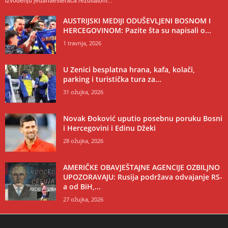
izvođenju jedanaesteraca rezultatom...
AUSTRIJSKI MEDIJI ODUŠEVLJENI BOSNOM I
HERCEGOVINOM: Pazite šta su napisali o...
1 travnja, 2026
U Zenici besplatna hrana, kafa, kolači,
parking i turistička tura za...
31 ožujka, 2026
Novak Đoković uputio posebnu poruku Bosni
i Hercegovini i Edinu Džeki
28 ožujka, 2026
AMERIČKE OBAVJEŠTAJNE AGENCIJE OZBILJNO
UPOZORAVAJU: Rusija podržava odvajanje RS-
a od BiH,...
27 ožujka, 2026